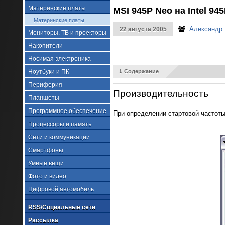
Материнские платы
MSI 945P Neo на Intel 94
Материнские платы
Александр
22 августа 2005
Мониторы, ТВ и проекторы
Накопители
Носимая электроника
Ноутбуки и ПК
⇣ Содержание
Периферия
Производительность
Планшеты
Программное обеспечение
При определении стартовой частоты
Процессоры и память
Сети и коммуникации
Смартфоны
Умные вещи
Фото и видео
Цифровой автомобиль
RSS/Социальные сети
Рассылка