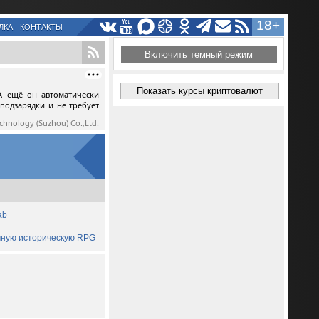
18+
ЛКА
КОНТАКТЫ
Включить темный режим
Показать курсы криптовалют
А ещё он автоматически
 подзарядки и не требует
echnology (Suzhou) Co.,Ltd.
ab
ичную историческую RPG