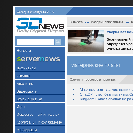
Сегодня 08 августа 2026
3DNews
Материнские платы
М
Уборка без ко
Вертикальный 
определяет уро
очистки щётки 
Новости
Материнские платы
IT-финансы
Offсянка
Самое интересное в новостях
Аналитика
Маск построит «самое ценное з
Видеокарты
ChatGPT стал безлимитным: Op
Звук и акустика
Kingdom Come Salvation не ра
Игры
Искусственный интеллект
Корпуса, БП и охлаждение
Мастерская