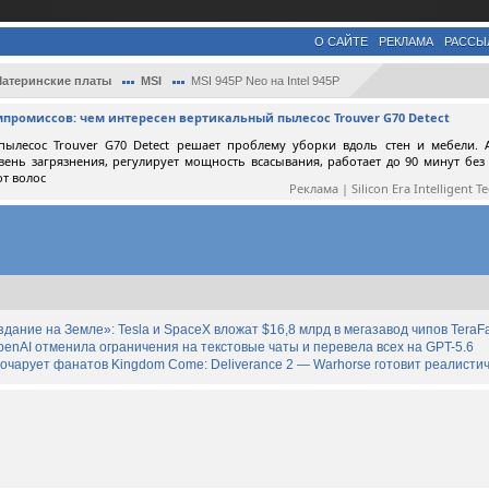
О САЙТЕ
РЕКЛАМА
РАССЫ
атеринские платы
MSI
MSI 945P Neo на Intel 945P
мпромиссов: чем интересен вертикальный пылесос Trouver G70 Detect
пылесос Trouver G70 Detect решает проблему уборки вдоль стен и мебели. 
вень загрязнения, регулирует мощность всасывания, работает до 90 минут без
от волос
Реклама | Silicon Era Intelligent T
дание на Земле»: Tesla и SpaceX вложат $16,8 млрд в мегазавод чипов TeraF
enAI отменила ограничения на текстовые чаты и перевела всех на GPT-5.6
зочарует фанатов Kingdom Come: Deliverance 2 — Warhorse готовит реалист