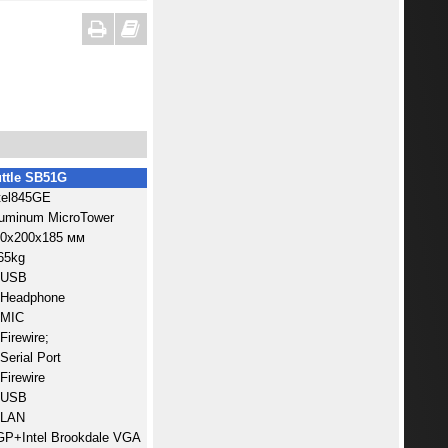
ttle SB51G
tel845GE
uminum MicroTower
0x200x185 мм
65kg
xUSB
Headphone
xMIC
Firewire;
Serial Port
Firewire
xUSB
xLAN
P+Intel Brookdale VGA