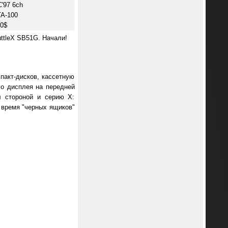
'97 6ch
A-100
0$
ttleX SB51G. Начали!
пакт-дисков, кассетную
го дисплея на передней
л стороной и серию Х:
 время "черных ящиков"