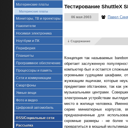
Материнские платы
Тестирование ShuttleX 
Материнские платы
Павел Синя
06 мая 2003
Мониторы, ТВ и проекторы
Накопители
Носимая электроника
Ноутбуки и ПК
⇣ Содержание
Периферия
Планшеты
Концепция так называемых barebo
Программное обеспечение
обретает заслуженную популярнос
компьютер был и остается сложным
Процессоры и память
огромными гудящими шкафами, отч
Сети и коммуникации
жужжащим ящичкам, которые неукл
Смартфоны
предметами обстановки, так как у
музыкальными центрами. Совершен
Умные вещи
электронным устройствам выглядит
Фото и видео
место в жилище человека. Именно 
Цифровой автомобиль
серию миниатюрных корпусов, в
предназначенные для использова
RSS/Социальные сети
скромные размеры - не более че
Рассылка
превратиться в мощный мультимедий