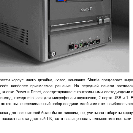
рести корпус иного дизайна, благо, компания Shuttle предлагает ши
себя наиболее приемлемое решение. На передней панели располож
'), кнопки Power и Reset, соседствующие с контрольными светодиодами 
ыход, гнезда mini-jack для микрофона и наушников, 2 порта USB и 1 I
так как вышеперечисленный набор соединителей является наиболее час
сека для накопителей было бы не лишним, но, учитывая габариты корпу
е похожа на стандартный ПК, хотя насыщенность элементами все-таки 