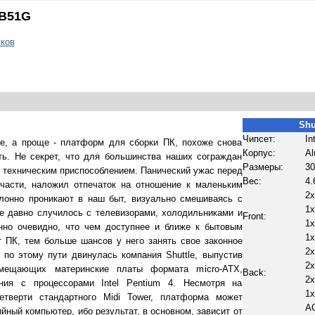
SB51G
ков
Shu
Чипсет:
In
ne, а проще - платформ для сборки ПК, похоже снова
Корпус:
Al
ть. Не секрет, что для большинства наших сограждан
Размеры:
30
 техническим приспособлением. Панический ужас перед
Вес:
4.
асти, наложил отпечаток на отношение к маленьким
2
онно проникают в наш быт, визуально смешиваясь с
1x
же давно случилось с телевизорами, холодильниками и
Front:
1
но очевидно, что чем доступнее и ближе к бытовым
1x
 ПК, тем больше шансов у него занять свое законное
2x
по этому пути двинулась компания Shuttle, выпустив
2x
мещающих материнские платы формата micro-ATX,
Back:
2
ния с процессорами Intel Pentium 4. Несмотря на
1
тверти стандартного Midi Tower, платформа может
AG
ный компьютер, ибо результат, в основном, зависит от