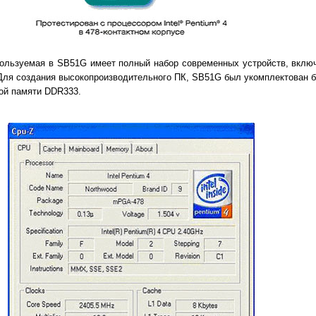
спользуемая в SB51G имеет полный набор современных устройств, вклю
 Для создания высокопроизводительного ПК, SB51G был укомплектован 
ной памяти DDR333.