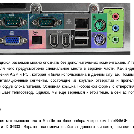
щихся разъемов можно опознать без дополнительных комментариев. У т
для него предусмотрено специальное место в верхней части. Как вид
ения AGP и PCI, которая и была использована в данном случае. Помим
нтиляционнные сегменты, состоящие из круглых отверстий и пропе
и обдув блока питания. Основная крышка П-образной формы с отверсти
чшает теплоотвод. Однако, мы еще вернемся к этой теме, а сейчас по
я
ся материнская плата Shuttle на базе набора микросхем Intel845GE с
ти DDR333. Вкратце напомним свойства данного чипсета, приведя 