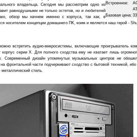
Встроенное:
AC
ального владельца. Сегодня мы рассмотрим одно из
AT
тавит равнодушными не только эстетов, но и любителей
Базовая цена:
33
ако, обзор мы начнем именно с корпуса, так как, в
ся носителем концепции домашнего ПК, коим и является наш герой - Shu
можно встретить аудио-микросистемы, включающие проигрыватель ком
т корпус серии Х. Для полного сходства ему не хватает лишь огромно
к. Современный дизайн упомянутых музыкальных центров не обоше
 на фронтальной части подчеркивают сходство с бытовой техникой, ибо
 металлический стиль.