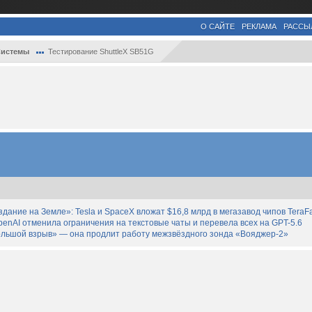
О САЙТЕ
РЕКЛАМА
РАССЫ
истемы
Тестирование ShuttleX SB51G
дание на Земле»: Tesla и SpaceX вложат $16,8 млрд в мегазавод чипов TeraF
enAI отменила ограничения на текстовые чаты и перевела всех на GPT-5.6
льшой взрыв» — она продлит работу межзвёздного зонда «Вояджер-2»