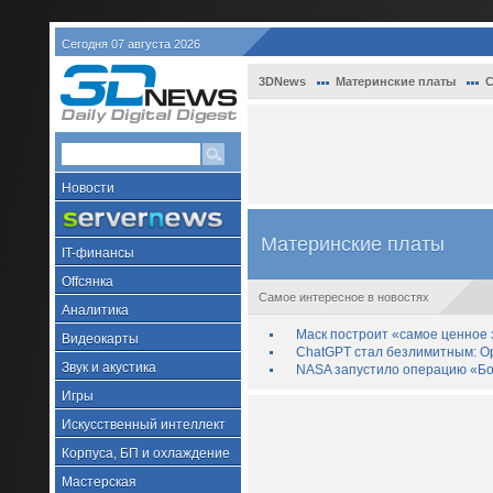
Сегодня 07 августа 2026
3DNews
Материнские платы
С
Новости
Материнские платы
IT-финансы
Offсянка
Самое интересное в новостях
Аналитика
Маск построит «самое ценное з
Видеокарты
ChatGPT стал безлимитным: Op
Звук и акустика
NASA запустило операцию «Бо
Игры
Искусственный интеллект
Корпуса, БП и охлаждение
Мастерская