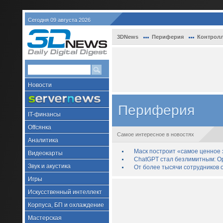
Сегодня 09 августа 2026
3DNews
Периферия
Контрол
Новости
Периферия
IT-финансы
Offсянка
Самое интересное в новостях
Аналитика
Маск построит «самое ценное з
Видеокарты
ChatGPT стал безлимитным: Op
Звук и акустика
От более тысячи сотрудников 
Игры
Искусственный интеллект
Корпуса, БП и охлаждение
Мастерская