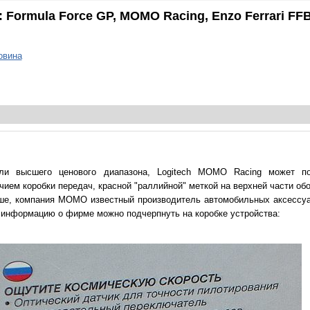
 Formula Force GP, MOMO Racing, Enzo Ferrari FF
овина
ли высшего ценового диапазона, Logitech MOMO Racing может по
чием коробки передач, красной "раллийной" меткой на верхней части об
е, компания MOMO известный производитель автомобильных аксессуар
 информацию о фирме можно подчерпнуть на коробке устройства: