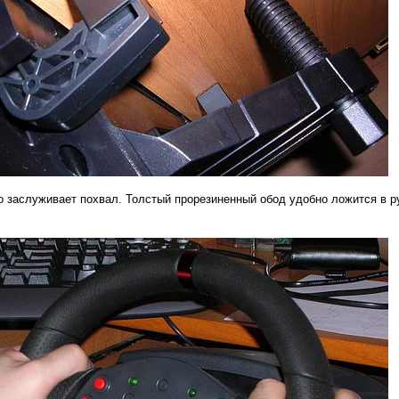
 заслуживает похвал. Толстый прорезиненный обод удобно ложится в ру