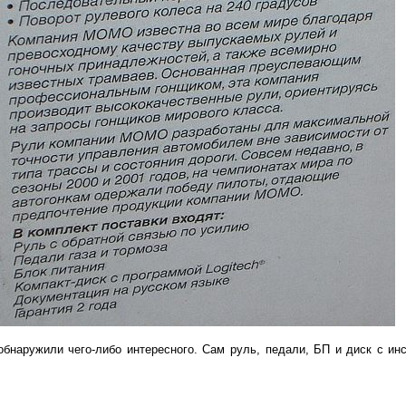
бнаружили чего-либо интересного. Сам руль, педали, БП и диск с инст