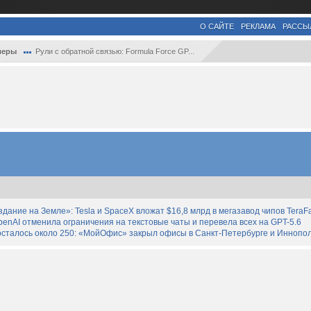
О САЙТЕ
РЕКЛАМА
РАССЫ
леры
Рули с обратной связью: Formula Force GP...
дание на Земле»: Tesla и SpaceX вложат $16,8 млрд в мегазавод чипов TeraF
enAI отменила ограничения на текстовые чаты и перевела всех на GPT-5.6
осталось около 250: «МойОфис» закрыл офисы в Санкт-Петербурге и Иннопо