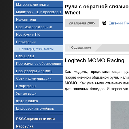
Материнские платы
Рули с обратной связью:
Wheel
Мониторы, ТВ и проекторы
Накопители
Евгений Як
29 апреля 2005
Носимая электроника
Ноутбуки и ПК
Периферия
⇣ Содержание
Принтеры, МФУ, Факсы
Планшеты
Logitech MOMO Racing
Программное обеспечение
Процессоры и память
Как модель, представляющая ру
прорезиненной обшивкой руля, нали
Сети и коммуникации
MOMO. Как уже было отмечено выш
Смартфоны
для гоночных болидов. Интересную
Умные вещи
Фото и видео
Цифровой автомобиль
RSS/Социальные сети
Рассылка