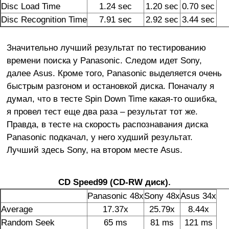
Disc Load Time
1.24 sec
1.20 sec
0.70 sec
Disc Recognition Time
7.91 sec
2.92 sec
3.44 sec
Значительно лучший результат по тестированию
времени поиска у Panasonic. Следом идет Sony,
далее Asus. Кроме того, Panasonic выделяется очень
быстрым разгоном и остановкой диска. Поначалу я
думал, что в тесте Spin Down Time какая-то ошибка,
я провел тест еще два раза – результат тот же.
Правда, в тесте на скорость распознавания диска
Panasonic подкачал, у него худший результат.
Лучший здесь Sony, на втором месте Asus.
CD Speed99 (СD-RW диск).
Panasonic 48x
Sony 48x
Asus 34x
Average
17.37x
25.79x
8.44x
Random Seek
65 ms
81 ms
121 ms