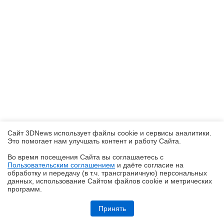
Сайт 3DNews использует файлы cookie и сервисы аналитики.
Это помогает нам улучшать контент и работу Cайта.
Во время посещения Cайта вы соглашаетесь с
Пользовательским соглашением
и даёте согласие на
✖
обработку и передачу (в т.ч. трансграничную) персональных
данных, использование Cайтом файлов cookie и метрических
программ.
Обзор игрового QD-OLED-монитора ASUS ROG Strix OLED
XG27AQDMES: самый доступный в линейке
Принять