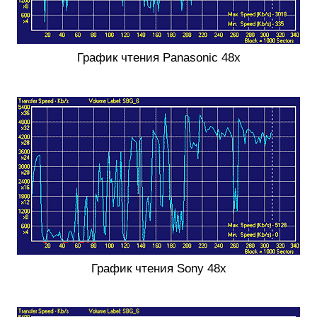
График чтения Panasonic 48x
График чтения Sony 48x