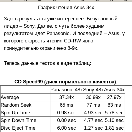
График чтения Asus 34x
Здесь результаты уже интереснее. Безусловный
лидер – Sony. Далее, с чуть более худшим
результатом идет Panasonic. И последний – Asus, у
которого скорость чтения CD-RW явно
принудительно ограничено 8-9х.
Теперь данные тестов в виде таблиц:
CD Speed99 (диск нормального качества).
Panasonic 48x
Sony 48x
Asus 34x
Average
37.34x
36.99x
27.97x
Random Seek
65 ms
77 ms
83 ms
Spin Up Time
0.98 sec
4.93 sec
5.78 sec
Spin Down Time
0.00 sec
4.77 sec
5.10 sec
Disc Eject Time
6.00 sec
1.27 sec
1.81 sec