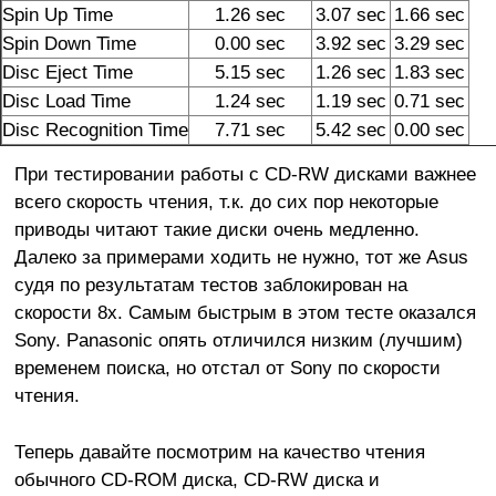
Spin Up Time
1.26 sec
3.07 sec
1.66 sec
Spin Down Time
0.00 sec
3.92 sec
3.29 sec
Disc Eject Time
5.15 sec
1.26 sec
1.83 sec
Disc Load Time
1.24 sec
1.19 sec
0.71 sec
Disc Recognition Time
7.71 sec
5.42 sec
0.00 sec
При тестировании работы с CD-RW дисками важнее
всего скорость чтения, т.к. до сих пор некоторые
приводы читают такие диски очень медленно.
Далеко за примерами ходить не нужно, тот же Asus
судя по результатам тестов заблокирован на
скорости 8х. Самым быстрым в этом тесте оказался
Sony. Panasonic опять отличился низким (лучшим)
временем поиска, но отстал от Sony по скорости
чтения.
Теперь давайте посмотрим на качество чтения
обычного CD-ROM диска, CD-RW диска и