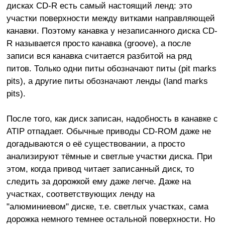
дисках CD-R есть самый настоящий ленд: это
участки поверхности между витками направляющей
канавки. Поэтому канавка у незаписанного диска CD-
R называется просто канавка (groоve), а после
записи вся канавка считается разбитой на ряд
питов. Только одни питы обозначают питы (pit marks
pits), а другие питы обозначают ленды (land marks
pits).
После того, как диск записан, надобность в канавке с
ATIP отпадает. Обычные приводы CD-ROM даже не
догадываются о её существовании, а просто
анализируют тёмные и светлые участки диска. При
этом, когда привод читает записанный диск, то
следить за дорожкой ему даже легче. Даже на
участках, соответствующих ленду на
"алюминиевом" диске, т.е. светлых участках, сама
дорожка немного темнее остальной поверхности. Но