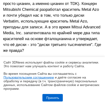
просто цианин, а именно цианин от TDK). Концерн
Mitsubishi Chemical разработал краситель Metal Azo
и почти убедил нас в том, что только диски
Verbatim, использующие краситель Metal Azo,
пригодны для записи. А в это время Mitsui Advanced
Media, Inc. запатентовала по крайней мере два типа
красителей на основе фталоцианина и утверждает,
что её диски - это "диски третьего тысячелетия". Где
же правда?
Если оставить в стороне рекламную шумиху вокруг
Сайт 3DNews использует файлы cookie и сервисы аналитики.
Это помогает нам улучшать контент и работу Cайта.
данного вопроса, то окажется, что существует только
Во время посещения Cайта вы соглашаетесь с
две разновидности красителей: на основе цианина и
Пользовательским соглашением
и даёте согласие на
✖
на основе фталоцианина.
обработку и передачу (в т.ч. трансграничную) персональных
данных, использование Cайтом файлов cookie и метрических
программ.
Цианин - это краситель, который исторически
Обзор и тестирование неттопа MSI PRO DP10 A14MG: маленький, но
очень производительный
первым начал применяться в CD-R. Своё название
Принять
он получил из-за цвета (cyan - голубой). Никакого