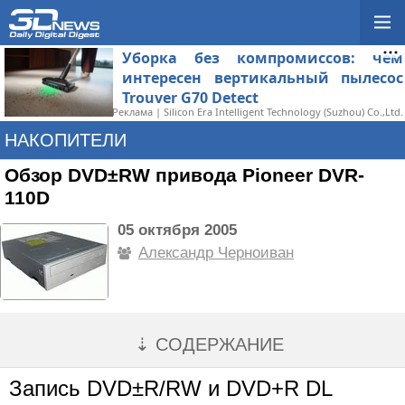
Уборка без компромиссов: чем
интересен вертикальный пылесос
Trouver G70 Detect
Реклама | Silicon Era Intelligent Technology (Suzhou) Co.,Ltd.
НАКОПИТЕЛИ
Обзор DVD±RW привода Pioneer DVR-
110D
05 октября 2005
Александр Черноиван
⇣ СОДЕРЖАНИЕ
Запись DVD±R/RW и DVD+R DL