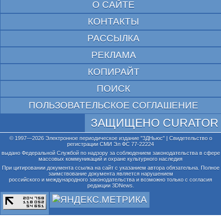
О САЙТЕ
КОНТАКТЫ
РАССЫЛКА
РЕКЛАМА
КОПИРАЙТ
ПОИСК
ПОЛЬЗОВАТЕЛЬСКОЕ СОГЛАШЕНИЕ
ЗАЩИЩЕНО CURATOR
© 1997—2026 Электронное периодическое издание "3ДНьюс" | Свидетельство о
регистрации СМИ Эл ФС 77-22224
выдано Федеральной Службой по надзору за соблюдением законодательства в сфере
массовых коммуникаций и охране культурного наследия
При цитировании документа ссылка на сайт с указанием автора обязательна. Полное
заимствование документа является нарушением
российского и международного законодательства и возможно только с согласия
редакции 3DNews.