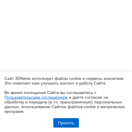
Сайт 3DNews использует файлы cookie и сервисы аналитики.
Это помогает нам улучшать контент и работу Cайта.
Во время посещения Cайта вы соглашаетесь с
Пользовательским соглашением
и даёте согласие на
✖
обработку и передачу (в т.ч. трансграничную) персональных
данных, использование Cайтом файлов cookie и метрических
программ.
Обзор складного смартфона HONOR Magic V6: избавление от
комплексов
Принять