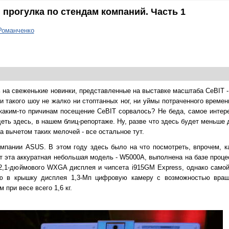
 прогулка по стендам компаний. Часть 1
Романченко
ть на свеженькие новинки, представленные на выставке масштаба CeBIT 
и такого шоу не жалко ни стоптанных ног, ни уймы потраченного времени
о каким-то причинам посещение CeBIT сорвалось? Не беда, самое интер
еть здесь, в нашем блиц-репортаже. Ну, разве что здесь будет меньше
а вычетом таких мелочей - все остальное тут.
мпании ASUS. В этом году здесь было на что посмотреть, впрочем, к
от эта аккуратная небольшая модель - W5000A, выполнена на базе проц
), 12,1-дюймового WXGA дисплея и чипсета i915GM Express, однако сам
ую в крышку дисплея 1,3-Мп цифровую камеру с возможностью вращ
 при весе всего 1,6 кг.