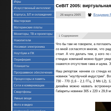
Игры
CeBIT 2005: виртуальная
Искусственный интеллект
Корпуса, БП и охлаждение
Владимир 
26 марта 2005
Мастерская
Материнские платы
Мониторы, ТВ и проекторы
⇣ Содержание
Накопители
Что бы там не говорили, а поглазе
Носимая электроника
со мной согласятся многие, что рад
Ноутбуки и ПК
стоит. А что делать тем, у кого п
стендах компаний можно будет увид
Периферия
скажется отсутствие гама и шума. З
Планшеты
Наш репортаж начнем со стенда ко
Программное обеспечение
новинок "ноутбучной индустрии". В
Процессоры и память
730 - 770 (1,6 - 2,1 ГГц, 2 Мб L2
Сети и коммуникации
дизайна можно назвать встроенн
Габариты новинки 305 х 220 х 29,8 мм
Смартфоны
Умные вещи
Фото и видео