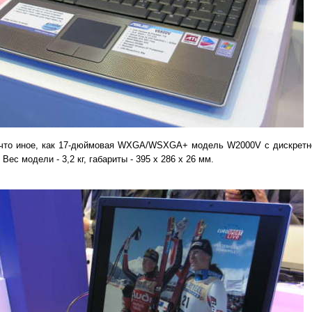
е что иное, как 17-дюймовая WXGA/WSXGA+ модель W2000V с дискретн
с модели - 3,2 кг, габариты - 395 х 286 х 26 мм.