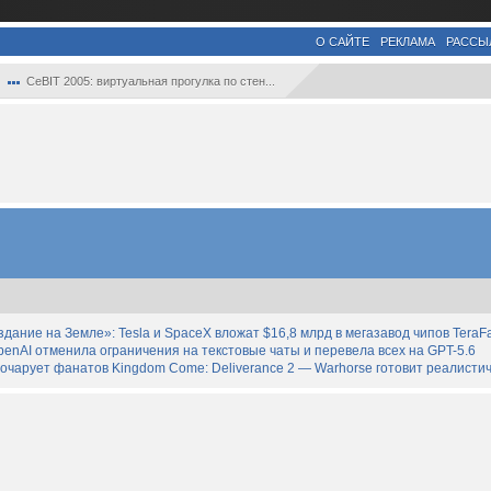
О САЙТЕ
РЕКЛАМА
РАССЫ
CeBIT 2005: виртуальная прогулка по стен...
дание на Земле»: Tesla и SpaceX вложат $16,8 млрд в мегазавод чипов TeraF
enAI отменила ограничения на текстовые чаты и перевела всех на GPT-5.6
зочарует фанатов Kingdom Come: Deliverance 2 — Warhorse готовит реалист