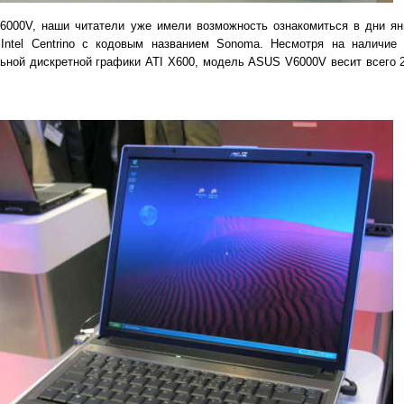
00V, наши читатели уже имели возможность ознакомиться в дни янв
ntel Centrino с кодовым названием Sonoma. Несмотря на наличие 
ной дискретной графики ATI X600, модель ASUS V6000V весит всего 2