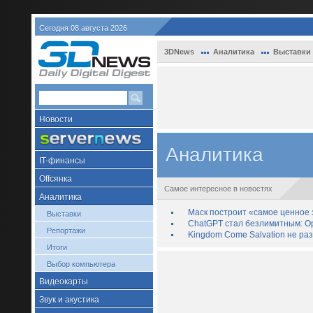
Сегодня 08 августа 2026
3DNews
Аналитика
Выставки
Новости
Аналитика
IT-финансы
Offсянка
Самое интересное в новостях
Аналитика
Маск построит «самое ценное з
Выставки
ChatGPT стал безлимитным: Op
Репортажи
Kingdom Come Salvation не ра
Итоги
Выбор компьютера
Видеокарты
Звук и акустика