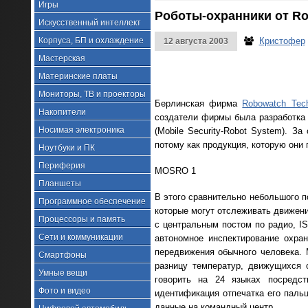
Игры
Роботы-охранники от Ro
Искусственный интеллект
Корпуса, БП и охлаждение
Кристофер
12 августа 2003
Мастерская
Материнские платы
Мониторы, ТВ и проекторы
Берлинская фирма
Robowatch Tech
Накопители
создатели фирмы была разработка 
Носимая электроника
(Mobile Security-Robot System). З
потому как продукция, которую они 
Ноутбуки и ПК
Периферия
MOSRO 1
Планшеты
В этого сравнительно небольшого по
Программное обеспечение
которые могут отслеживать движени
Процессоры и память
с центральным постом по радио, I
Сети и коммуникации
автономное инспектирование охра
передвижения обычного человека.
Смартфоны
разницу температур, движущихся 
Умные вещи
говорить на 24 языках посредст
Фото и видео
идентификация отпечатка его паль
данные на командный центр.