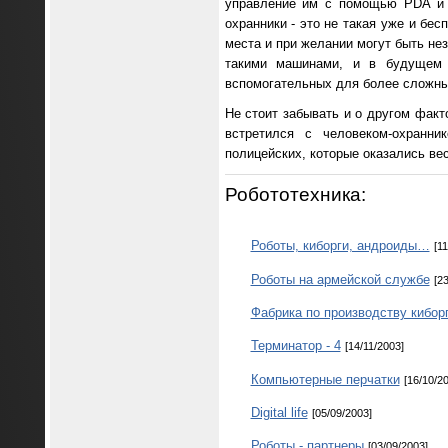
управление им с помощью PDA и м
охранники - это не такая уже и бе
места и при желании могут быть н
такими машинами, и в будущем в
вспомогательных для более сложны
Не стоит забывать и о другом факт
встретился с человеком-охранни
полицейских, которые оказались ве
Робототехника:
Роботы, киборги, андроиды…
[1
Роботы на армейской службе
[2
Фабрика по производству кибор
Терминатор - 4
[14/11/2003]
Компьютерные перчатки
[16/10/2
Digital life
[05/09/2003]
Роботы - партнеры
[03/09/2003]