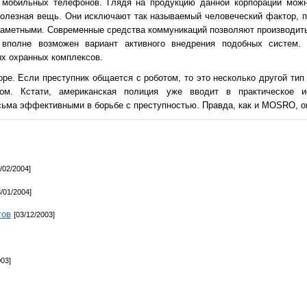
обильных телефонов. Глядя на продукцию данной корпорации можно
сполезная вещь. Они исключают так называемый человеческий фактор, 
езаметными. Современные средства коммуникаций позволяют производит
полне возможен вариант активного внедрения подобных систем. 
х охранных комплексов.
оре. Если преступник общается с роботом, то это несколько другой ти
ком. Кстати, американская полиция уже вводит в практическое и
сьма эффективными в борьбе с преступностью. Правда, как и MOSRO, он
1/02/2004]
3/01/2004]
гов
[03/12/2003]
003]