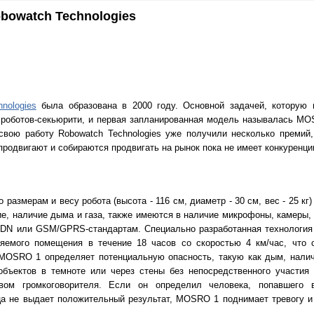
bowatch Technologies
nologies
была образована в 2000 году. Основной задачей, которую 
роботов-секьюрити, и первая запланированная модель называлась MO
а свою работу Robowatch Technologies уже получили несколько премий,
продвигают и собираются продвигать на рынок пока не имеет конкуренци
 размерам и весу робота (высота - 116 см, диаметр - 30 см, вес - 25 кг)
е, наличие дыма и газа, также имеются в наличие микрофоны, камеры,
SDN или GSM/GPRS-стандартам. Специально разработанная технология
няемого помещения в течение 18 часов со скоростью 4 км/час, что 
 MOSRO 1 определяет потенциальную опасность, такую как дым, налич
объектов в темноте или через стены без непосредственного участия 
вом громкоговорителя. Если он определил человека, попавшего 
ца не выдает положительный результат, MOSRO 1 поднимает тревогу 