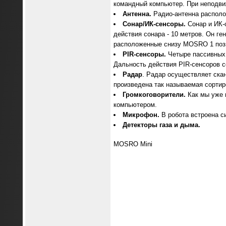
командный компьютер. При неподви
Антенна.
Радио-антенна располо
Сонар/ИК-сенсоры.
Сонар и ИК-с
действия сонара - 10 метров. Он ге
расположенные снизу MOSRO 1 позв
PIR-сенсоры.
Четыре пассивных 
Дальность действия PIR-сенсоров с
Радар
. Радар осуществляет ска
произведена так называемая сортир
Громкоговорители.
Как мы уже 
компьютером.
Микрофон.
В робота встроена с
Детекторы газа и дыма.
MOSRO Mini