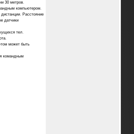
и 30 метров.
омандным компьютером.
а дистанции. Расстояние
ые датчики
жущихся тел.
ота.
этом может быть
ся командным