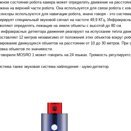
жном состоянии робота камера может определить движение на расстояни
жена на верхней части робота. Она используется для связи робота с к
енсоры используются для навигации робота, иначе говоря - это систем
нерирует специальный звуковой сигнал на частоте 49,9 КГц. Инфракрасн
оляют определять лежащие на земле объекты с высотой до 80 см.
инфракрасных детектора движения реагируют на испускание тепла дви
оставляет 12 метров независимо от положения этих объектов вокруг роб
нирование движущихся объектов на расстоянии от 10 до 30 метров. При 
овка объектов по значимости.
говорили MOSRO 1 может говорить на 24 языках. Громкость регулирует
истема также звуковая система наблюдения - шумо-детектор.