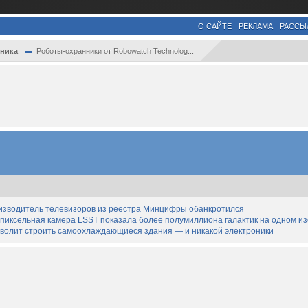
О САЙТЕ
РЕКЛАМА
РАССЫ
ника
Роботы-охранники от Robowatch Technolog...
изводитель телевизоров из реестра Минцифры обанкротился
апиксельная камера LSST показала более полумиллиона галактик на одном и
озволит строить самоохлаждающиеся здания — и никакой электроники