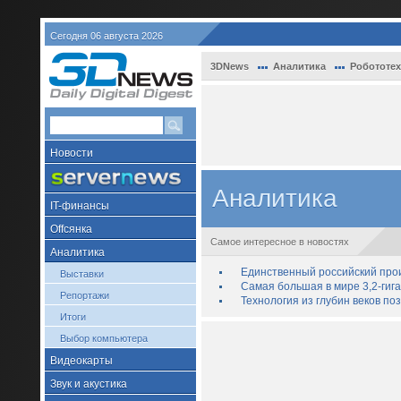
Сегодня 06 августа 2026
3DNews
Аналитика
Робототех
Новости
Аналитика
IT-финансы
Offсянка
Самое интересное в новостях
Аналитика
Единственный российский про
Выставки
Самая большая в мире 3,2-гиг
Репортажи
Технология из глубин веков п
Итоги
Выбор компьютера
Видеокарты
Звук и акустика