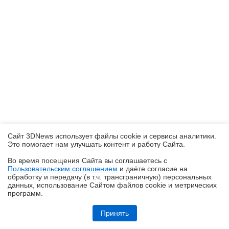
Сайт 3DNews использует файлы cookie и сервисы аналитики.
Это помогает нам улучшать контент и работу Cайта.
Во время посещения Cайта вы соглашаетесь с
Пользовательским соглашением
и даёте согласие на
✖
обработку и передачу (в т.ч. трансграничную) персональных
данных, использование Cайтом файлов cookie и метрических
программ.
Обзор игрового QD-OLED-монитора ASUS ROG Strix OLED
XG27AQDMES: самый доступный в линейке
Принять