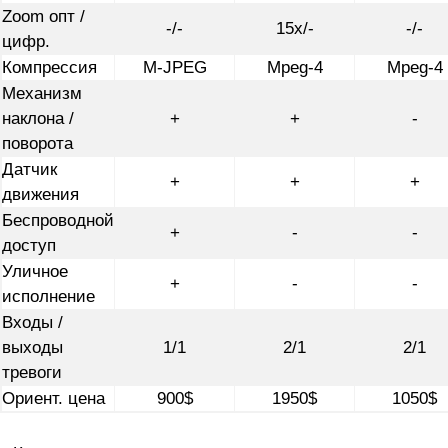
Zoom опт /
-/-
15x/-
-/-
цифр.
Компрессия
M-JPEG
Mpeg-4
Mpeg-4
Механизм
наклона /
+
+
-
поворота
Датчик
+
+
+
движения
Беспроводной
+
-
-
доступ
Уличное
+
-
-
исполнение
Входы /
выходы
1/1
2/1
2/1
тревоги
Ориент. цена
900$
1950$
1050$