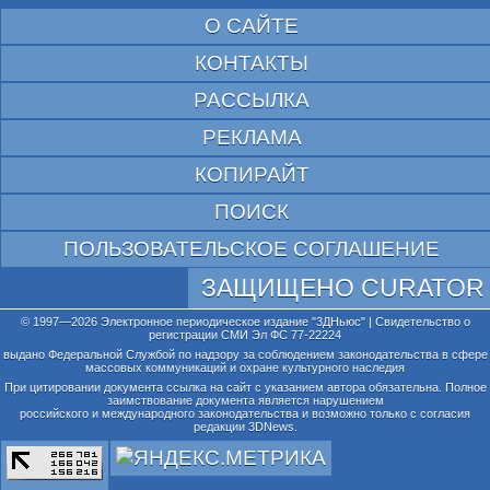
О САЙТЕ
КОНТАКТЫ
РАССЫЛКА
РЕКЛАМА
КОПИРАЙТ
ПОИСК
ПОЛЬЗОВАТЕЛЬСКОЕ СОГЛАШЕНИЕ
ЗАЩИЩЕНО CURATOR
© 1997—2026 Электронное периодическое издание "3ДНьюс" | Свидетельство о
регистрации СМИ Эл ФС 77-22224
выдано Федеральной Службой по надзору за соблюдением законодательства в сфере
массовых коммуникаций и охране культурного наследия
При цитировании документа ссылка на сайт с указанием автора обязательна. Полное
заимствование документа является нарушением
российского и международного законодательства и возможно только с согласия
редакции 3DNews.