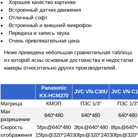
Хорошее качество картинки
Встроенный датчик движения
Отличный софт
Встроенный и внешний микрофон
Передача и запись звука
Очень привлекательная цена
Ниже приведена небольшая сравнительная таблица
из которой ясны основные достоинства и недостатки
камеры относительно других производителей.
Panasonic
JVC VN-C30U
JVC VN-C
KX-HCM270
Матрица
КМОП
ПЗС 1/3''
ПЗС 1/3'
Max
640*480
640*480
640*480
разрешение
Скорость
5fps@640*480
3fps@640*480
8fps@640*
отображения
15fps@320*240
30fps@320*240
30fps@320*