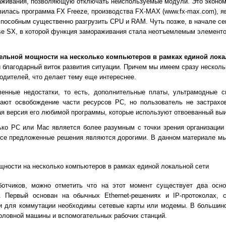
живания, позволяющую отключать неиспользуемые модули. Это эконом
вилась программа FX Freeze, производства FX-MAX (www.fx-max.com), 
пособным существенно разгрузить CPU и RAM. Чуть позже, в начале се
ase SX, в которой функция замораживания стала неотъемлемым элемент
ельной мощности на несколько компьютеров в рамках единой лока
 благодарный виток развития ситуации. Причем мы имеем сразу несколь
одителей, что делает тему еще интереснее.
енные недостатки, то есть, дополнительные платы, ультрамодные с
ают освобождение части ресурсов РС, но пользователь не застрахова
я версия его любимой программы, которые используют отвоеванный вы
ько РС или Mac является более разумным с точки зрения организации 
о все предложенные решения являются дорогими. В данном материале м
ности на несколько компьютеров в рамках единой локальной сети
ботчиков, можно отметить что на этот момент существует два осн
 Первый основан на обычных Ethernet-решениях и IP-протоколах, с
 и для коммутации необходимы сетевые карты или модемы. В большин
оловной машины и вспомогательных рабочих станций.