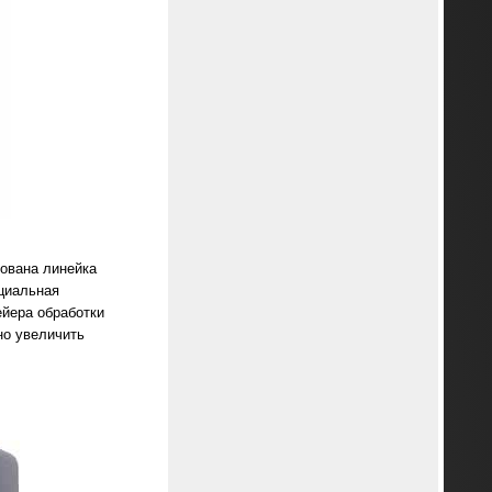
ована линейка
ециальная
ейера обработки
но увеличить