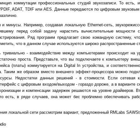
ринцип коммутации профессиональных студий звукозаписи. То есть, 
/PDIF, ADAT, TDIF или AES. Данные передаются по цифровым звуковым
различно.
 и минусы. Например, создавая локальную Ethernet-сеть, звукорежис
вившему перед собой задачу нарастить вычислительные мощности с
истрирования. Ряд программ предлагает свою командную систему, чт
отметить, что в данном случае используются широко распространенные 
нь тривиально - взаимодействие между компьютерами происходит на у
остаточно проста. Представьте, что вы подключаете к компьютеру вне
фейса (платы) коммутируется на Digital In устройства, и соответственно,
йса. Таким же образом вместо внешнего эффект-процессора можно под
есурсы. Недостатки данных решений - в стоимости. Если сетевая 
интерфейс с цифровым входом/выходом - гораздо дороже, а в варианте с
хронизации и компенсации задержек решаются на уровне драйверов. Вт
то есть, в ряде случаев, она может бес проблемно обеспечивать раб
оения локальной сети рассмотрим вариант, предложенный RMLabs SAWStu
dio