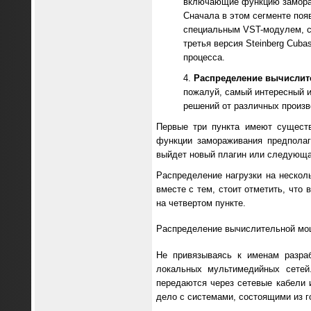
включающие функцию замора
Сначала в этом сегменте поя
специальным VST-модулем, с
третья версия Steinberg Cub
процесса.
Распределение вычислит
пожалуй, самый интересный и
решений от различных произв
Первые три пункта имеют существ
функции замораживания предполаг
выйдет новый плагин или следующа
Распределение нагрузки на нескол
вместе с тем, стоит отметить, чт
на четвертом пункте.
Распределение вычислительной мощ
Не привязываясь к именам разра
локальных мультимедийных сетей.
передаются через сетевые кабели
дело с системами, состоящими из г