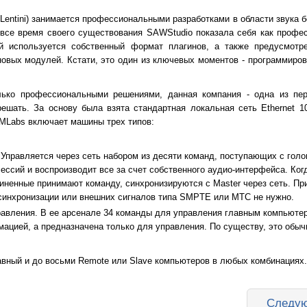
Lentini) занимается профессиональными разработками в области звука б
 все время своего существования SAWStudio показала себя как профе
й используется собственный формат плагинов, а также предусмотр
новых модулей. Кстати, это один из ключевых моментов - программиро
ько профессиональными решениями, данная компания - одна из пер
ешать. За основу была взята стандартная локальная сеть Ethernet 1
RMLabs включает машины трех типов:
 Управляется через сеть набором из десяти команд, поступающих с голо
сессий и воспроизводит все за счет собственного аудио-интерфейса. Ко
иненные принимают команду, синхронизируются с Master через сеть. Пр
синхронизации или внешних сигналов типа SMPTE или MTC не нужно.
равления. В ее арсенале 34 команды для управления главным компьютер
мацией, а предназначена только для управления. По существу, это обы
авный и до восьми Remote или Slave компьютеров в любых комбинациях.
Следую