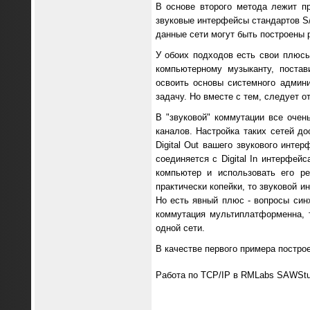
В основе второго метода лежит п
звуковые интерфейсы стандартов S
данные сети могут быть построены 
У обоих подходов есть свои плюсы
компьютерному музыканту, поста
освоить основы системного админ
задачу. Но вместе с тем, следует 
В "звуковой" коммутации все оче
каналов. Настройка таких сетей д
Digital Out вашего звукового интер
соединяется с Digital In интерфе
компьютер и использовать его р
практически копейки, то звуковой 
Но есть явный плюс - вопросы син
коммутация мультиплатформенна, 
одной сети.
В качестве первого примера постр
Работа по TCP/IP в RMLabs SAWStu