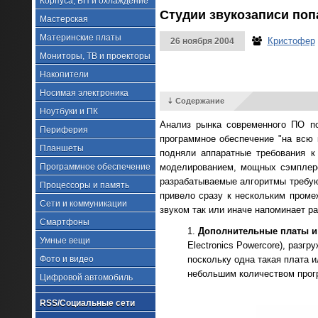
Корпуса, БП и охлаждение
Студии звукозаписи поп
Мастерская
Материнские платы
Кристофер
26 ноября 2004
Мониторы, ТВ и проекторы
Накопители
Носимая электроника
⇣ Содержание
Ноутбуки и ПК
Анализ рынка современного ПО по
Периферия
программное обеспечение "на всю 
Планшеты
подняли аппаратные требования к
Программное обеспечение
моделированием, мощных сэмплеро
разрабатываемые алгоритмы требую
Процессоры и память
привело сразу к нескольким пром
Сети и коммуникации
звуком так или иначе напоминает р
Смартфоны
Дополнительные платы и
Умные вещи
Electronics Powercore), раз
Фото и видео
поскольку одна такая плата и
небольшим количеством прог
Цифровой автомобиль
RSS/Социальные сети