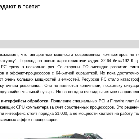
адают в "сети"
казывает, что аппаратные мощности современных компьютеров не п
катушку". Переход на новые характеристики аудио 32-64 бита/192 КГц
 РС сразу в несколько раз. Со стороны ПО очевидно развитие синт
в и эффект-процессоров с 64-битной обработкой. Их пока достаточно
т очень больших мощностей и емкостей. Ресурсов РС стало катастроф
ежуточным решениям… Они не являются конечными, поскольку ситуац
аздувшийся мыльный пузырь. Но на сегодня очевидны четыре направлен
 интерфейсы обработки.
Появление специальных PCI и Firewire плат (
гружающих CPU компьютера за счет собственных процессоров. Это решени
ли интерфейс стоят порядка $1.000, а ее мощности хватает на работу то
раммных эффект-процессоров.