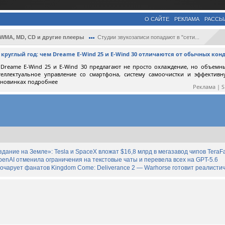
О САЙТЕ
РЕКЛАМА
РАССЫ
 WMA, MD, CD и другие плееры
Студии звукозаписи попадают в "сети...
круглый год: чем Dreame E-Wind 25 и E-Wind 30 отличаются от обычных ко
Dreame E-Wind 25 и E-Wind 30 предлагают не просто охлаждение, но объемн
теллектуальное управление со смартфона, систему самоочистки и эффектив
 новинках подробнее
Реклама | 
дание на Земле»: Tesla и SpaceX вложат $16,8 млрд в мегазавод чипов TeraF
enAI отменила ограничения на текстовые чаты и перевела всех на GPT-5.6
зочарует фанатов Kingdom Come: Deliverance 2 — Warhorse готовит реалист