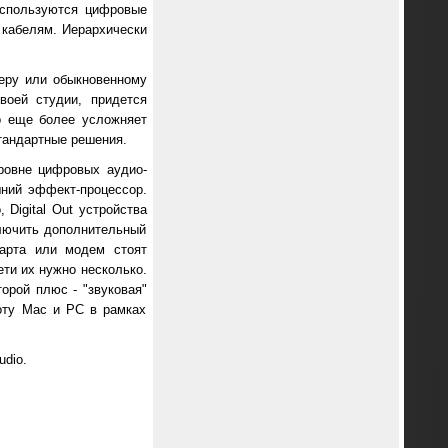
используются цифровые
 кабелям. Иерархически
серу или обыкновенному
воей студии, придется
о еще более усложняет
стандартные решения.
ровне цифровых аудио-
шний эффект-процессор.
 Digital Out устройства
ключить дополнительный
карта или модем стоят
ети их нужно несколько.
орой плюс - "звуковая"
оту Мас и РС в рамках
dio.