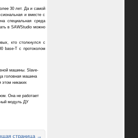
олее 30 лет. Да и самой
ссиональная и вместе с
ена специальная среда
вать в SAWStudio можно
вых, кто столкнулся с
00 base-T с протоколом
вной машины. Slave-
гда головная машина
и этом никаких
ом. Она не работает
чный модуль ДУ
щая страница →