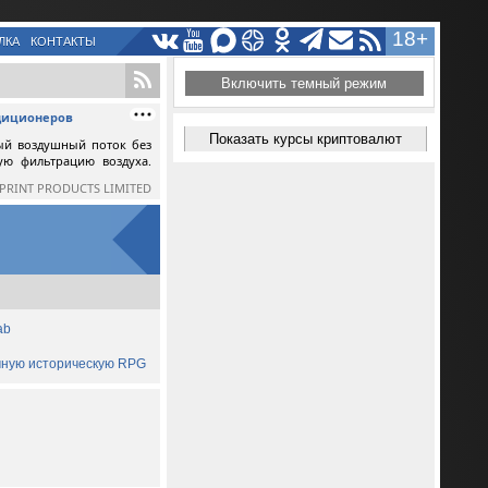
18+
ЛКА
КОНТАКТЫ
Включить темный режим
ндиционеров
Показать курсы криптовалют
ый воздушный поток без
ную фильтрацию воздуха.
SPRINT PRODUCTS LIMITED
ab
ичную историческую RPG