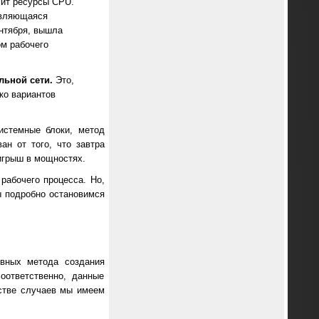
ит ресурсы CPU.
являющаяся
нтября, вышла
ом рабочего
льной сети.
Это,
ко вариантов
истемные блоки, метод
н от того, что завтра
игрыш в мощностях.
рабочего процесса. Но,
ы подробно остановимся
овных метода создания
оответственно, данные
стве случаев мы имеем