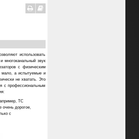
озволяют использовать
 и многоканальный звук
езаторов с физическим
 мало, а испытуемые и
ически не хватать. Это
ия с профессиональным
ия:
например, TC
е очень дорогое,
лько с