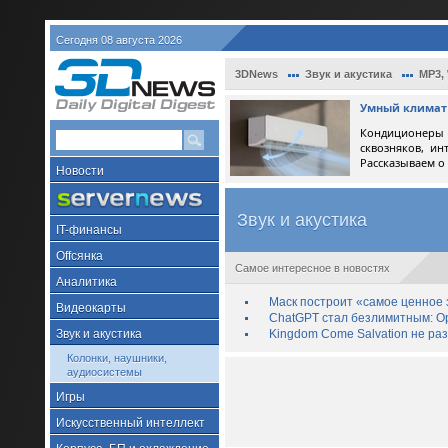
Сегодня 08 августа 2026
3DNews
Звук и акустика
MP3,
Умный климат 
Кондиционеры 
сквозняков, ин
Рассказываем о
Новости
Звук и акустика
IT-финансы
Offсянка
Самое интересное в новостях
Аналитика
Маск построит «самое ценное з
Видеокарты
ChatGPT стал безлимитным: Op
Звук и акустика
Kingdom Come Salvation не ра
Колонки, наушники,
аудиосистемы
Игры
Искусственный интеллект