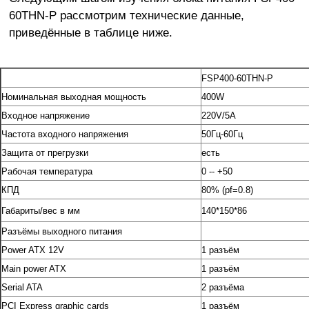
60THN-P рассмотрим технические данные,
приведённые в таблице ниже.
FSP400-60THN-P
Номинальная выходная мощность
400W
Входное напряжение
220V/5А
Частота входного напряжения
50Гц-60Гц
Защита от прегрузки
есть
Рабочая температура
0 -- +50
КПД
80% (pf=0.8)
Габариты/вес в мм
140*150*86
Разъёмы выходного питания
Power ATX 12V
1 разъём
Main power ATX
1 разъём
Serial ATA
2 разъёма
PCI Express graphic cards
1 разъём