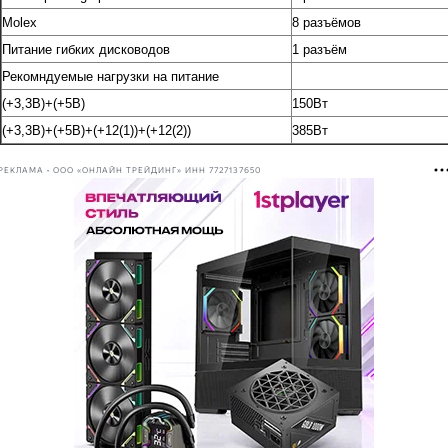
Molex
8 разъёмов
Питание гибких дисководов
1 разъём
Рекомндуемые нагрузки на питание
(+3,3В)+(+5В)
150Вт
(+3,3В)+(+5В)+(+12(1))+(+12(2))
385Вт
РЕКЛАМА • ООО «ОНЛАЙН ТРЕЙДИНГ» ИНН 7727137650