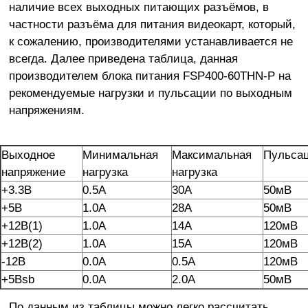
наличие всех выходных питающих разъёмов, в
частности разъёма для питания видеокарт, который,
к сожалению, производителями устанавливается не
всегда. Далее приведена таблица, данная
производителем блока питания FSP400-60THN-P на
рекомендуемые нагрузки и пульсации по выходным
напряжениям.
Выходное
Минимальная
Максимальная
Пульса
напряжение
нагрузка
нагрузка
+3.3В
0.5А
30А
50мВ
+5В
1.0А
28А
50мВ
+12В(1)
1.0А
14А
120мВ
+12В(2)
1.0А
15А
120мВ
-12В
0.0А
0.5А
120мВ
+5Вsb
0.0А
2.0А
50мВ
По данным из таблицы можно легко рассчитать