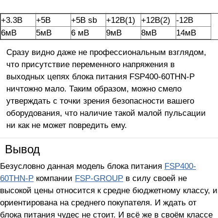
+3.3В
+5В
+5В sb
+12В(1)
+12В(2)
-12В
6мВ
5мВ
6 мВ
9мВ
8мВ
14мВ
Сразу видно даже не профессиональным взглядом,
что присутствие переменного напряжения в
выходных цепях блока питания FSP400-60THN-P
ничтожно мало. Таким образом, можно смело
утверждать с точки зрения безопасности вашего
оборудования, что наличие такой малой пульсации
ни как не может повредить ему.
Вывод
Безусловно данная модель блока питания
FSP400-
60THN-P
компании
FSP-GROUP
в силу своей не
высокой цены относится к средне бюджетному классу, и
ориентирована на среднего покупателя. И ждать от
блока питания чудес не стоит. И всё же в своём классе