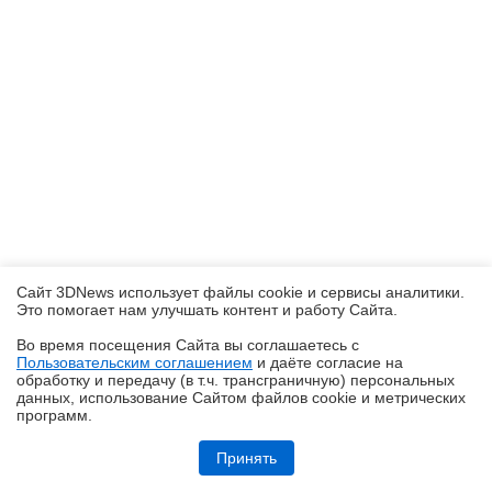
Сайт 3DNews использует файлы cookie и сервисы аналитики.
Это помогает нам улучшать контент и работу Cайта.
Во время посещения Cайта вы соглашаетесь с
Пользовательским соглашением
и даёте согласие на
✖
обработку и передачу (в т.ч. трансграничную) персональных
данных, использование Cайтом файлов cookie и метрических
программ.
Обзор Midea VCR V15 EVO ULTRA: я просто хорошо убираю любое
помещение
Принять