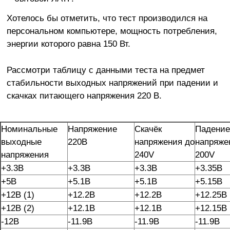
Хотелось бы отметить, что тест производился на
персональном компьютере, мощность потребления,
энергии которого равна 150 Вт.
Рассмотри таблицу с данными теста на предмет
стабильности выходных напряжений при падении и
скачках питающего напряжения 220 В.
Номинальные
Напряжение
Скачёк
Падение
выходные
220В
напряжения до
напряже
напряжения
240V
200V
+3.3В
+3.3В
+3.3В
+3.35В
+5В
+5.1В
+5.1В
+5.15В
+12В (1)
+12.2В
+12.2В
+12.25В
+12В (2)
+12.1В
+12.1В
+12.15В
-12В
-11.9В
-11.9В
-11.9В