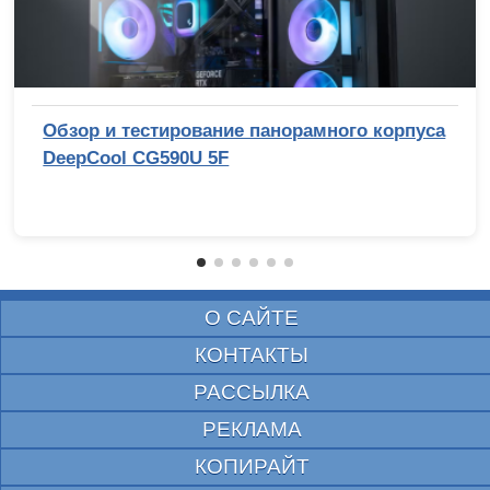
Обзор и тестирование панорамного корпуса
DeepCool CG590U 5F
О САЙТЕ
КОНТАКТЫ
РАССЫЛКА
РЕКЛАМА
КОПИРАЙТ