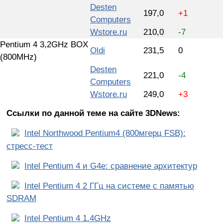
Desten
197,0
+1
Computers
Wstore.ru
210,0
-7
Pentium 4 3,2GHz BOX
Oldi
231,5
0
(800MHz)
Desten
221,0
-4
Computers
Wstore.ru
249,0
+3
Ссылки по данной теме на сайте 3DNews:
Intel Northwood Pentium4 (800мгерц FSB):
стресс-тест
Intel Pentium 4 и G4e: сравнение архитектур
Intel Pentium 4 2 ГГц на системе с памятью
SDRAM
Intel Pentium 4 1.4GHz