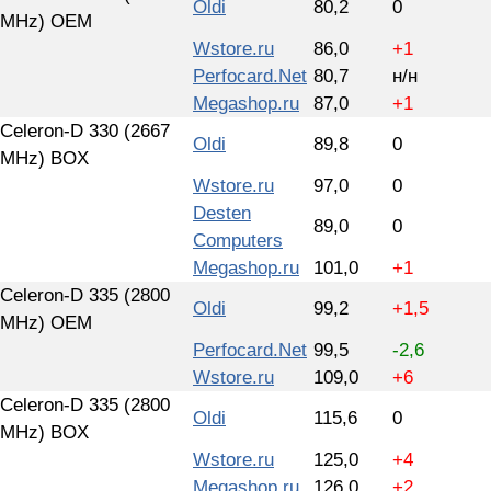
Oldi
80,2
0
MHz) OEM
Wstore.ru
86,0
+1
Perfocard.Net
80,7
н/н
Megashop.ru
87,0
+1
Celeron-D 330 (2667
Oldi
89,8
0
MHz) BOX
Wstore.ru
97,0
0
Desten
89,0
0
Computers
Megashop.ru
101,0
+1
Celeron-D 335 (2800
Oldi
99,2
+1,5
MHz) OEM
Perfocard.Net
99,5
-2,6
Wstore.ru
109,0
+6
Celeron-D 335 (2800
Oldi
115,6
0
MHz) BOX
Wstore.ru
125,0
+4
Megashop.ru
126,0
+2