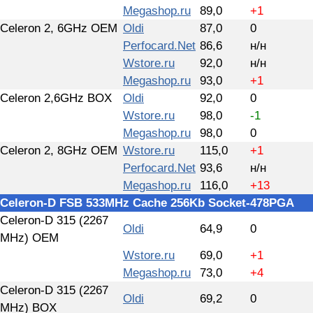
Megashop.ru
89,0
+1
Celeron 2, 6GHz OEM
Oldi
87,0
0
Perfocard.Net
86,6
н/н
Wstore.ru
92,0
н/н
Megashop.ru
93,0
+1
Celeron 2,6GHz BOX
Oldi
92,0
0
Wstore.ru
98,0
-1
Megashop.ru
98,0
0
Celeron 2, 8GHz OEM
Wstore.ru
115,0
+1
Perfocard.Net
93,6
н/н
Megashop.ru
116,0
+13
Celeron-D FSB 533MHz Cache 256Kb Socket-478PGA
Сeleron-D 315 (2267
Oldi
64,9
0
MHz) OEM
Wstore.ru
69,0
+1
Megashop.ru
73,0
+4
Сeleron-D 315 (2267
Oldi
69,2
0
MHz) BOX