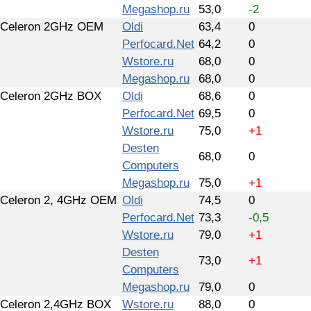
Megashop.ru
53,0
-2
Celeron 2GHz OEM
Oldi
63,4
0
Perfocard.Net
64,2
0
Wstore.ru
68,0
0
Megashop.ru
68,0
0
Celeron 2GHz BOX
Oldi
68,6
0
Perfocard.Net
69,5
0
Wstore.ru
75,0
+1
Desten
68,0
0
Computers
Megashop.ru
75,0
+1
Celeron 2, 4GHz OEM
Oldi
74,5
0
Perfocard.Net
73,3
-0,5
Wstore.ru
79,0
+1
Desten
73,0
+1
Computers
Megashop.ru
79,0
0
Celeron 2,4GHz BOX
Wstore.ru
88,0
0