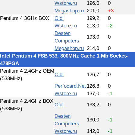
Wstore.ru
196,0
0
Megashop.ru
201,0
+3
Pentium 4 3GHz BOX
Oldi
199,2
0
Wstore.ru
213,0
-2
Desten
193,0
0
Computers
Megashop.ru
214,0
0
Intel Pentium 4 FSB 533, 800MHz Cache 1 Mb Socket-
478PGA
Pentium 4 2.4GHz OEM
Oldi
126,7
0
(533MHz)
Perfocard.Net
126,8
0
Wstore.ru
137,0
-1
Pentium 4 2.4GHz BOX
Oldi
133,2
0
(533MHz)
Desten
130,0
-1
Computers
Wstore.ru
142,0
-1