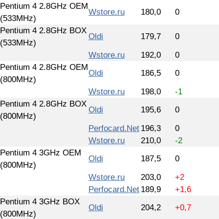
Pentium 4 2.8GHz OEM
Wstore.ru
180,0
0
(533MHz)
Pentium 4 2.8GHz BOX
Oldi
179,7
0
(533MHz)
Wstore.ru
192,0
0
Pentium 4 2.8GHz OEM
Oldi
186,5
0
(800MHz)
Wstore.ru
198,0
-1
Pentium 4 2.8GHz BOX
Oldi
195,6
0
(800MHz)
Perfocard.Net
196,3
0
Wstore.ru
210,0
-2
Pentium 4 3GHz OEM
Oldi
187,5
0
(800MHz)
Wstore.ru
203,0
+2
Perfocard.Net
189,9
+1,6
Pentium 4 3GHz BOX
Oldi
204,2
+0,7
(800MHz)