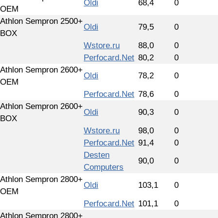
Oldi
68,4
0
OEM
Athlon Sempron 2500+
Oldi
79,5
0
BOX
Wstore.ru
88,0
0
Perfocard.Net
80,2
0
Athlon Sempron 2600+
Oldi
78,2
0
OEM
Perfocard.Net
78,6
0
Athlon Sempron 2600+
Oldi
90,3
0
BOX
Wstore.ru
98,0
0
Perfocard.Net
91,4
0
Desten
90,0
0
Computers
Athlon Sempron 2800+
Oldi
103,1
0
OEM
Perfocard.Net
101,1
0
Athlon Sempron 2800+