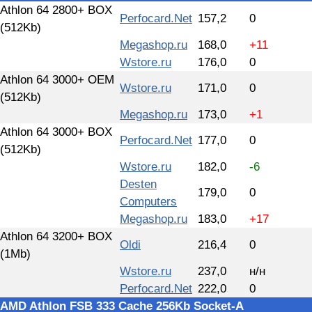
Athlon 64 2800+ BOX
Perfocard.Net
157,2
0
(512Kb)
Megashop.ru
168,0
+11
Wstore.ru
176,0
0
Athlon 64 3000+ OEM
Wstore.ru
171,0
0
(512Kb)
Megashop.ru
173,0
+1
Athlon 64 3000+ BOX
Perfocard.Net
177,0
0
(512Kb)
Wstore.ru
182,0
-6
Desten
179,0
0
Computers
Megashop.ru
183,0
+17
Athlon 64 3200+ BOX
Oldi
216,4
0
(1Mb)
Wstore.ru
237,0
н/н
Perfocard.Net
222,0
0
AMD Athlon FSB 333 Cache 256Kb Socket-A