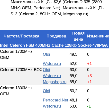
Максимальный КЦС - $2,6 (Celeron-D 335 (2800
MHz) OEM, Perfocard.Net). Максимальный КЦП -
$13 (Celeron 2, 8GHz OEM, Megashop.ru).
Новая
Частота/Поставка
Продавец
Изменение
цена
Intel Celeron FSB 400MHz Cache 128Kb Socket-478PGA
Celeron 1700MHz
Oldi
49,5
0
OEM
Wstore.ru
52,0
+1
Celeron 1700MHz BOX
Oldi
60,0
0
Wstore.ru
65,0
+3
Megashop.ru
65,0
+1
Celeron 1800MHz
Oldi
50,2
0
OEM
Perfocard.Net
48,1
0
Wstore.ru
53,0
-1