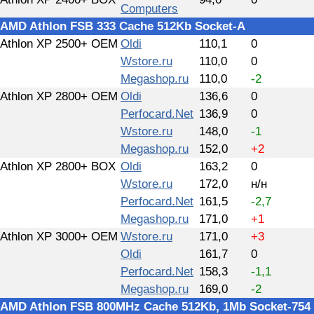
Computers
AMD Athlon FSB 333 Cache 512Kb Socket-A
Athlon XP 2500+ OEM
Oldi
110,1
0
Wstore.ru
110,0
0
Megashop.ru
110,0
-2
Athlon XP 2800+ OEM
Oldi
136,6
0
Perfocard.Net
136,9
0
Wstore.ru
148,0
-1
Megashop.ru
152,0
+2
Athlon XP 2800+ BOX
Oldi
163,2
0
Wstore.ru
172,0
н/н
Perfocard.Net
161,5
-2,7
Megashop.ru
171,0
+1
Athlon XP 3000+ OEM
Wstore.ru
171,0
+3
Oldi
161,7
0
Perfocard.Net
158,3
-1,1
Megashop.ru
169,0
-2
AMD Athlon FSB 800MHz Cache 512Kb, 1Mb Socket-754