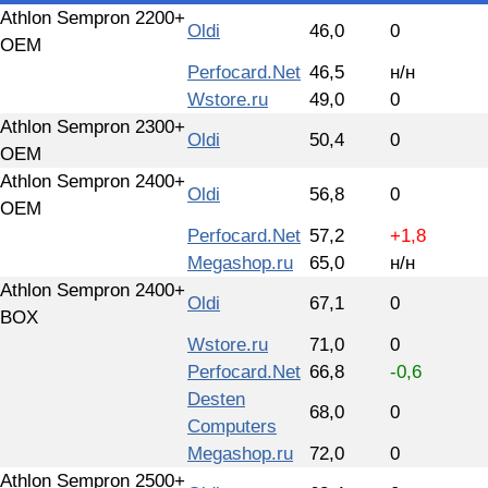
Athlon Sempron 2200+
Oldi
46,0
0
OEM
Perfocard.Net
46,5
н/н
Wstore.ru
49,0
0
Athlon Sempron 2300+
Oldi
50,4
0
OEM
Athlon Sempron 2400+
Oldi
56,8
0
OEM
Perfocard.Net
57,2
+1,8
Megashop.ru
65,0
н/н
Athlon Sempron 2400+
Oldi
67,1
0
BOX
Wstore.ru
71,0
0
Perfocard.Net
66,8
-0,6
Desten
68,0
0
Computers
Megashop.ru
72,0
0
Athlon Sempron 2500+