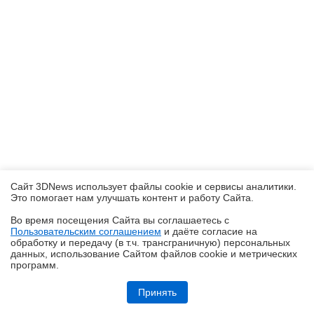
Сайт 3DNews использует файлы cookie и сервисы аналитики.
Это помогает нам улучшать контент и работу Cайта.
Во время посещения Cайта вы соглашаетесь с
Пользовательским соглашением
и даёте согласие на
✖
обработку и передачу (в т.ч. трансграничную) персональных
данных, использование Cайтом файлов cookie и метрических
программ.
Обзор ноутбука ASUS Zenbook Duo UX8407A (UX8407AA-SN279X) с
двумя OLED-экранами
Принять