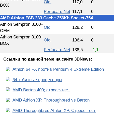
Oldi
117,0
0
BOX
Perfocard.Net
117,1
0
AMD Athlon FSB 333 Cache 256Kb Socket-754
Athlon Sempron 3100+
Oldi
128,2
0
OEM
Athlon Sempron 3100+
Oldi
136,4
0
BOX
Perfocard.Net
138,5
-1,1
Ссылки по данной теме на сайте 3DNews:
Athlon 64 FX против Pentium 4 Extreme Edition
64-x битные процессоры
AMD Barton 400; стресс-тест
AMD Athlon XP. Thoroughbred vs Barton
AMD Thoroughbred Athlon XP. Стресс-тест