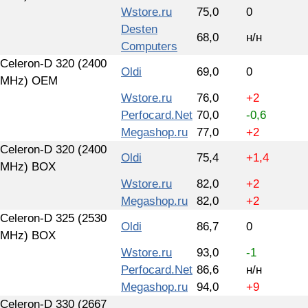
Wstore.ru
75,0
0
Desten
68,0
н/н
Computers
Сeleron-D 320 (2400
Oldi
69,0
0
MHz) OEM
Wstore.ru
76,0
+2
Perfocard.Net
70,0
-0,6
Megashop.ru
77,0
+2
Сeleron-D 320 (2400
Oldi
75,4
+1,4
MHz) BOX
Wstore.ru
82,0
+2
Megashop.ru
82,0
+2
Сeleron-D 325 (2530
Oldi
86,7
0
MHz) BOX
Wstore.ru
93,0
-1
Perfocard.Net
86,6
н/н
Megashop.ru
94,0
+9
Celeron-D 330 (2667