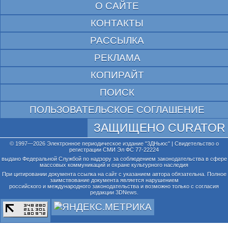
О САЙТЕ
КОНТАКТЫ
РАССЫЛКА
РЕКЛАМА
КОПИРАЙТ
ПОИСК
ПОЛЬЗОВАТЕЛЬСКОЕ СОГЛАШЕНИЕ
ЗАЩИЩЕНО CURATOR
© 1997—2026 Электронное периодическое издание "3ДНьюс" | Свидетельство о
регистрации СМИ Эл ФС 77-22224
выдано Федеральной Службой по надзору за соблюдением законодательства в сфере
массовых коммуникаций и охране культурного наследия
При цитировании документа ссылка на сайт с указанием автора обязательна. Полное
заимствование документа является нарушением
российского и международного законодательства и возможно только с согласия
редакции 3DNews.