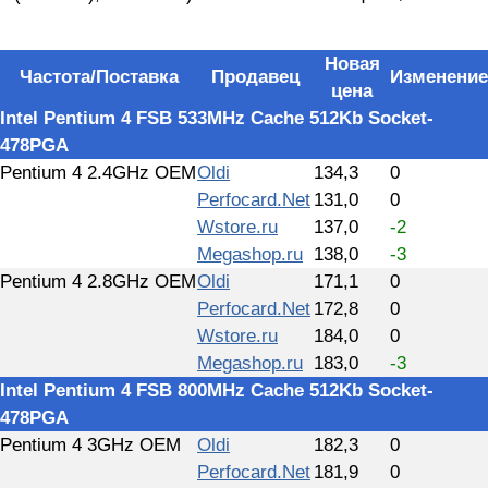
Новая
Частота/Поставка
Продавец
Изменение
цена
Intel Pentium 4 FSB 533MHz Cache 512Kb Socket-
478PGA
Pentium 4 2.4GHz OEM
Oldi
134,3
0
Perfocard.Net
131,0
0
Wstore.ru
137,0
-2
Megashop.ru
138,0
-3
Pentium 4 2.8GHz OEM
Oldi
171,1
0
Perfocard.Net
172,8
0
Wstore.ru
184,0
0
Megashop.ru
183,0
-3
Intel Pentium 4 FSB 800MHz Cache 512Kb Socket-
478PGA
Pentium 4 3GHz OEM
Oldi
182,3
0
Perfocard.Net
181,9
0