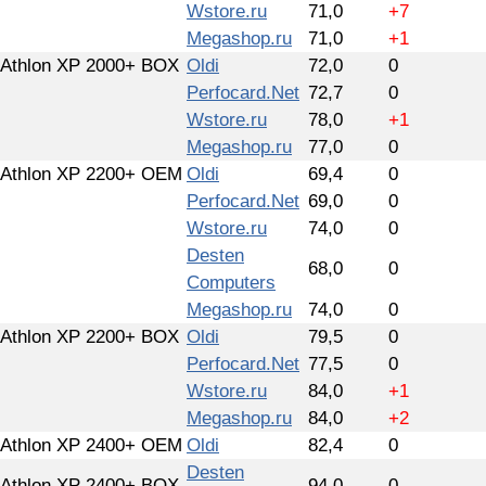
Wstore.ru
71,0
+7
Megashop.ru
71,0
+1
Athlon XP 2000+ BOX
Oldi
72,0
0
Perfocard.Net
72,7
0
Wstore.ru
78,0
+1
Megashop.ru
77,0
0
Athlon XP 2200+ OEM
Oldi
69,4
0
Perfocard.Net
69,0
0
Wstore.ru
74,0
0
Desten
68,0
0
Computers
Megashop.ru
74,0
0
Athlon XP 2200+ BOX
Oldi
79,5
0
Perfocard.Net
77,5
0
Wstore.ru
84,0
+1
Megashop.ru
84,0
+2
Athlon XP 2400+ OEM
Oldi
82,4
0
Desten
Athlon XP 2400+ BOX
94,0
0