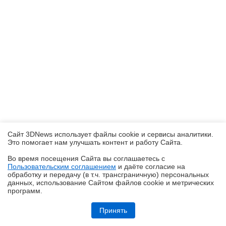
Сайт 3DNews использует файлы cookie и сервисы аналитики.
Это помогает нам улучшать контент и работу Cайта.
Во время посещения Cайта вы соглашаетесь с
Пользовательским соглашением
и даёте согласие на
✖
обработку и передачу (в т.ч. трансграничную) персональных
данных, использование Cайтом файлов cookie и метрических
программ.
Обзор Infinix GT 50 Pro: геймерский смартфон со встроенной СЖО
Принять