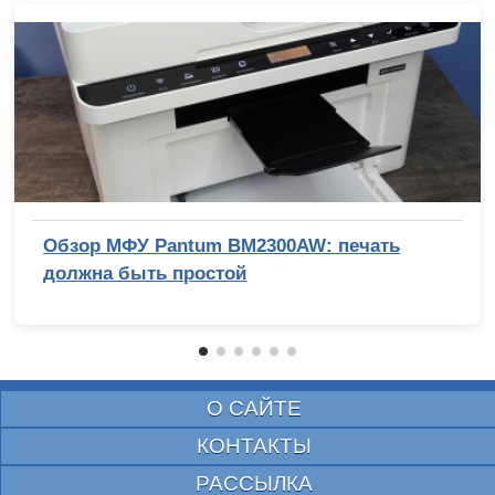
Обзор МФУ Pantum BM2300AW: печать
должна быть простой
О САЙТЕ
КОНТАКТЫ
РАССЫЛКА