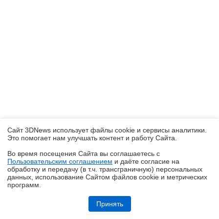
Сайт 3DNews использует файлы cookie и сервисы аналитики.
Это помогает нам улучшать контент и работу Cайта.
Во время посещения Cайта вы соглашаетесь с
Пользовательским соглашением
и даёте согласие на
✖
обработку и передачу (в т.ч. трансграничную) персональных
данных, использование Cайтом файлов cookie и метрических
программ.
Обзор Midea VCR V15 EVO ULTRA: я просто хорошо убираю любое
помещение
Принять