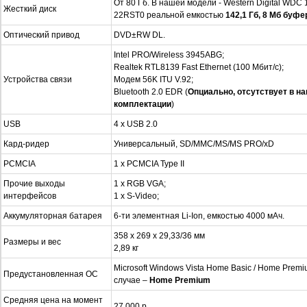
От 80 Гб. В нашей модели - Western Digital WDC
Жесткий диск
22RST0 реальной емкостью
142,1 Гб
, 8 Мб буфе
Оптический привод
DVD±RW DL.
Intel PRO/Wireless 3945ABG;
Realtek RTL8139 Fast Ethernet (100 Мбит/с);
Устройства связи
Модем 56K ITU V.92;
Bluetooth 2.0 EDR (
Опциально, отсутствует в н
комплектации
)
USB
4 x USB 2.0
Кард-ридер
Универсальный, SD/MMC/MS/MS PRO/xD
PCMCIA
1 x PCMCIA Type II
Прочие выходы
1 x RGB VGA;
интерфейсов
1 x S-Video;
Аккумуляторная батарея
6-ти элементная Li-Ion, емкостью 4000 мАч.
358 x 269 x 29,33/36 мм
Размеры и вес
2,89 кг
Microsoft Windows Vista Home Basic / Home Prem
Предустановленная ОС
случае –
Home
Premium
Средняя цена на момент
27 000 р.