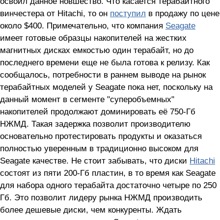
освоил данное новшество. Что касается терабайтного
винчестера от Hitachi, то он
поступил
в продажу по цене
около $400. Примечательно, что компания
Seagate
имеет готовые образцы накопителей на жестких
магнитных дисках емкостью один терабайт, но до
последнего времени еще не была готова к релизу. Как
сообщалось, потребности в раннем выводе на рынок
терабайтных моделей у Seagate пока нет, поскольку на
данный момент в сегменте "суперобъемных"
накопителей продолжают доминировать её 750-Гб
НЖМД. Такая задержка позволит производителю
основательно протестировать продукты и оказаться
полностью уверенным в традиционно высоком для
Seagate качестве. Не стоит забывать, что диски
Hitachi
состоят из пяти 200-Гб пластин, в то время как Seagate
для набора одного терабайта достаточно четыре по 250
Гб. Это позволит лидеру рынка НЖМД производить
более дешевые диски, чем конкуренты. Ждать