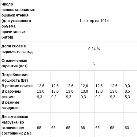
Число
невосстановимых
ошибок чтения
(для указанного
1 сектор на 1014
объема
прочитанных
битов)
Доля сбоев в
0,34 %
пересчете на год
Ограниченная
5
гарантия (лет)
Потребляемая
мощность (Вт)
В режиме поиска
12,6
12,6
12,6
12,6
12,6
12,6
9,0
В рабочем
13,0
13,0
13,0
13,0
13,0
13,0
8,5
режиме
9,3
9,3
9,3
9,3
9,3
9,3
5,3
В режиме
ожидания
Динамическая
нагрузка (во
включенном
68
68
68
68
68
68
63
состоянии): 2 мс