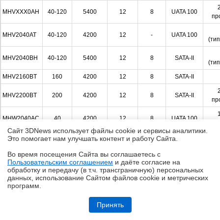
2
MHVXXX0AH
40-120
5400
12
8
UATA 100
пр
MHV2040AT
40-120
4200
12
-
UATA 100
(ти
MHV2040BH
40-120
5400
12
8
SATA-II
(ти
MHV2160BT
160
4200
12
8
SATA-II
2
MHV2200BT
200
4200
12
8
SATA-II
пр
1
MHW2040AC
40
4200
12
8
UATA 100
пр
Сайт 3DNews использует файлы cookie и сервисы аналитики.
1
Это помогает нам улучшать контент и работу Cайта.
MHW20X0AT
40-80
4200
12
-
UATA 100
пр
Во время посещения Cайта вы соглашаетесь с
ATA-8,
Пользовательским соглашением
и даёте согласие на
MHWXXX0BH
40-160
5400
12
8
✖
SATA-II
обработку и передачу (в т.ч. трансграничную) персональных
данных, использование Cайтом файлов cookie и метрических
ATA-8,
программ.
MHWXXX0BJ
80-160
7200
10,5
8
SATA-II
Обзор ультрабука ASUS Zenbook A16 (UX3607OA) с Copilot+ PC: ИИ
на марше
Принять
ATA-8,
2
MHWXXX0BK
60-120
7200
10,5
8
SATA-II
пр