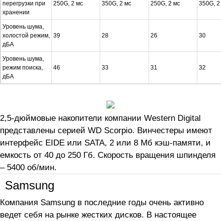
перегрузки при
250G, 2 мс
350G, 2 мс
250G, 2 мс
350G, 2
хранении
Уровень шума,
холостой режим,
39
28
26
30
дБА
Уровень шума,
режим поиска,
46
33
31
32
дБА
2,5-дюймовые накопители компании Western Digital
представлены серией WD Scorpio. Винчестеры имеют
интерфейс EIDE или SATA, 2 или 8 Мб кэш-памяти, и
емкость от 40 до 250 Гб. Скорость вращения шпинделя
– 5400 об/мин.
Samsung
Компания Samsung в последние годы очень активно
ведет себя на рынке жестких дисков. В настоящее