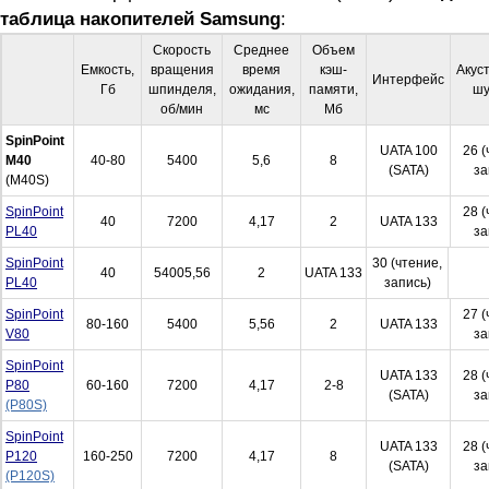
таблица накопителей Samsung
:
Скорость
Среднее
Объем
Емкость,
вращения
время
кэш-
Акус
Интерфейс
Гб
шпинделя,
ожидания,
памяти,
шу
об/мин
мс
Мб
SpinPoint
UATA 100
26 (
M40
40-80
5400
5,6
8
(SATA)
за
(M40S)
SpinPoint
28 (
40
7200
4,17
2
UATA 133
PL40
за
SpinPoint
30 (чтение,
40
54005,56
2
UATA 133
PL40
запись)
SpinPoint
27 (
80-160
5400
5,56
2
UATA 133
V80
за
SpinPoint
UATA 133
28 (
P80
60-160
7200
4,17
2-8
(SATA)
за
(P80S)
SpinPoint
UATA 133
28 (
P120
160-250
7200
4,17
8
(SATA)
за
(P120S)