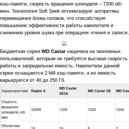
кэш-памяти, скорость вращения шпинделя – 7200 об/
мин. Технология Soft Seek оптимизирует алгоритмы
перемещения блока головок, что способствует
повышению эффективности работы накопителя и
снижению уровня шума при операциях чтения и записи.
Бюджетная серия
WD Caviar
нацелена на экономных
пользователей, которым не требуется высокая скорость
работы и запредельная емкость. Накопители данной
серии оснащаются 2 Мб кэш-памяти, а их емкость
варьируется от 40 до 250 Гб.
WD Caviar
Характеристики
Raptor X
WD Caviar SE
WD Cav
SE16
Скорость
вращения
10000
7200
7200
7200
шпинделя, об/
мин
Объем кэш-
16
16
8
2