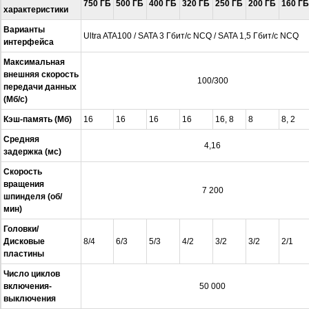
750 ГБ
500 ГБ
400 ГБ
320 ГБ
250 ГБ
200 ГБ
160 ГБ
характеристики
Варианты
Ultra ATA100 / SATA 3 Гбит/с NCQ / SATA 1,5 Гбит/с NCQ
интерфейса
Максимальная
внешняя скорость
100/300
передачи данных
(Мб/с)
Кэш-память (Мб)
16
16
16
16
16, 8
8
8, 2
Средняя
4,16
задержка (мс)
Скорость
вращения
7 200
шпинделя (об/
мин)
Головки/
Дисковые
8/4
6/3
5/3
4/2
3/2
3/2
2/1
пластины
Число циклов
включения-
50 000
выключения