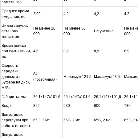
памяти, Мб
Среднее время
2,99
4,2
4,2
4,2
ожидания, мс
Циклы запуска/
Не менее 20
Не менее 50
Не мен
останова
Не указано
000
000
000
контактов
Время поиска
при считывании,
4,6
8,9
8,9
8,9
мс
Скорость
передачи
84
данных из
Максимум 121,5
Максимум 93,5
Максим
(постоянная)
буфера на диск,
Мб/с
Габариты, мм
26,1х147х101,6
25,4х147х101,6
26,1х147х101,6
26,1х14
Вес, г.
822
630
600
730
Допустимые
перегрузки при
65G, 2 мс
65G, 2 мс
65G, 2 мс
65G, 2 
работе (чтение)
Допустимые