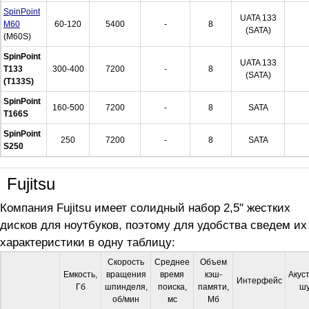
SpinPoint
UATA 133
M60
60-120
5400
-
8
(SATA)
(M60S)
SpinPoint
UATA 133
T133
300-400
7200
-
8
(SATA)
(T133S)
SpinPoint
160-500
7200
-
8
SATA
T166S
SpinPoint
250
7200
-
8
SATA
S250
Fujitsu
Компания Fujitsu имеет солидный набор 2,5" жестких
дисков для ноутбуков, поэтому для удобства сведем их
характеристики в одну таблицу:
Скорость
Среднее
Объем
Емкость,
вращения
время
кэш-
Акус
Интерфейс
Гб
шпинделя,
поиска,
памяти,
шу
об/мин
мс
Мб