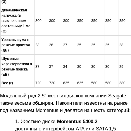
(G)
Динамическая
нагрузка (в
выключенном
300
300
300
350
350
350
350
состоянии): 1 мс
(G)
Уровень шума в
режиме простоя
28
28
27
25
25
25
28
(дБ)
Шумовые
характеристики в
37
37
34
30
30
30
29
режиме поиска
(дБ)
Вес (г)
720
720
635
635
580
580
380
Модельный ряд 2,5" жестких дисков компании Seagate
также весьма обширен. Накопители известны на рынке
под названием Momentus и делятся на шесть категорий:
Жесткие диски
Momentus 5400.2
доступны с интерфейсом ATA или SATA 1,5