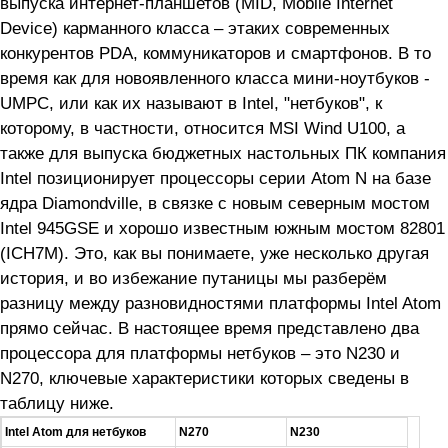
выпуска интернет-планшетов (MID, Mobile Internet
Device) карманного класса – этаких современных
конкурентов PDA, коммуникаторов и смартфонов. В то
время как для новоявленного класса мини-ноутбуков -
UMPC, или как их называют в Intel, "нетбуков", к
которому, в частности, относится MSI Wind U100, а
также для выпуска бюджетных настольных ПК компания
Intel позиционирует процессоры серии Atom N на базе
ядра Diamondville, в связке с новым северным мостом
Intel 945GSE и хорошо известным южным мостом 82801
(ICH7M). Это, как вы понимаете, уже несколько другая
история, и во избежание путаницы мы разберём
разницу между разновидностями платформы Intel Atom
прямо сейчас. В настоящее время представлено два
процессора для платформы нетбуков – это N230 и
N270, ключевые характеристики которых сведены в
таблицу ниже.
Intel Atom для нетбуков
N270
N230