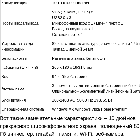
Коммуникации
10/100/1000 Ethernet
VGA (15-конт., D-Sub) х 1
USB2.0 х 3
Порты ввода/вывода
Микрофонный вход х 1 / Line-in порт x 1
Выход на наушники х 1
Сетевой порт х 1
Устройства ввода
82-клавишная клавиатура; размер клавиши 17,5
информации
Тачпад шириной 54 мм
Безопасность
Разъем для замка Kensington
Габариты (Ш x Г x В)
260 x 180 x 19/31,5 мм
Вес
940 г (без батареи)
3-элементный литий-ионный батарейный блок - 54
Аккумулятор
Опционально - 6-элементный литий-ионный бат
Блок питания
100-240В AC, 50/60 Гц; 19В, 65 Вт
Операционная система
Windows XP, Windows Vista Home Premium
Вот такие замечательные характеристики – 10 дюймов
прекрасного широкоформатного экрана, полноценный 80
Гб винчестер, гигабайт памяти, Wi-Fi, веб-камера,