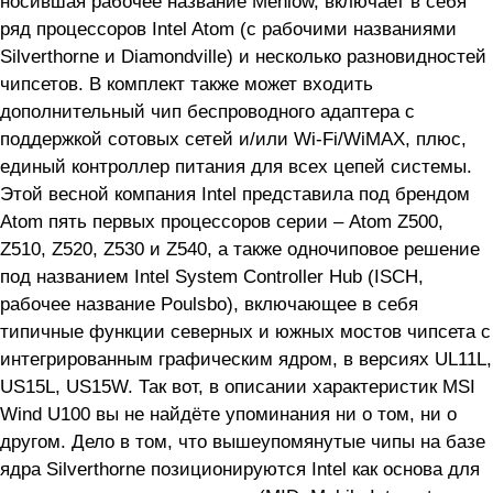
носившая рабочее название Menlow, включает в себя
ряд процессоров Intel Atom (с рабочими названиями
Silverthorne и Diamondville) и несколько разновидностей
чипсетов. В комплект также может входить
дополнительный чип беспроводного адаптера с
поддержкой сотовых сетей и/или Wi-Fi/WiMAX, плюс,
единый контроллер питания для всех цепей системы.
Этой весной компания Intel представила под брендом
Atom пять первых процессоров серии – Atom Z500,
Z510, Z520, Z530 и Z540, а также одночиповое решение
под названием Intel System Controller Hub (ISCH,
рабочее название Poulsbo), включающее в себя
типичные функции северных и южных мостов чипсета с
интегрированным графическим ядром, в версиях UL11L,
US15L, US15W. Так вот, в описании характеристик MSI
Wind U100 вы не найдёте упоминания ни о том, ни о
другом. Дело в том, что вышеупомянутые чипы на базе
ядра Silverthorne позиционируются Intel как основа для