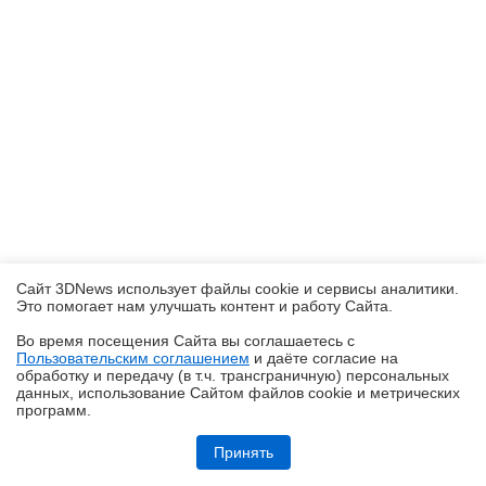
Сайт 3DNews использует файлы cookie и сервисы аналитики.
Это помогает нам улучшать контент и работу Cайта.
Во время посещения Cайта вы соглашаетесь с
Пользовательским соглашением
и даёте согласие на
✖
обработку и передачу (в т.ч. трансграничную) персональных
данных, использование Cайтом файлов cookie и метрических
программ.
Обзор видеокарты Acer Nitro Radeon RX 9060 XT OC 8G: на что
хватает 8 Гбайт VRAM?
Принять