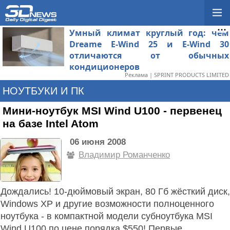
Умный климат круглый год: чем
Dreame E-Wind 25 и E-Wind 30
отличаются от обычных
кондиционеров
Реклама | SPRINT PRODUCTS LIMITED
НОУТБУКИ И ПК
Мини-ноутбук MSI Wind U100 - первенец
на базе Intel Atom
06 июня 2008
Владимир Романченко
Дождались! 10-дюймовый экран, 80 Гб жёсткий диск,
Windows XP и другие возможности полноценного
ноутбука - в компактной модели субноутбука MSI
Wind U100 по цене порядка $550! Первые