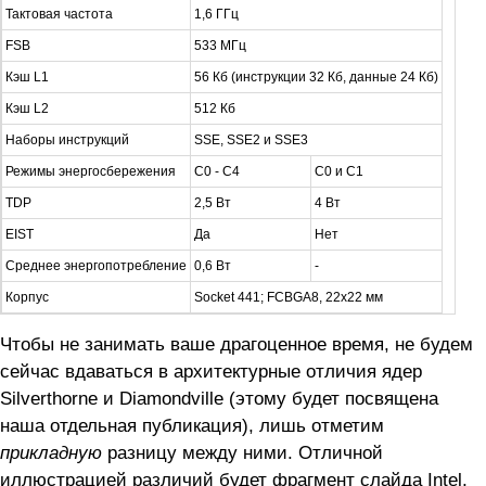
Тактовая частота
1,6 ГГц
FSB
533 МГц
Кэш L1
56 Кб (инструкции 32 Кб, данные 24 Кб)
Кэш L2
512 Кб
Наборы инструкций
SSE, SSE2 и SSE3
Режимы энергосбережения
C0 - C4
C0 и C1
TDP
2,5 Вт
4 Вт
EIST
Да
Нет
Среднее энергопотребление
0,6 Вт
-
Корпус
Socket 441; FCBGA8, 22x22 мм
Чтобы не занимать ваше драгоценное время, не будем
сейчас вдаваться в архитектурные отличия ядер
Silverthorne и Diamondville (этому будет посвящена
наша отдельная публикация), лишь отметим
прикладную
разницу между ними. Отличной
иллюстрацией различий будет фрагмент слайда Intel,