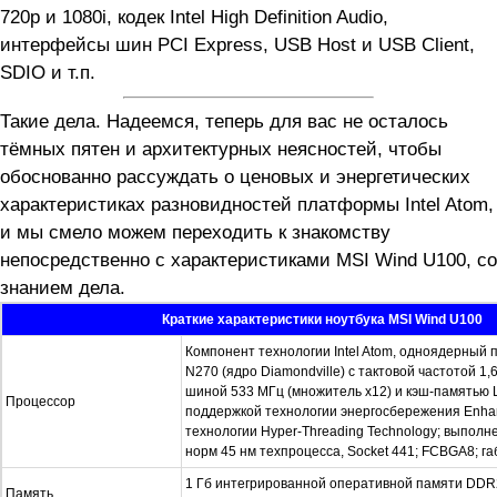
720p и 1080i, кодек Intel High Definition Audio,
интерфейсы шин PCI Express, USB Host и USB Client,
SDIO и т.п.
Такие дела. Надеемся, теперь для вас не осталось
тёмных пятен и архитектурных неясностей, чтобы
обоснованно рассуждать о ценовых и энергетических
характеристиках разновидностей платформы Intel Atom,
и мы смело можем переходить к знакомству
непосредственно с характеристиками MSI Wind U100, со
знанием дела.
Краткие характеристики ноутбука MSI Wind U100
Компонент технологии Intel Atom, одноядерный п
N270 (ядро Diamondville) с тактовой частотой 1,
шиной 533 МГц (множитель х12) и кэш-памятью L
Процессор
поддержкой технологии энергосбережения Enhan
технологии Hyper-Threading Technology; выполн
норм 45 нм техпроцесса, Socket 441; FCBGA8; га
1 Гб интегрированной оперативной памяти DD
Память