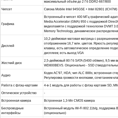
максимальный объём до 2 Гб DDR2-667/800
Чипсет
Связка Mobile Intel 945GSE + Intel 82801 (ICH7M)
Встроенный в чипсет 400 МГц графический адапте
Media Accelerator (GMA) 950 с поддержкой Direct
Графика
видеопамяти с поддержкой технологии DVMT 3.0
Memory Technology, динамическое распределени
10,2-дюймовая матовая матрица с разрешением 1
отображением 16,7 млн. цветов. Яркость регули
Дисплей
клавиш, есть автоматическое определение под
дисплеев; есть выход VGA
2,5-дюймовый 80 Гб SATA (5400 об/мин), 9,5 мм
Жесткий диск
WD800BEVS. Опционально - SSD (твердотельный
Кодек AC'97, HDA; чип ALC 888s; встроенная ст
Аудио
Регулировка громкости кнопками, сочетанием кл
Работа с флэш-картами
4-в-1 модуль для работы с флэш картами SD, MM
Оптическое устройство
-
Встроенная камера
Встроенная 1,3-Мп CMOS камера
Беспроводные
Встроенный модуль Wi-Fi 802.11b/g, поддержка B
интерфейсы
(опционально)