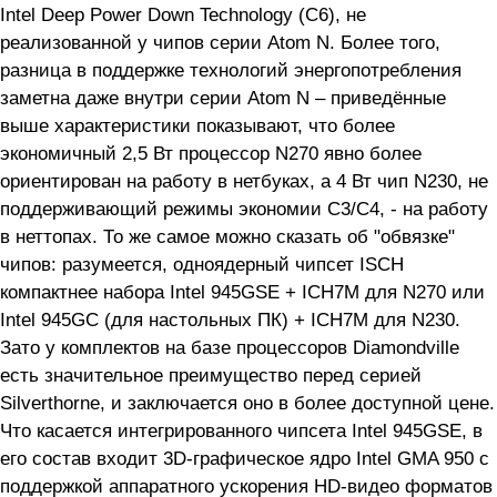
Intel Deep Power Down Technology (C6), не
реализованной у чипов серии Atom N. Более того,
разница в поддержке технологий энергопотребления
заметна даже внутри серии Atom N – приведённые
выше характеристики показывают, что более
экономичный 2,5 Вт процессор N270 явно более
ориентирован на работу в нетбуках, а 4 Вт чип N230, не
поддерживающий режимы экономии C3/C4, - на работу
в неттопах. То же самое можно сказать об "обвязке"
чипов: разумеется, одноядерный чипсет ISCH
компактнее набора Intel 945GSE + ICH7M для N270 или
Intel 945GC (для настольных ПК) + ICH7M для N230.
Зато у комплектов на базе процессоров Diamondville
есть значительное преимущество перед серией
Silverthorne, и заключается оно в более доступной цене.
Что касается интегрированного чипсета Intel 945GSE, в
его состав входит 3D-графическое ядро Intel GMA 950 с
поддержкой аппаратного ускорения HD-видео форматов