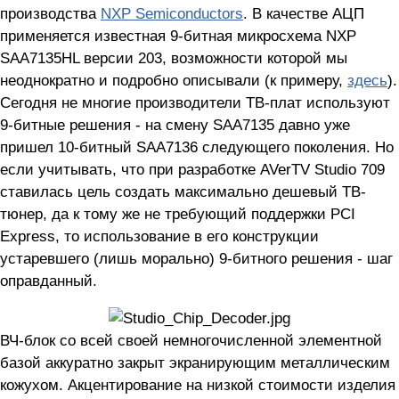
производства
NXP Semiconductors
. В качестве АЦП
применяется известная 9-битная микросхема NXP
SAA7135HL версии 203, возможности которой мы
неоднократно и подробно описывали (к примеру,
здесь
).
Сегодня не многие производители ТВ-плат используют
9-битные решения - на смену SAA7135 давно уже
пришел 10-битный SAA7136 следующего поколения. Но
если учитывать, что при разработке AVerTV Studio 709
ставилась цель создать максимально дешевый ТВ-
тюнер, да к тому же не требующий поддержки PCI
Express, то использование в его конструкции
устаревшего (лишь морально) 9-битного решения - шаг
оправданный.
ВЧ-блок со всей своей немногочисленной элементной
базой аккуратно закрыт экранирующим металлическим
кожухом. Акцентирование на низкой стоимости изделия