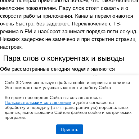
обоих тюнерах примерно на 40-60%, что также является
неплохим показателем. Пару слов стоит сказать и о
скорости работы приложения. Каналы переключаются
очень быстро, без задержек. Переключение с ТВ-
режима в FM и наоборот занимает порядка пяти секунд.
Никаких задержек не замечено и при открытии страниц
настроек.
Пара слов о конкурентах и выводы
Обе рассмотренные сегодня модели являются
тюнерами самого начального уровня. Их аппаратная
Сайт 3DNews использует файлы cookie и сервисы аналитики.
база предельно проста: PCI-модель оборудована
Это помогает нам улучшать контент и работу Cайта.
старым 9-битным декодером, а модель на шине PCI
Во время посещения Cайта вы соглашаетесь с
Express даже не позволяет принимать RDS-сообщения.
Пользовательским соглашением
и даёте согласие на
✖
На фоне всевозможных гибридов и даже "двухголовых"
обработку и передачу (в т.ч. трансграничную) персональных
данных, использование Cайтом файлов cookie и метрических
ТВ-тюнеров, которые есть сегодня и в арсенале
программ.
AVerMedia, появление таких предельно простых новинок
Обзор Midea VCR V15 EVO ULTRA: я просто хорошо убираю любое
помещение
Принять
сразу бросается в глаза. Но вкупе с новым
функциональным ПО новинки устройства смотрятся