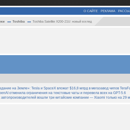
О САЙТЕ
РЕКЛАМА
РАССЫ
уки
Toshiba
Toshiba Satellite X200-21U: новый взгляд
дание на Земле»: Tesla и SpaceX вложат $16,8 млрд в мегазавод чипов TeraF
enAI отменила ограничения на текстовые чаты и перевела всех на GPT-5.6
 автопроизводителей вошли три китайские компании — Xiaomi только на 29 