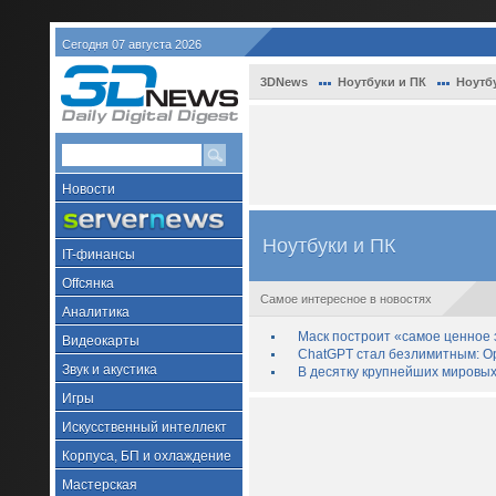
Сегодня 07 августа 2026
3DNews
Ноутбуки и ПК
Ноутб
Новости
Ноутбуки и ПК
IT-финансы
Offсянка
Самое интересное в новостях
Аналитика
Маск построит «самое ценное з
Видеокарты
ChatGPT стал безлимитным: Op
Звук и акустика
В десятку крупнейших мировых
Игры
Искусственный интеллект
Корпуса, БП и охлаждение
Мастерская