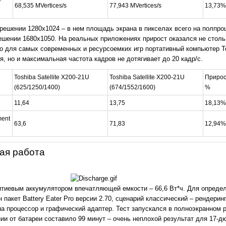
–
68,535 MVertices/s
77,943 MVertices/s
13,73%
решении 1280х1024 – в нем площадь экрана в пикселах всего на полпроц
ешении 1680x1050. На реальных приложениях прирост оказался не столь
о для самых современных и ресурсоемких игр портативный компьютер Tos
я, но и максимальная частота кадров не дотягивает до 20 кадр/с.
Toshiba Satellite X200-21U
Toshiba Satellite X200-21U
Прирос
ы
(625/1250/1400)
(674/1552/1600)
%
11,64
13,75
18,13%
ment
63,6
71,83
12,94%
ая работа
тиевым аккумулятором впечатляющей емкости – 66,6 Вт*ч. Для опреде
пакет Battery Eater Pro версии 2.70, сценарий классический – рендерин
а процессор и графический адаптер. Тест запускался в полноэкранном 
ии от батареи составило 99 минут – очень неплохой результат для 17-д