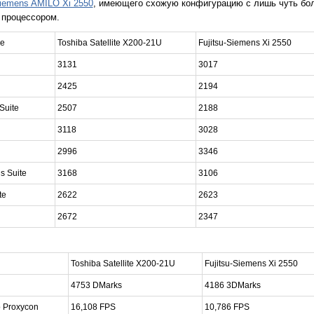
Siemens AMILO Xi 2550
, имеющего схожую конфигурацию с лишь чуть б
 процессором.
e
Toshiba Satellite X200-21U
Fujitsu-Siemens Xi 2550
3131
3017
2425
2194
Suite
2507
2188
3118
3028
2996
3346
s Suite
3168
3106
te
2622
2623
2672
2347
Toshiba Satellite X200-21U
Fujitsu-Siemens Xi 2550
4753 DMarks
4186 3DMarks
o Proxycon
16,108 FPS
10,786 FPS