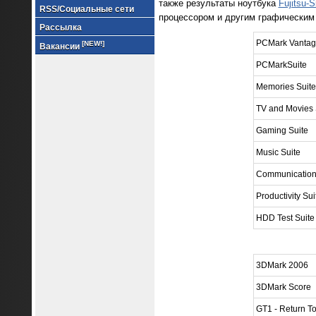
также результаты ноутбука
Fujitsu-
RSS/Социальные сети
процессором и другим графическим
Рассылка
PCMark Vantag
[NEW!]
Вакансии
PCMarkSuite
Memories Suite
TV and Movies 
Gaming Suite
Music Suite
Communication
Productivity Sui
HDD Test Suite
3DMark 2006
3DMark Score
GT1 - Return T