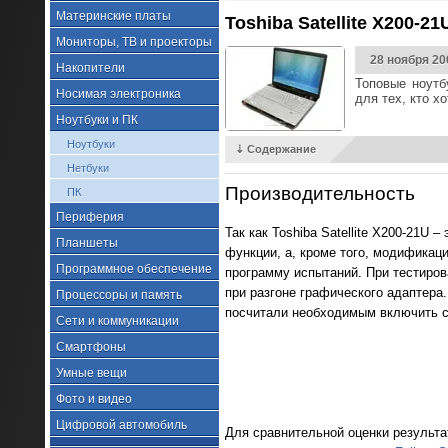
Материнские платы
Toshiba Satellite X200-2
Мониторы, ТВ и проекторы
28 ноября 20
Накопители
Топовые ноутб
Носимая электроника
для тех, кто 
Ноутбуки и ПК
Ноутбуки
⇣ Содержание
Нетбуки
Производительность
ПК
Периферия
Так как Toshiba Satellite X200-21U
Планшеты
функции, а, кроме того, модификац
Программное обеспечение
программу испытаний. При тестиро
при разгоне графического адаптера.
Процессоры и память
посчитали необходимым включить с
Сети и коммуникации
Смартфоны
Умные вещи
Фото и видео
Цифровой автомобиль
Для сравнительной оценки результат