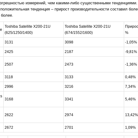
погрешностью измерений, чем какими-либо существенными тенденциями. 
 положительная тенденция – прирост производительности составил боле
 более.
Toshiba Satellite X200-21U
Toshiba Satellite X200-21U
Прирос
e
(625/1250/1400)
(674/1552/1600)
%
3131
3098
-1,05%
2425
2187
-9,81%
2507
2473
-1,36%
3118
3133
0,48%
2996
3216
7,34%
s
3168
3341
5,46%
2622
2974
13,42%
2672
2701
1,09%