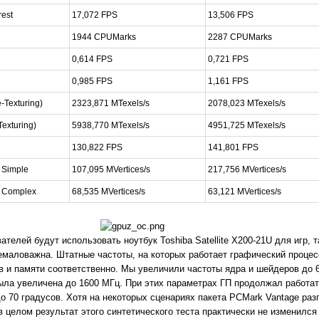
rest
17,072 FPS
13,506 FPS
1944 CPUMarks
2287 CPUMarks
0,614 FPS
0,721 FPS
0,985 FPS
1,161 FPS
e-Texturing)
2323,871 MTexels/s
2078,023 MTexels/s
-Texturing)
5938,770 MTexels/s
4951,725 MTexels/s
130,822 FPS
141,801 FPS
 Simple
107,095 MVertices/s
217,756 MVertices/s
- Complex
68,535 MVertices/s
63,121 MVertices/s
телей будут использовать ноутбук Toshiba Satellite X200-21U для игр, 
маловажна. Штатные частоты, на которых работает графический процес
в и памяти соответственно. Мы увеличили частоты ядра и шейдеров до 
была увеличена до 1600 МГц. При этих параметрах ГП продолжал работат
о 70 градусов. Хотя на некоторых сценариях пакета PCMark Vantage раз
 целом результат этого синтетического теста практически не изменился