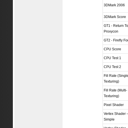
3DMark 2006
3DMark Score
GT1 - Return T
Proxycon
GT2 - Firefly Fo
CPU Score
CPU Test 1
CPU Test 2
Fill Rate (Singl
Texturing)
Fill Rate (Multi-
Texturing)
Pixel Shader
Vertex Shader 
Simple