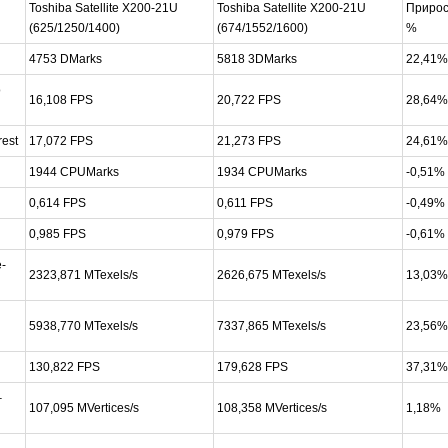
Toshiba Satellite X200-21U
Toshiba Satellite X200-21U
Прирос
(625/1250/1400)
(674/1552/1600)
%
4753 DMarks
5818 3DMarks
22,41%
o
16,108 FPS
20,722 FPS
28,64%
rest
17,072 FPS
21,273 FPS
24,61%
1944 CPUMarks
1934 CPUMarks
-0,51%
0,614 FPS
0,611 FPS
-0,49%
0,985 FPS
0,979 FPS
-0,61%
e-
2323,871 MTexels/s
2626,675 MTexels/s
13,03%
5938,770 MTexels/s
7337,865 MTexels/s
23,56%
130,822 FPS
179,628 FPS
37,31%
–
107,095 MVertices/s
108,358 MVertices/s
1,18%