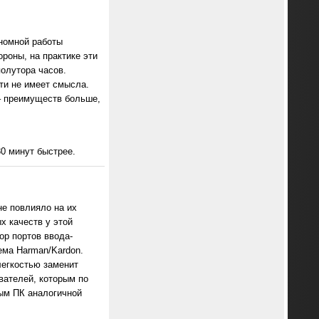
ономной работы
ороны, на практике эти
полутора часов.
сти не имеет смысла.
– преимуществ больше,
30 минут быстрее.
не повлияло на их
х качеств у этой
ор портов ввода-
ема Harman/Kardon.
легкостью заменит
вателей, которым по
ным ПК аналогичной