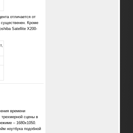
ента отличается от
 существенен. Кроме
hiba Satellite X200-
т,
ления времени
г трехмерной сцены в
режиме – 1680х1050.
юйм ноутбука подобной