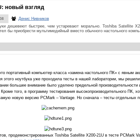
1U: новый взгляд
Денис Нивников
08
уки дешевеют быстрее, чем устаревают морально. Toshiba Satellite X
хотел бы приобрести мультимедийный вместо обычного настольного комп
 – это портативный компьютер класса «замена настольного ПК» с явным а
ия этого ноутбука уже проходила тесты в нашей лаборатории, мы решили
вании большее внимание было уделено предельной производительности 
 Кроме того, в программу тестирования высокопроизводительного ПК, хо
амую новую версию PCMark – Vantage. Но сначала – тесты отдельных п
ов, продемонстрированных Toshiba Satellite X200-21U в тесте PCMark V