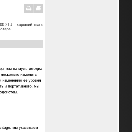
200-21U - хороший шанс
ьютера
кцентом на мультимедиа-
 несколько изменить
и изменению ее уровня
ть и портативного, мы
одсистем.
antage, мы указываем