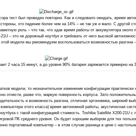
сора тест был проведен повторно. Как и следовало ожидать, время авт
 стороны, это падение более чем на 14% – не так уж и мало. С другой ст
аметную роль – что так, что эдак время работы от аккумулятора около 
00-21U – это не дорожный ноутбук и требовать от него высокой автономно
 этой модели мы рекомендуем воспользоваться возможностью разгона 
ает 2 часа 15 минут, а до уровня 90% батарея заряжается примерно на 
атков модели, то незначительное изменение конфигурации практически 
но отнести, разве что, маркую поверхность корпуса. Зато положительны
дительность и возможность разгона, отличная эргономика, широкий выб
 компьютера этого класса) время автономной работы, акустическая сист
оутбука с такой конфигурацией стоимость. Toshiba Satellite X200-21U с 
гровой ПК среднего уровня. Он будет хорошим выбором для тех пользо
нно портативный компьютер – в этом случае разница в цене с настоль