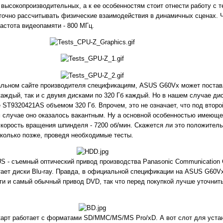
 высокопроизводительных, а к ее особенностям стоит отнести работу с 
очно рассчитывать физические взаимодействия в динамичных сценах. Ч
астота видеопамяти - 800 МГц.
льном сайте производителя спецификациям, ASUS G60Vx может поставл
аждый, так и с двумя дисками по 320 Гб каждый. Но в нашем случае дис
 ST9320421AS объемом 320 Гб. Впрочем, это не означает, что под второ
м случае оно оказалось вакантным. Ну а основной особенностью имеющег
скорость вращения шпинделя - 7200 об/мин. Скажется ли это положител
колько позже, проведя необходимые тесты.
S - съемный оптический привод производства Panasonic Communication C
итает диски Blu-ray. Правда, в официальной спецификации на ASUS G60Vx
и и самый обычный привод DVD, так что перед покупкой лучше уточнить
карт работает с форматами SD/MMC/MS/MS Pro/xD. А вот слот для уста