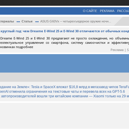
О САЙТЕ
РЕКЛАМА
РАССЫ
териалы
Статьи
ASUS G60Vx – четырехъядерное оружие ночн...
круглый год: чем Dreame E-Wind 25 и E-Wind 30 отличаются от обычных ко
Dreame E-Wind 25 и E-Wind 30 предлагают не просто охлаждение, но объемн
теллектуальное управление со смартфона, систему самоочистки и эффектив
 новинках подробнее
Реклама | 
дание на Земле»: Tesla и SpaceX вложат $16,8 млрд в мегазавод чипов TeraF
enAI отменила ограничения на текстовые чаты и перевела всех на GPT-5.6
 автопроизводителей вошли три китайские компании — Xiaomi только на 29 