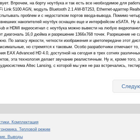
твует. Впрочем, на борту ноутбука и так есть все необходимое для рабо
Fi Link 5100 AGN, модуль Bluetooth 2.1 AW-BT253, Ethernet-адаптер Real
спытывать проблем и с недостатком портов ввода-вывода. Помимо четыр
 внешних накопителей ноутбук оснащен еще и интерфейсом eSATA. Ну 
-Sub и HDMI видеосигнал с ноутбука можно вывести на любую видеопан
 диагональ 16,0 дюйма и разрешение 1366х768 точек. Разрешение не с
жно. По запасу яркости, четкости изображения и цветопередаче этот ди
ксимальные, но стремятся к таковым. Особо разработчики отмечают то, 
ния EAX Advanced HD 4.0, доступной на сегодня в трех сотнях различны
тов, эта технология делает звучание реалистичным. Ну и, кроме того, 
удиосистема Altec Lansing, с которой мы уже не раз встречались, тести
Следую
истики. Комплектация
эргономика. Тепловой режим
ание. Выводы