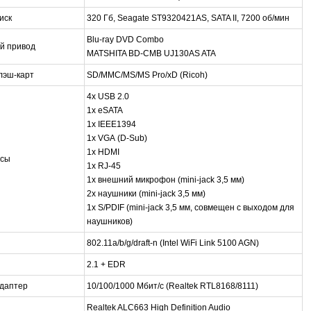
иск
320 Гб, Seagate ST9320421AS, SATA II, 7200 об/мин
Blu-ray DVD Combo
й привод
MATSHITA BD-CMB UJ130AS ATA
лэш-карт
SD/MMC/MS/MS Pro/xD (Ricoh)
4x USB 2.0
1x eSATA
1x IEEE1394
1x VGA (D-Sub)
1x HDMI
сы
1x RJ-45
1x внешний микрофон (mini-jack 3,5 мм)
2x наушники (mini-jack 3,5 мм)
1x S/PDIF (mini-jack 3,5 мм, совмещен с выходом для
наушников)
802.11a/b/g/draft-n (Intel WiFi Link 5100 AGN)
2.1 + EDR
даптер
10/100/1000 Мбит/с (Realtek RTL8168/8111)
Realtek ALC663 High Definition Audio