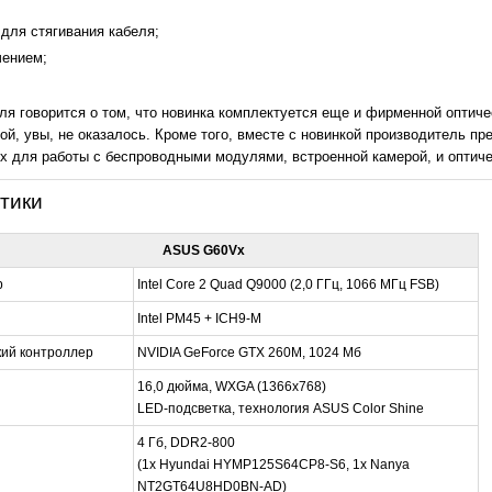
для стягивания кабеля;
чением;
я говорится о том, что новинка комплектуется еще и фирменной оптич
й, увы, не оказалось. Кроме того, вместе с новинкой производитель пр
 для работы с беспроводными модулями, встроенной камерой, и оптичес
тики
ASUS G60Vx
р
Intel Core 2 Quad Q9000 (2,0 ГГц, 1066 МГц FSB)
Intel PM45 + ICH9-M
ий контроллер
NVIDIA GeForce GTX 260M, 1024 Мб
16,0 дюйма, WXGA (1366x768)
LED-подсветка, технология ASUS Color Shine
4 Гб, DDR2-800
(1x Hyundai HYMP125S64CP8-S6, 1x Nanya
NT2GT64U8HD0BN-AD)