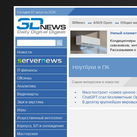
Сегодня 07 августа 2026
3DNews
ASUS Open
Общие ма
Умный климат 
Кондиционеры 
сквозняков, ин
Рассказываем о
Новости
Ноутбуки и ПК
IT-финансы
Offсянка
Самое интересное в новостях
Аналитика
Маск построит «самое ценное з
Видеокарты
ChatGPT стал безлимитным: Op
Звук и акустика
В десятку крупнейших мировых
Игры
Искусственный интеллект
Корпуса, БП и охлаждение
Мастерская