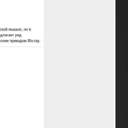
еской мышью, но в
едлагает ряд
ким приводом Blu-ray.