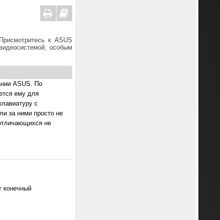
 Присмотритесь к ASUS
 видеосистемой, особым
ании ASUS. По
ется ему для
клавиатуру с
ли за ними просто не
 отличающихся не
т конечный