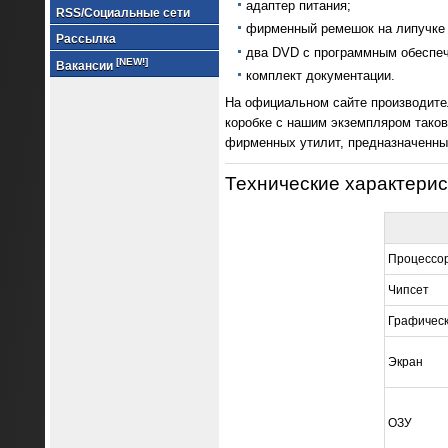
адаптер питания;
RSS/Социальные сети
фирменный ремешок на липучке 
Рассылка
два DVD с программным обеспе
[NEW!]
Вакансии
комплект документации.
На официальном сайте производител
коробке с нашим экземпляром таково
фирменных утилит, предназначенных
Технические характерис
Процессо
Чипсет
Графическ
Экран
ОЗУ