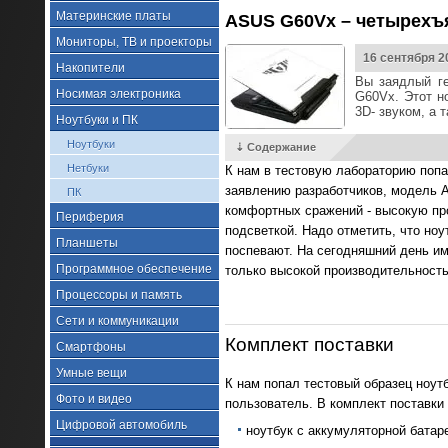
Материнские платы
ASUS G60Vx – четырехъ
Мониторы, ТВ и проекторы
16 сентября 2
Накопители
Вы заядлый ге
Носимая электроника
G60Vx. Этот н
3D- звуком, а 
Ноутбуки и ПК
Ноутбуки
⇣ Содержание
Нетбуки
К нам в тестовую лабораторию попа
заявлению разработчиков, модель A
ПК
комфортных сражений - высокую пр
Периферия
подсветкой. Надо отметить, что ноу
Планшеты
поспевают. На сегодняшний день и
Программное обеспечение
только высокой производительность
Процессоры и память
Сети и коммуникации
Комплект поставки
Смартфоны
Умные вещи
К нам попал тестовый образец ноутб
Фото и видео
пользователь. В комплект поставк
Цифровой автомобиль
ноутбук с аккумуляторной батар