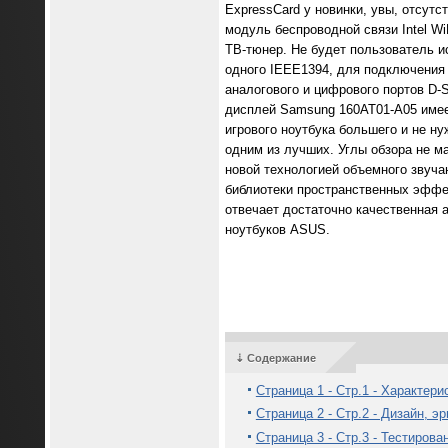
ExpressCard у новинки, увы, отсутс
модуль беспроводной связи Intel Wi
ТВ-тюнер. Не будет пользователь и
одного IEEE1394, для подключения
аналогового и цифрового портов D
дисплей Samsung 160AT01-A05 имеет
игрового ноутбука большего и не ну
одним из лучших. Углы обзора не ма
новой технологией объемного звуча
библиотеки пространственных эффек
отвечает достаточно качественная а
ноутбуков ASUS.
⇣ Содержание
Страница 1 - Стр.1 - Характер
Страница 2 - Стр.2 - Дизайн, 
Страница 3 - Стр.3 - Тестиров