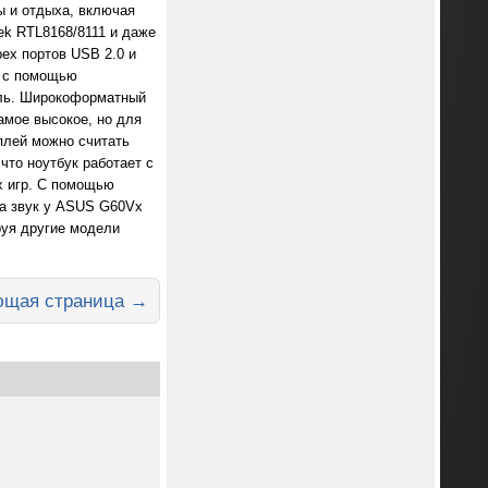
ты и отдыха, включая
tek RTL8168/8111 и даже
ех портов USB 2.0 и
а с помощью
ель. Широкоформатный
амое высокое, но для
сплей можно считать
что ноутбук работает с
х игр. С помощью
за звук у ASUS G60Vx
руя другие модели
щая страница →