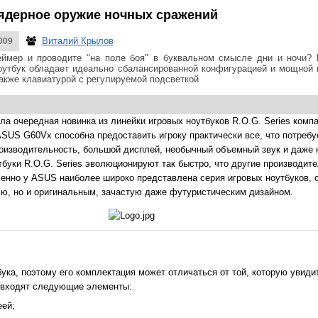
ядерное оружие ночных сражений
Виталий Крылов
009
ймер и проводите "на поле боя" в буквальном смысле дни и ночи?
оутбук обладает идеально сбалансированной конфигурацией и мощной
также клавиатурой с регулируемой подсветкой
ла очередная новинка из линейки игровых ноутбуков R.O.G. Series комп
SUS G60Vx способна предоставить игроку практически все, что потребу
оизводительность, большой дисплей, необычный объемный звук и даже 
тбуки R.O.G. Series эволюционируют так быстро, что другие производите
менно у ASUS наиболее широко представлена серия игровых ноутбуков,
ю, но и оригинальным, зачастую даже футуристическим дизайном.
ука, поэтому его комплектация может отличаться от той, которую увиди
и входят следующие элементы:
еей;