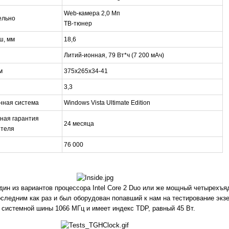
Web-камера 2,0 Мп
ельно
ТВ-тюнер
ш, мм
18,6
Литий-ионная, 79 Вт*ч (7 200 мАч)
м
375x265x34-41
3,3
нная система
Windows Vista Ultimate Edition
ная гарантия
24 месяца
ителя
76 000
ин из вариантов процессора Intel Core 2 Duo или же мощный четырехъяд
Последним как раз и был оборудован попавший к нам на тестирование э
й системной шины 1066 МГц и имеет индекс TDP, равный 45 Вт.