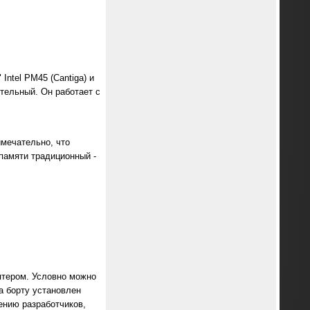
Intel PM45 (Cantiga) и
ительный. Он работает с
имечательно, что
памяти традиционный -
птером. Условно можно
а борту установлен
ению разработчиков,