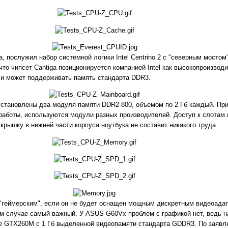
 послужил набор системной логики Intel Centrino 2 с "северным мостом" 
то чипсет Cantiga позиционируется компанией Intel как высокопроизвод
 и может поддерживать память стандарта DDR3.
 установлены два модуля памяти DDR2-800, объемом по 2 Гб каждый. Пр
аботы, используются модули разных производителей. Доступ к слотам 
крышку в нижней части корпуса ноутбука не составит никакого труда.
 "геймерским", если он не будет оснащен мощным дискретным видеоада
ном случае самый важный. У ASUS G60Vx проблем с графикой нет, ведь н
e GTX260M c 1 Гб выделенной видеопамяти стандарта GDDR3. По заявл