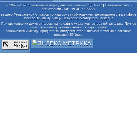
© 1997—2026 Электронное периодическое издание "3ДНьюс" | Свидетельство о
регистрации СМИ Эл ФС 77-22224
выдано Федеральной Службой по надзору за соблюдением законодательства в сфере
массовых коммуникаций и охране культурного наследия
При цитировании документа ссылка на сайт с указанием автора обязательна. Полное
заимствование документа является нарушением
российского и международного законодательства и возможно только с согласия
редакции 3DNews.