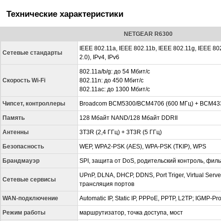
Технические характеристики
NETGEAR R6300
IEEE 802.11a, IEEE 802.11b, IEEE 802.11g, IEEE 802
Сетевые стандарты
2.0), IPv4, IPv6
802.11a/b/g: до 54 Мбит/с
Скорость Wi-Fi
802.11n: до 450 Мбит/с
802.11ac: до 1300 Мбит/с
Чипсет, контроллеры
Broadcom BCM5300/BCM4706 (600 МГц) + BCM43
Память
128 Мбайт NAND/128 Мбайт DDRII
Антенны
3T3R (2,4 ГГц) + 3T3R (5 ГГц)
Безопасность
WEP, WPA2-PSK (AES), WPA-PSK (TKIP), WPS
Брандмауэр
SPI, защита от DoS, родительский контроль, фил
UPnP, DLNA, DHCP, DDNS, Port Triger, Virtual Serv
Сетевые сервисы
трансляция портов
WAN-подключение
Automatic IP, Static IP, PPPoE, PPTP, L2TP; IGMP-Pr
Режим работы
маршрутизатор, точка доступа, мост