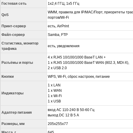
Гостевая сеть
1x2,4 ГГЦ, 1x5 ГГц
WMM, правила для IP/MAC/Порт, приоритеты тра
QoS
портов/Wi-Fi
Принт-сервер
есть, AirPrint
Файл-сервер
Samba, FTP
Статистика, монитор
есть, уведомления
трафика
4 x RJ45 10/100/1000 BaseT LAN +
Разъёмы и порты
1 x RJ45 10/100/1000 BaseT WAN (802.3, MDI-X),
2 x USB 2.0
Кнопки
WPS, Wi-Fi, сброс настроек, питание
1 x LAN
1 x WAN
Индикаторы
1 x Wi-Fi
1 x USB
вход AC 110-240 В 50-60 Гц
Адаптер питания
выход DC 12 В 5 A
Размеры, мм
205x255x77
Масса, г
645