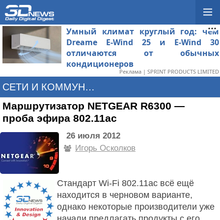
Умный климат круглый год: чем
Dreame E-Wind 25 и E-Wind 30
отличаются от обычных
кондиционеров
Реклама | SPRINT PRODUCTS LIMITED
СЕТИ И КОММУНИКАЦИИ
Маршрутизатор NETGEAR R6300 —
проба эфира 802.11ac
26 июля 2012
Игорь Осколков
Стандарт Wi-Fi 802.11ac всё ещё
находится в черновом варианте,
однако некоторые производители уже
начали предлагать продукты с его