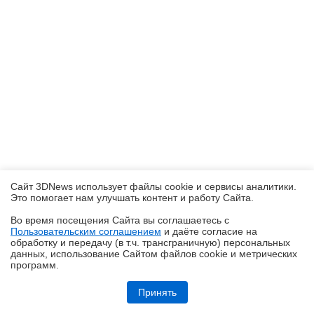
Сайт 3DNews использует файлы cookie и сервисы аналитики.
Это помогает нам улучшать контент и работу Cайта.
Во время посещения Cайта вы соглашаетесь с
Пользовательским соглашением
и даёте согласие на
✖
обработку и передачу (в т.ч. трансграничную) персональных
данных, использование Cайтом файлов cookie и метрических
программ.
Обзор HONOR MagicPad 4: самый изящный планшет
Принять