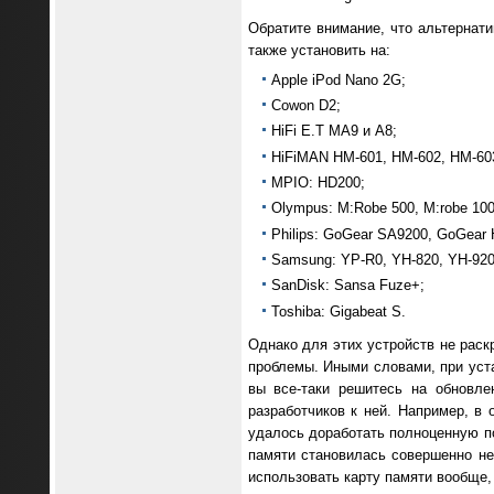
Обратите внимание, что альтернат
также установить на:
Apple iPod Nano 2G;
Cowon D2;
HiFi E.T MA9 и A8;
HiFiMAN HM-601, HM-602, HM-60
MPIO: HD200;
Olympus: M:Robe 500, M:robe 100
Philips: GoGear SA9200, GoGear
Samsung: YP-R0, YH-820, YH-920
SanDisk: Sansa Fuze+;
Toshiba: Gigabeat S.
Однако для этих устройств не раск
проблемы. Иными словами, при уста
вы все-таки решитесь на обновле
разработчиков к ней. Например, в
удалось доработать полноценную по
памяти становилась совершенно не
использовать карту памяти вообще,