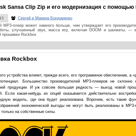
sk Sansa Clip Zip и его модернизация с помощью
Сергей и Марина Бондаренко
13
 MP3-плеер может намного больше, чем утверждает его производите
аботы, улучшенный звук, масса игр, включая DOOM и шахматы, — 
й прошивки Rockbox
вка Rockbox
ого устройства влияет, прежде всего, его программное обеспечение, а 
потенциал. Большинство производителей MP3-плееров не склонно 
воей продукции. И уж совсем большая редкость — выход новой про
. Если какая-нибудь из опций оказывается действительно востребо
едную модель, где она будет реализована. Впрочем, есть такие фун
оображений экономической выгоды не могут быть реализованы в MP3-п
 только на собственные силы.