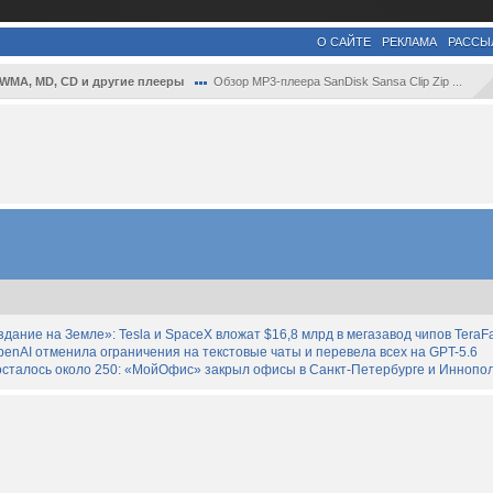
О САЙТЕ
РЕКЛАМА
РАССЫ
 WMA, MD, CD и другие плееры
Обзор MP3-плеера SanDisk Sansa Clip Zip ...
дание на Земле»: Tesla и SpaceX вложат $16,8 млрд в мегазавод чипов TeraF
enAI отменила ограничения на текстовые чаты и перевела всех на GPT-5.6
осталось около 250: «МойОфис» закрыл офисы в Санкт-Петербурге и Иннопо