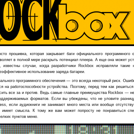
сто прошивка, которая закрывает баги официального программного о
зволяет в полной мере раскрыть потенциал плеера. А еще она может ус
р, известны случаи, когда разработчики Rockbox исправляли такие
 неэффективное использование заряда батареи.
ального программного обеспечения — это всегда некоторый риск. Ошибк
ся на работоспособности устройства. Поэтому, перед тем как решитьс
сить все за и против. Ведь самые главные преимущества Rockbox — не
поддерживаемых форматов. Если вы убеждены, что не уловите разниц
ess, если аудиокниги не занимают много места или вообще отсутств
е имеет смысла. К тому же вам может попросту не понравиться сп
елких пунктов меню.