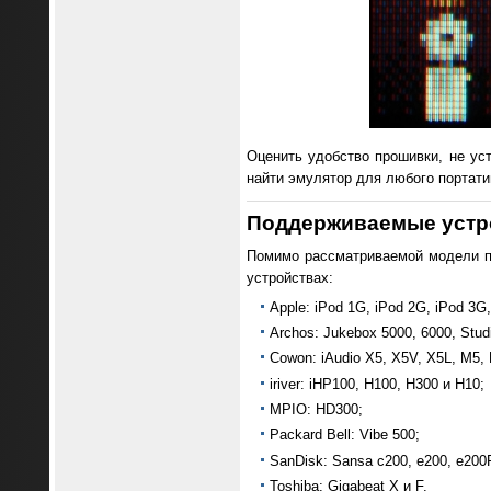
Оценить удобство прошивки, не у
найти эмулятор для любого портати
Поддерживаемые устр
Помимо рассматриваемой модели п
устройствах:
Apple: iPod 1G, iPod 2G, iPod 3G,
Archos: Jukebox 5000, 6000, Stud
Cowon: iAudio X5, X5V, X5L, M5,
iriver: iHP100, H100, H300 и H10;
MPIO: HD300;
Packard Bell: Vibe 500;
SanDisk: Sansa c200, e200, e200R,
Toshiba: Gigabeat X и F.