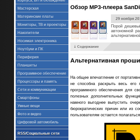
Корпуса, БП и охлаждение
Обзор MP3-плеера SanDi
Мастерская
Материнские платы
29 ноября 20
Мониторы, ТВ и проекторы
Порой дешевый
автономной р
Накопители
альтернативно
Носимая электроника
⇣ Содержание
Ноутбуки и ПК
Периферия
Альтернативная проши
Планшеты
Программное обеспечение
На общее впечатление от портативн
Процессоры и память
не способна раскрыть весь его 
Сети и коммуникации
программного обеспечения для с
полезных дополнительных функций
Смартфоны
намного выгоднее выпустить очер
Умные вещи
бюрократических причин или из с
Фото и видео
пользователям остается полагаться
Цифровой автомобиль
RSS/Социальные сети