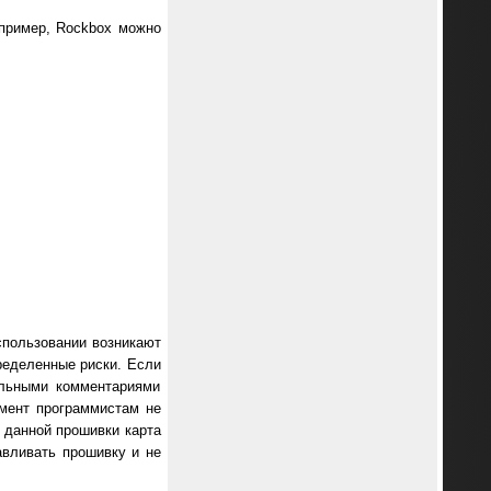
апример, Rockbox можно
спользовании возникают
пределенные риски. Если
альными комментариями
омент программистам не
 данной прошивки карта
авливать прошивку и не