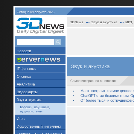
Сегодня 09 августа 2026
3DNews
Звук и акустика
MP3,
Новости
Звук и акустика
IT-финансы
Offсянка
Самое интересное в новостях
Аналитика
Маск построит «самое ценное з
Видеокарты
ChatGPT стал безлимитным: Op
Звук и акустика
От более тысячи сотрудников 
Колонки, наушники,
аудиосистемы
Игры
Искусственный интеллект