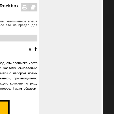
 Rockbox
ль. Увеличенное время
все это не предел для
#
⇡
«родная» прошивка часто
к частому обновлению
шивки с набором новых
ванной, производителю
кции, которые по ряду
леере. Таким образом,