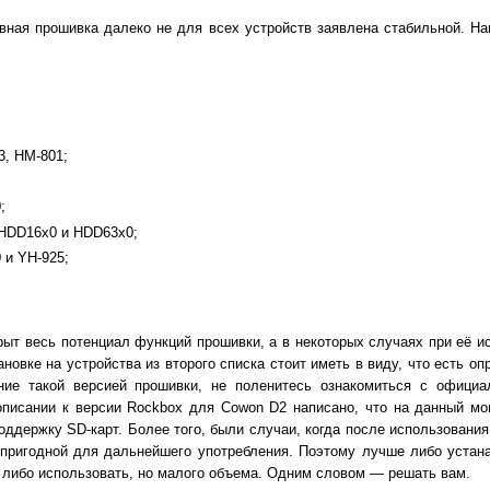
ивная прошивка далеко не для всех устройств заявлена стабильной. Н
3, HM-801;
;
 HDD16x0 и HDD63x0;
 и YH-925;
рыт весь потенциал функций прошивки, а в некоторых случаях при её и
новке на устройства из второго списка стоит иметь в виду, что есть о
ние такой версией прошивки, не поленитесь ознакомиться с офици
 описании к версии Rockbox для Cowon D2 написано, что на данный м
ддержку SD-карт. Более того, были случаи, когда после использования
пригодной для дальнейшего употребления. Поэтому лучше либо устан
 либо использовать, но малого объема. Одним словом — решать вам.