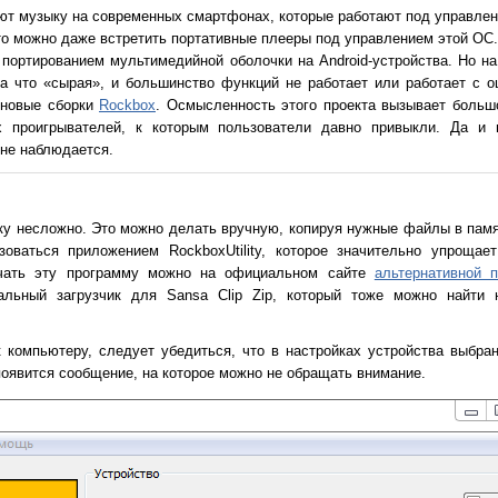
т музыку на современных смартфонах, которые работают под управлени
о можно даже встретить портативные плееры под управлением этой ОС.
 портированием мультимедийной оболочки на Android-устройства. Но н
а что «сырая», и большинство функций не работает или работает с 
 новые сборки
Rockbox
. Осмысленность этого проекта вызывает больш
х проигрывателей, к которым пользователи давно привыкли. Да и
не наблюдается.
ку несложно. Это можно делать вручную, копируя нужные файлы в памя
ваться приложением RockboxUtility, которое значительно упрощает
ачать эту программу можно на официальном сайте
альтернативной 
альный загрузчик для Sansa Clip Zip, который тоже можно найти
 компьютеру, следует убедиться, что в настройках устройства выбр
оявится сообщение, на которое можно не обращать внимание.