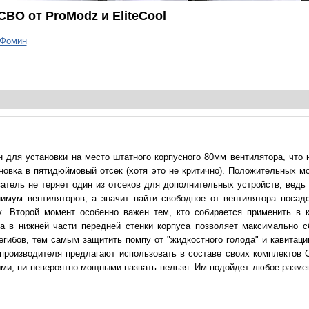
ВО от ProModz и EliteCool
 Фомин
ен для установки на место штатного корпусного 80мм вентилятора, что
новка в пятидюймовый отсек (хотя это не критично). Положительных м
атель не теряет один из отсеков для дополнительных устройств, ведь
имум вентиляторов, а значит найти свободное от вентилятора посадо
. Второй момент особенно важен тем, кто собирается применить в 
а в нижней части передней стенки корпуса позволяет максимально сб
егибов, тем самым защитить помпу от "жидкостного голода" и кавитаци
 производителя предлагают использовать в составе своих комплектов
ными, ни невероятно мощными назвать нельзя. Им подойдет любое разм