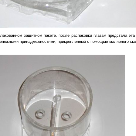
апакованном защитном пакете, после распаковки глазам предстала эта
крепежными принадлежностями, прикрепленный с помощью малярного ско