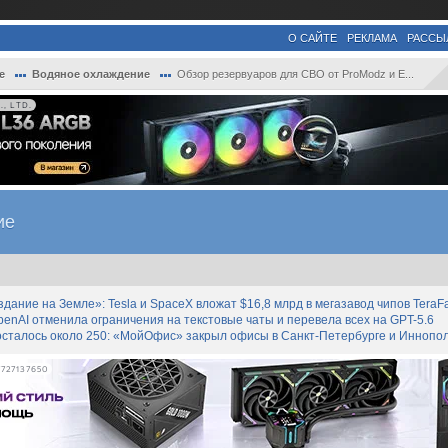
О САЙТЕ
РЕКЛАМА
РАССЫ
е
Водяное охлаждение
Обзор резервуаров для СВО от ProModz и E...
, LTD.
ие
дание на Земле»: Tesla и SpaceX вложат $16,8 млрд в мегазавод чипов TeraF
enAI отменила ограничения на текстовые чаты и перевела всех на GPT-5.6
осталось около 250: «МойОфис» закрыл офисы в Санкт-Петербурге и Иннопо
727137650