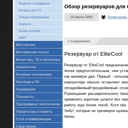
Водяное охлаждение
Обзор резервуаров для С
Кулеры для ГП
Александр
19 июля 2005
Общая информация
Корпуса
Блоки питания
ИБП
⇣ Содержание
Мастерская
Материнские платы
Резервуар от EliteCool
Мониторы, ТВ и проекторы
Резервуар от EliteCool предназнач
Накопители
более предпочтительным, чем уста
Носимая электроника
как минимум два. Первый - пользов
компьютере обычно оставляют мин
Ноутбуки и ПК
пятидюймовый/трехдюймовый отсек
Периферия
Размещение расширительного бачк
Планшеты
применить короткие шланги без пер
Программное обеспечение
работу еще более тихой. Хотя оба
Seltz!, которые ни чрезмерно шум
Процессоры и память
бачка.
Сети и коммуникации
Смартфоны