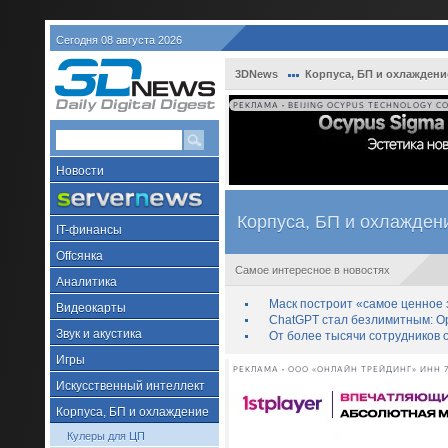
Сегодня 08 августа 2026
3DNews
Корпуса, БП и охлаждени
РЕКЛАМА • BEIJING OCYPUS TECHNOLOGY CO.
Новости
Корпуса, БП и охлажден
IT-финансы
Offсянка
Самое интересное в новостях
Аналитика
Маск построит «самое ценное з
Видеокарты
ChatGPT стал безлимитным: Op
Звук и акустика
От более тысячи сотрудников 
Игры
РЕКЛАМА • ООО «ОНЛАЙН ТРЕЙДИНГ» ИНН 7
Искусственный интеллект
Корпуса, БП и охлаждение
Кулеры для ЦП