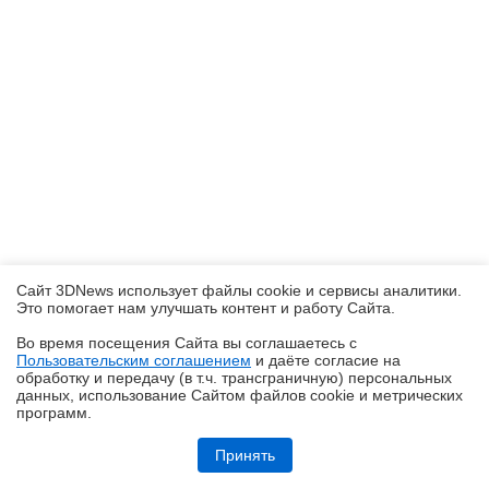
Сайт 3DNews использует файлы cookie и сервисы аналитики.
Это помогает нам улучшать контент и работу Cайта.
Во время посещения Cайта вы соглашаетесь с
Пользовательским соглашением
и даёте согласие на
✖
обработку и передачу (в т.ч. трансграничную) персональных
данных, использование Cайтом файлов cookie и метрических
программ.
Обзор планшета HUAWEI MatePad Pro Max: на все деньги
Принять