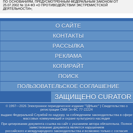
ПО ОСНОВАНИЯМ, ПРЕДУСМОТРЕННЫМ ФЕДЕРАЛЬНЫМ ЗАКОНОМ ОТ
25.07.2002 № 114-ФЗ «О ПРОТИВОДЕЙСТВИИ ЭКСТРЕМИСТСКОЙ
ДЕЯТЕЛЬНОСТИ»;
О САЙТЕ
КОНТАКТЫ
РАССЫЛКА
РЕКЛАМА
КОПИРАЙТ
ПОИСК
ПОЛЬЗОВАТЕЛЬСКОЕ СОГЛАШЕНИЕ
ЗАЩИЩЕНО CURATOR
© 1997—2026 Электронное периодическое издание "3ДНьюс" | Свидетельство о
регистрации СМИ Эл ФС 77-22224
выдано Федеральной Службой по надзору за соблюдением законодательства в сфере
массовых коммуникаций и охране культурного наследия
При цитировании документа ссылка на сайт с указанием автора обязательна. Полное
заимствование документа является нарушением
российского и международного законодательства и возможно только с согласия