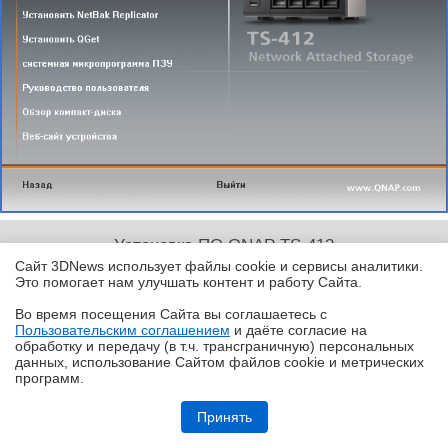
Установка ПО QNAP TS-412
Сайт 3DNews использует файлы cookie и сервисы аналитики.
Это помогает нам улучшать контент и работу Cайта.
Так, в новом ПО появился ряд дополнительных
Во время посещения Cайта вы соглашаетесь с
функций, касающихся безопасности. Дисковое
Пользовательским соглашением
и даёте согласие на
✖
пространство сетевого накопителя теперь проверяет
обработку и передачу (в т.ч. трансграничную) персональных
данных, использование Cайтом файлов cookie и метрических
встроенный антивирус, который может изолировать
программ.
или удалять заражённые файлы по вашему
Обзор планшета HUAWEI MatePad Pro Max: на все деньги
Принять
усмотрению. Для любого интерфейса NAS отныне
можно запретить использование тех или иных