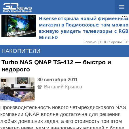
Hisense открыла новый фирменный
магазин в Подмосковье: там можно
вживую увидеть телевизоры с RGB
MiniLED
Реклама | ООО "Горенье БТ"
НАКОПИТЕЛИ
Turbo NAS QNAP TS-412 — быстро и
недорого
30 сентября 2011
Виталий Крылов
Производительность нового четырёхдискового NAS
компании QNAP вполне достаточна для решения
любых домашних задач, а его стоимость при этом
заметно ниже, чем у аналогичных моделей с более