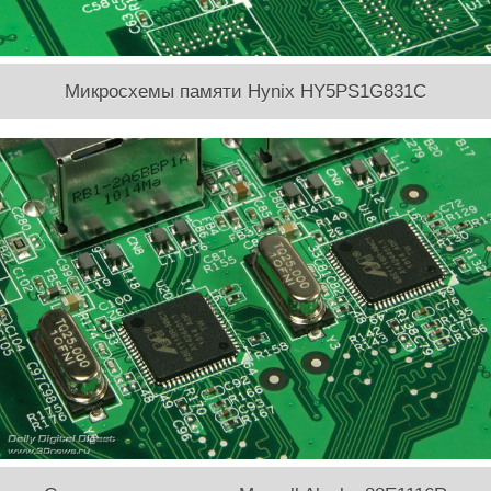
Микросхемы памяти Hynix HY5PS1G831C