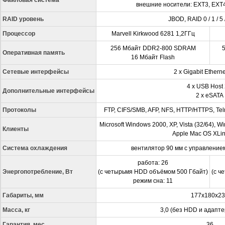
внешние носители: EXT3, EXT4
RAID уровень
JBOD, RAID 0 / 1 / 5 
Процессор
Marvell Kirkwood 6281 1,2ГГц
256 Мбайт DDR2-800 SDRAM
Оперативная память
16 Мбайт Flash
Сетевые интерфейсы
2 х Gigabit Ethern
4 x USB Host 
Дополнительные интерфейсы
2 х eSATA
Протоколы
FTP, CIFS/SMB, AFP, NFS, HTTP/HTTPS, Teln
Microsoft Windows 2000, XP, Vista (32/64), W
Клиенты
Apple Mac OS XLin
Система охлаждения
вентилятор 90 мм с управление
работа: 26
Энергопотребление, Вт
(с четырьмя HDD объёмом 500 Гбайт)
(с ч
режим сна: 11
Габариты, мм
177х180х2
Масса, кг
3,0 (без HDD и адапт
Гарантия, мес.
36