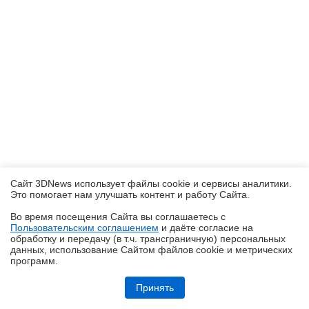
Сайт 3DNews использует файлы cookie и сервисы аналитики.
Это помогает нам улучшать контент и работу Cайта.
Во время посещения Cайта вы соглашаетесь с
Пользовательским соглашением
и даёте согласие на
✖
обработку и передачу (в т.ч. трансграничную) персональных
данных, использование Cайтом файлов cookie и метрических
программ.
Обзор HONOR MagicPad 4: самый изящный планшет
Принять