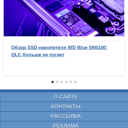
Обзор SSD-накопителя WD Blue SN5100:
QLC больше не пугает
О САЙТЕ
КОНТАКТЫ
РАССЫЛКА
РЕКЛАМА