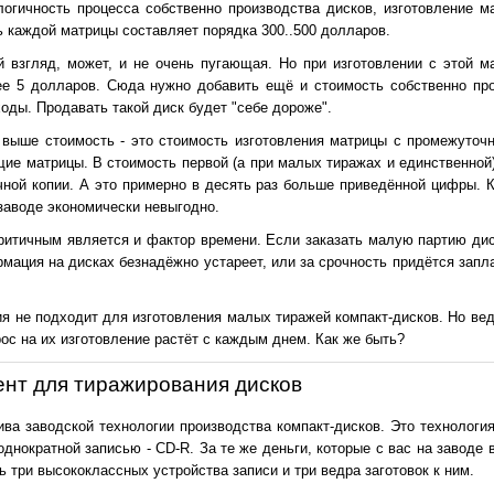
логичность процесса собственно производства дисков, изготовление м
 каждой матрицы составляет порядка 300..500 долларов.
 взгляд, может, и не очень пугающая. Но при изготовлении с этой м
е 5 долларов. Сюда нужно добавить ещё и стоимость собственно про
оды. Продавать такой диск будет "себе дороже".
 выше стоимость - это стоимость изготовления матрицы с промежуточн
ие матрицы. В стоимость первой (а при малых тиражах и единственной
ной копии. А это примерно в десять раз больше приведённой цифры. К
заводе экономически невыгодно.
ритичным является и фактор времени. Если заказать малую партию диск
мация на дисках безнадёжно устареет, или за срочность придётся запл
ия не подходит для изготовления малых тиражей компакт-дисков. Но ве
ос на их изготовление растёт с каждым днем. Как же быть?
ент для тиражирования дисков
ва заводской технологии производства компакт-дисков. Это технология
однократной записью - CD-R. За те же деньги, которые с вас на заводе 
 три высококлассных устройства записи и три ведра заготовок к ним.