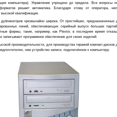
ющее компьютера). Управление упрощено до предела. Все вопросы п
орматов решает автоматика. Благодаря этому от оператора, непо
я высокой квалификации.
 дубликаторов чрезвычайно широка. От простейших, предназначенных 
изированных линий, обеспечивающих серийный выпуск больших партий
стные фирмы, такие, например, как Plextor, в последнее время отка
но записывают программное обеспечение для своих изделий.
высокой производительности, для производства тиражей компакт-дисков
предпочтителен, чем устройство записи, подключённое к компьютеру.