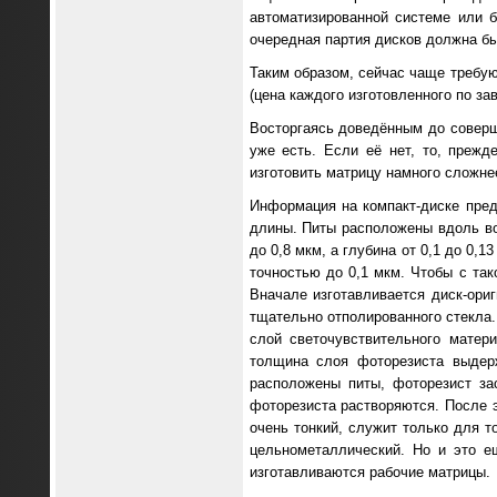
автоматизированной системе или 
очередная партия дисков должна бы
Таким образом, сейчас чаще требую
(цена каждого изготовленного по зав
Восторгаясь доведённым до соверш
уже есть. Если её нет, то, прежд
изготовить матрицу намного сложне
Информация на компакт-диске пред
длины. Питы расположены вдоль во
до 0,8 мкм, а глубина от 0,1 до 0
точностью до 0,1 мкм. Чтобы с та
Вначале изготавливается диск-ори
тщательно отполированного стекла.
слой светочувствительного матер
толщина слоя фоторезиста выдерж
расположены питы, фоторезист за
фоторезиста растворяются. После 
очень тонкий, служит только для т
цельнометаллический. Но и это е
изготавливаются рабочие матрицы.