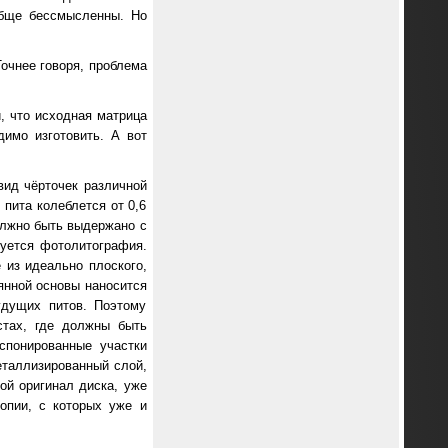
обще бессмысленны. Но
очнее говоря, проблема
, что исходная матрица
димо изготовить. А вот
вид чёрточек различной
пита колеблется от 0,6
должно быть выдержано с
зуется фотолитография.
 из идеально плоского,
лянной основы наносится
удущих питов. Поэтому
стах, где должны быть
спонированные участки
еталлизированный слой,
ой оригинал диска, уже
опии, с которых уже и