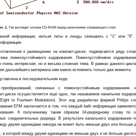
с. 1.
Так выглядит основа CD-ROM перед нанесением отражающего слоя
анной информации, нельзя питы и ленды связывать с "1" или "0"
информации.
готовленная к размещению на компакт-диске, подвергается ряду слож
ема помехоустойчивого кодирования. Помехоустойчивое кодировани
то очень интересная, но и весьма сложная тема. В рамках данного цикл
ния дальнейшего материала нам важно вспомнить только два момента.
дставлена в последовательном коде.
преобразований, связанных с помехоустойчивым кодированием, н
т-диске осуществляется ещё одно, так называемое канальное кодиров
ight to Fourteen Modulation). Этот код разработан фирмой Philips с
рования EFM заключается в том, что каждый байт информации заменяет
зования. К полученному таким образом 14-разрядному слову по о
мых соединительных разряда. В результате канального кодирования п
жду двумя единицами никогда не может быть меньше двух или больше д
, в которой между двумя единицами не меньше двух и не больше десяти