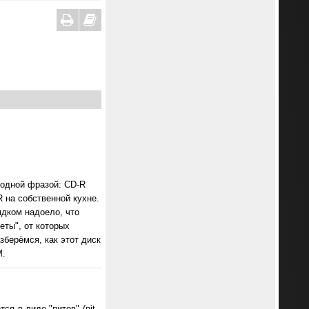
 одной фразой: CD-R
 на собственной кухне.
ядком надоело, что
еты", от которых
зберёмся, как этот диск
M.
я в виде "питов" (pit -