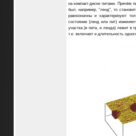
на компакт-диске питами. Причём п
был, например, "ленд", то станови
равнозначны и характеризуют то
состояние (ленд или пит) изменяе
участка (и пита, и ленда) лежит в 
т.е. включает и длительность одного 