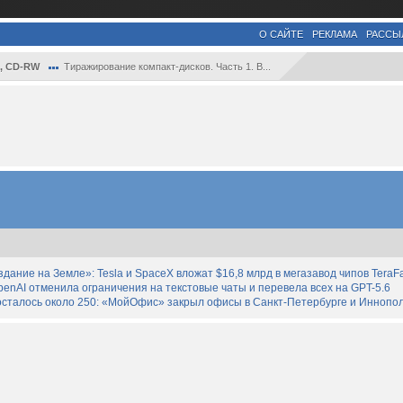
О САЙТЕ
РЕКЛАМА
РАССЫ
, CD-RW
Тиражирование компакт-дисков. Часть 1. В...
дание на Земле»: Tesla и SpaceX вложат $16,8 млрд в мегазавод чипов TeraF
enAI отменила ограничения на текстовые чаты и перевела всех на GPT-5.6
осталось около 250: «МойОфис» закрыл офисы в Санкт-Петербурге и Иннопо