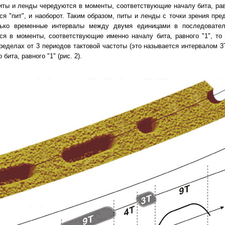
иты и ленды чередуются в моменты, соответствующие началу бита, равн
тся "пит", и наоборот. Таким образом, питы и ленды с точки зрения п
лько временные интервалы между двумя единицами в последовател
тся в моменты, соответствующие именно началу бита, равного "1", то
пределах от 3 периодов тактовой частоты (это называется интервалом 3Т
бита, равного "1" (рис. 2).