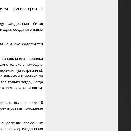
ется компаратором в
ду следования битов
рмации, соединительные
ии на диске содержится
та очень малы - порядка
 можно только с помощью
жения (автотрекинга).
 с данными и именно за
ся только тогда, когда
рхность диска, и какая-
твовать больше, чем 10
рректировать положение
е выделение временных
еле период следования