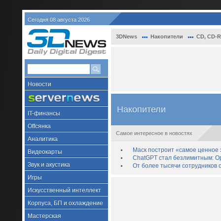
Сегодня 08 августа 2026
3DNews
Накопители
СD, CD-R
Новости
Накопители
IT-финансы
Offсянка
Самое интересное в новостях
Аналитика
Маск построит «самое ценное з
Видеокарты
ChatGPT стал безлимитным: Op
Звук и акустика
От более тысячи сотрудников 
Игры
Искусственный интеллект
Корпуса, БП и охлаждение
Мастерская