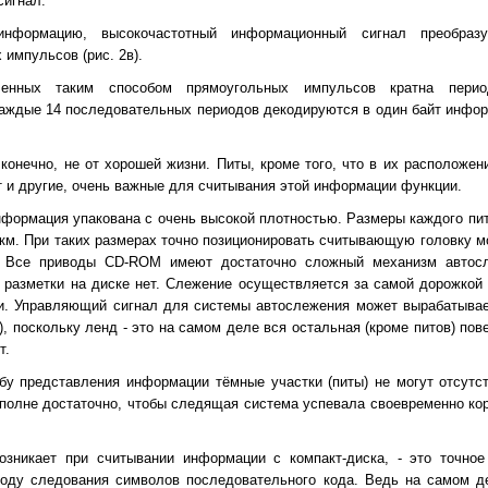
игнал.
формацию, высокочастотный информационный сигнал преобразу
импульсов (рис. 2в).
ченных таким способом прямоугольных импульсов кратна перио
 Каждые 14 последовательных периодов декодируются в один байт инфо
конечно, не от хорошей жизни. Питы, кроме того, что в их расположен
 и другие, очень важные для считывания этой информации функции.
информация упакована с очень высокой плотностью. Размеры каждого пи
6 мкм. При таких размерах точно позиционировать считывающую головку
. Все приводы CD-ROM имеют достаточно сложный механизм автосле
 разметки на диске нет. Слежение осуществляется за самой дорожкой
. Управляющий сигнал для системы автослежения может вырабатывает
, поскольку ленд - это на самом деле вся остальная (кроме питов) пове
т.
у представления информации тёмные участки (питы) не могут отсутс
вполне достаточно, чтобы следящая система успевала своевременно ко
возникает при считывании информации с компакт-диска, - это точно
иоду следования символов последовательного кода. Ведь на самом д