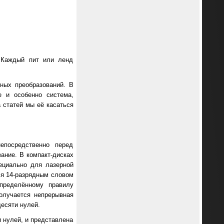
. Каждый пит или ленд
ных преобразований. В
е и особенно система,
а статей мы её касаться
епосредственно перед
ание. В компакт-дисках
пециально для лазерной
ся 14-разрядным словом
пределённому правилу
олучается непрерывная
есяти нулей.
 нулей, и представлена