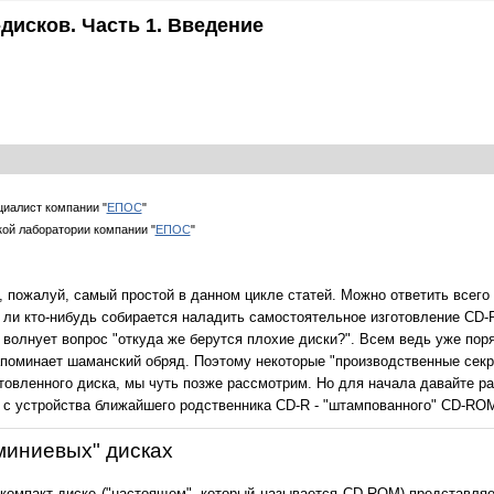
дисков. Часть 1. Введение
ециалист компании "
ЕПОС
"
ой лаборатории компании "
ЕПОС
"
, пожалуй, самый простой в данном цикле статей. Можно ответить всего
 ли кто-нибудь собирается наладить самостоятельное изготовление CD-R
волнует вопрос "откуда же берутся плохие диски?". Всем ведь уже пор
апоминает шаманский обряд. Поэтому некоторые "производственные секр
товленного диска, мы чуть позже рассмотрим. Но для начала давайте ра
, с устройства ближайшего родственника CD-R - "штампованного" CD-RO
миниевых" дисках
компакт-диске ("настоящем", который называется CD-ROM) представляетс