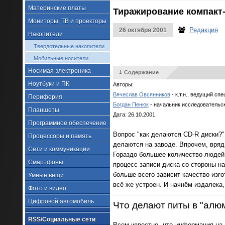
Материнские платы
Тиражирование компакт-
Мониторы, ТВ и проекторы
Редакция
26 октября 2001
Накопители
Твердотельные накопители
Мобильные носители
Носимая электроника
⇣ Содержание
Ноутбуки и ПК
Авторы:
Вячеслав Овсянников
- к.т.н., ведущий сп
Периферия
Богдан Пенюк
- начальник исследовательск
Планшеты
Дата: 26.10.2001
Программное обеспечение
Вопрос "как делаются CD-R диски?"
Процессоры и память
делаются на заводе. Впрочем, вряд
Сети и коммуникации
Гораздо большее количество людей 
Смартфоны
процесс записи диска со стороны н
больше всего зависит качество изго
Умные вещи
всё же устроен. И начнём издалека
Фото и видео
Цифровой автомобиль
Что делают питы в "алю
RSS/Социальные сети
Всем известно, что информация на 