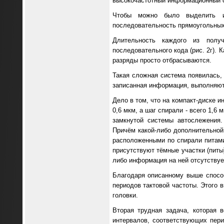
высокочастотный информационный с
Чтобы можно было выделить ин
последовательность прямоугольных 
Длительность каждого из полу
последовательного кода (рис. 2г).
разряды просто отбрасываются.
Такая сложная система появилась, 
записанная информация, выполняют
Дело в том, что на компакт-диске 
0,6 мкм, а шаг спирали - всего 1,
замкнутой системы автослежения
Причём какой-либо дополнительной
расположенными по спирали питами
присутствуют тёмные участки (питы)
либо информация на ней отсутствуе
Благодаря описанному выше способ
периодов тактовой частоты. Этого 
головки.
Вторая трудная задача, которая 
интервалов, соответствующих пер