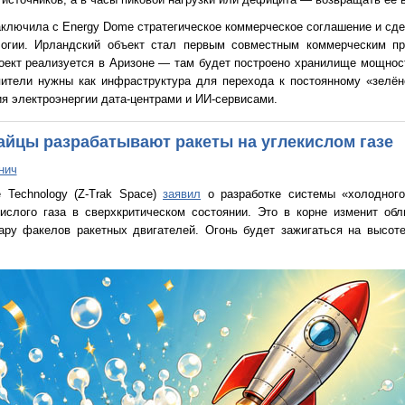
аключила с Energy Dome стратегическое коммерческое соглашение и сд
логии. Ирландский объект стал первым совместным коммерческим пр
роект реализуется в Аризоне — там будет построено хранилище мощно
пители нужны как инфраструктура для перехода к постоянному «зелё
ия электроэнергии дата-центрами и ИИ-сервисами.
тайцы разрабатывают ракеты на углекислом газе
нич
e Technology (Z-Trak Space)
заявил
о разработке системы «холодного
ислого газа в сверхкритическом состоянии. Это в корне изменит об
ару факелов ракетных двигателей. Огонь будет зажигаться на высоте