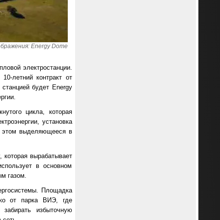
бражения: Energy Dome
пловой электростанции.
10-летний контракт от
ь станцией будет Energy
ргии.
нутого цикла, которая
ктроэнергии, установка
ри этом выделяющееся в
у, которая вырабатывает
использует в основном
м газом.
нергосистемы. Площадка
ко от парка ВИЭ, где
 забирать избыточную
 сеть.