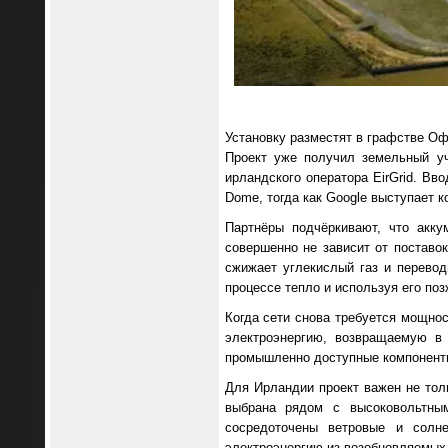
Установку разместят в графстве Оф
Проект уже получил земельный уч
ирландского оператора EirGrid. Вв
Dome, тогда как Google выступает 
Партнёры подчёркивают, что акку
совершенно не зависит от поставок
сжижает углекислый газ и перевод
процессе тепло и используя его поз
Когда сети снова требуется мощнос
электроэнергию, возвращаемую в 
промышленно доступные компоненты 
Для Ирландии проект важен не толь
выбрана рядом с высоковольтны
сосредоточены ветровые и солн
электроэнергию из возобновляемых 