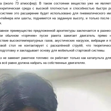
Па (около 73 атмосфер). В таком состоянии вещество уже не являе
рхкритическая среда с высокой плотностью и способностью быстро р
 системе это расширение будет использовано для пневматического им
нтейнера или шахты, поднимется на заданную высоту, и только после 
и.
лавное преимущество предложенной архитектуры заключается в разнес
ри обычном «горячем» пуске ракета зажигает двигатель прямо 
твие высокотемпературных газов, акустических нагрузок, вибрации и п
вой стол не контактирует с раскалённой струёй, что теоретичес
подготовку и закладывает основу для мобильной стартовой системы.
з не заменит ракетное топливо: он работает только как катапульта дл
а всё равно должна набрать на собственных двигателях.