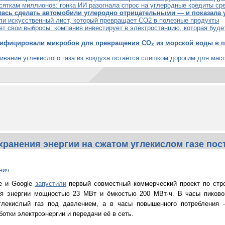
сяткам миллионов: гонка ИИ разогнала спрос на углеродные кредиты ср
лась сделать автомобили углеродно отрицательными — и показала 
ли искусственный лист, который превращает CO2 в полезные продукты
ет свои выбросы: компания инвестирует в электростанцию, которая буде
ифицировали микробов для превращения CO₂ из морской воды в пл
ивание углекислого газа из воздуха остаётся слишком дорогим для мас
хранения энергии на сжатом углекислом газе пос
нич
e и Google
запустили
первый совместный коммерческий проект по стро
я энергии мощностью 23 МВт и ёмкостью 200 МВт·ч. В часы пиково
углекислый газ под давлением, а в часы повышенного потребления
отки электроэнергии и передачи её в сеть.