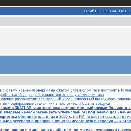
О САЙТЕ
РЕКЛАМА
РАССЫ
е систему хранения энергии на сжатом углекислом газе построят в Ирла
робка: китайцы разрабатывают ракеты на углекислом газе
 учёные разработали электронный «нос», способный вынюхивать опасны
атили одноразовые стаканчики в поглотители CO2 из воздуха
 комета 3I/ATLAS заинтриговала астрономов выбросами большого к
 впервые начали закачивать углекислый газ под землю для «вечно
ергетика обгонит уголь и газ в 2030-х, но ИИ не даст отказаться от 
ёные преуспели в превращении углекислого газа в керосин — к это
тили первое в мире пиво с добытым прямо из окружающего воздух