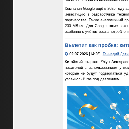
Компания Google ещё в 2025 году з
инвестицию в разработчика техно
партнёрства. Также аналогичный п
200 МВт·ч. Для Google такие нако
особенно с учётом роста потреблен
Вылетит как пробка: ки
02.07.2026
[14:26],
Геннадий Дети
Китайский стартап Zhiyu Aerospac
носителей с использованием углек
которые не будут подвергаться уд
углекислый газ под давлением.