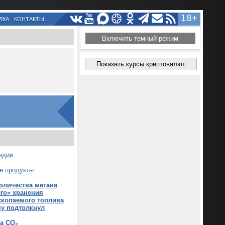
18+
ЛКА
КОНТАКТЫ
Включить темный режим
Показать курсы криптовалют
ндии
е продукты
оличества метана
го» хранения
ископаемого топлива
му подтолкнул
а CO₂