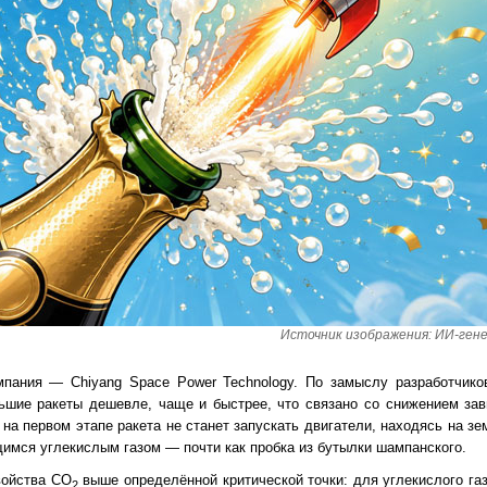
Источник изображения: ИИ-ген
мпания — Chiyang Space Power Technology. По замыслу разработчико
ьшие ракеты дешевле, чаще и быстрее, что связано со снижением зав
на первом этапе ракета не станет запускать двигатели, находясь на з
имся углекислым газом — почти как пробка из бутылки шампанского.
войства CO
выше определённой критической точки: для углекислого газ
2