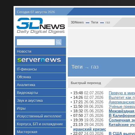
Сегодня 07 августа 2026
3DNews
Теги
газ
Новости
Теги
→ газ
IT-финансы
Offсянка
Быстрый переход
Аналитика
Видеокарты
15:48
02.07.2026
Первую в мир
14:26
02.07.2026
Вылетит как п
Звук и акустика
17:21
26.06.2026
Американские
11:50
09.06.2026
Учёные превр
Игры
18:32
05.06.2026
Межзвёздная
07:50
27.05.2026
В Калифорнии
Искусственный интеллект
19:39
19.05.2026
Солнечная эн
Корпуса, БП и охлаждение
21:19
29.04.2026
Китайские уч
иранский кризис
Мастерская
22:07
24.03.2026
В США выпус