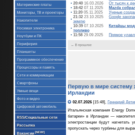
20:40
16.03.2026
От тысяч к де
Материнские платы
18:42
07.11.2025
Mazda собра
11:20
05.11.2025
Ученые созда
Мониторы, ТВ и проекторы
21:32
23.10.2025
Google закопа
Накопители
землю
10:39
07.10.2025
Китайцы мод
Носимая электроника
топливо
11:58
29.09.2025
Прямое улавл
Ноутбуки и ПК
Периферия
← В прошлое
Планшеты
Программное обеспечение
Процессоры и память
Сети и коммуникации
Смартфоны
Первую в мире систему 
Умные вещи
Ирландии
Фото и видео
02.07.2026
[15:48],
Геннадий Дети
Цифровой автомобиль
Итальянская компания Energy Dom
батареи» в Ирландии — накопител
RSS/Социальные сети
электростанции будут нагнетать 
Рассылка
пропускать через турбины для выраб
[NEW!]
Вакансии