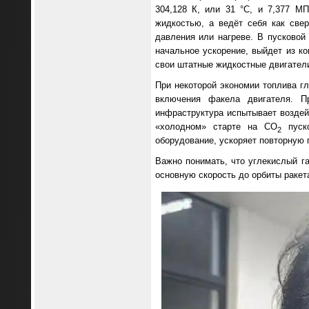
304,128 К, или 31 °C, и 7,377 М
жидкостью, а ведёт себя как све
давления или нагреве. В пусковой
начальное ускорение, выйдет из ко
свои штатные жидкостные двигател
При некоторой экономии топлива г
включения факела двигателя. П
инфраструктура испытывает воздейс
«холодном» старте на CO
пуско
2
оборудование, ускоряет повторную 
Важно понимать, что углекислый га
основную скорость до орбиты ракет