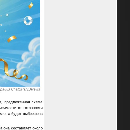
ерация ChatGPT/3DNews
в, предложенная схема
исимости от готовности
емле, а будет выброшена
а она составляет около