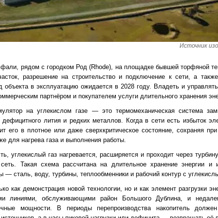
Источник изо
фали, рядом с городком Род (Rhode), на площадке бывшей торфяной те
асток, разрешение на строительство и подключение к сети, а также 
од объекта в эксплуатацию ожидается в 2028 году. Владеть и управлят
коммерческим партнёром и покупателем услуги длительного хранения эне
мулятор на углекислом газе — это термомеханическая система замк
 дефицитного лития и редких металлов. Когда в сети есть избыток эле
ит его в плотное или даже сверхкритическое состояние, сохраняя п
же для нагрева газа и выполнения работы.
ть, углекислый газ нагревается, расширяется и проходит через турбин
сеть. Такая схема рассчитана на длительное хранение энергии и 
— сталь, воду, турбины, теплообменники и рабочий контур с углекислы
ко как демонстрация новой технологии, но и как элемент разгрузки э
ми линиями, обслуживающими район Большого Дублина, и недале
ечные мощности. В периоды перепроизводства накопитель должен
источников, а в часы пиковой нагрузки или дефицита — возвращать её в