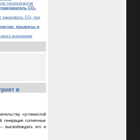
еди техногигантов
улавливатель CO₂
т закачивать CO₂ под
астик, продукты и
сового внедрения
троят в
ительству «углекислой
й генерации солнечные
 — высвобождать его и