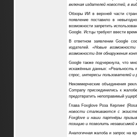
включая издателей новостей, в ви
Обзоры ИИ в верхней части стран
появление поставило в невыгодн
возможности запретить использован
Google. Истцы требуют ввести врем
В ответном заявлении Google со
издателей.
«Новые возможности
возможности для обнаружения кон
Google также подчеркнула, что мн
искажённых данных:
«Реальность т
спрос, интересы пользователей и 
Некоммерческие объединения рекла
Company присоединились к жалобе I
предотвратить непоправимый ущерб
Глава Foxglove Роза Керлинг (Ros
новости сталкиваются с экзисте
Foxglove и наши партнёры призы
позицию и позволить независимой 
Аналогичная жалоба и запрос на вр