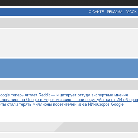
О САЙТЕ
РЕКЛАМА
РАССЫ
oogle теперь читает Reddit — и цитирует оттуда экспертные мнения
аловались на Google в Еврокомиссию — они несут убытки от ИИ-обзоров
йты стали терять миллионы посетителей из-за ИИ-обзоров Google