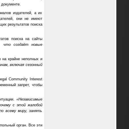
в документе.
иалов издателей, а их
дателей, они не имеют
щих результатов поиска
татов поиска на сайты
, что создаёт новые
ы на крайне неполных и
нам, включая сезонный
gal Community Interest
ременный запрет, чтобы
ситуации.
«Независимые
очему с этой жалобой
по всему миру, занять
польный орган. Все эти