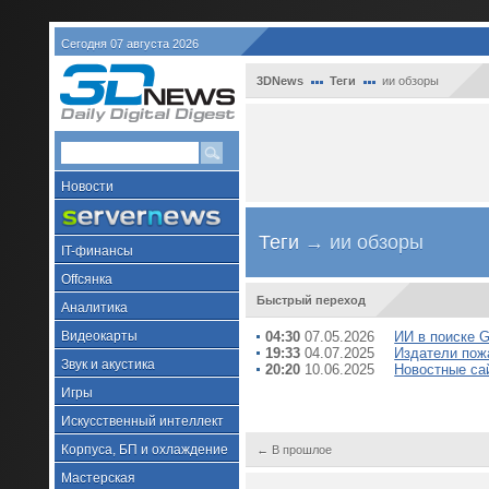
Сегодня 07 августа 2026
3DNews
Теги
ии обзоры
Новости
Теги
→ ии обзоры
IT-финансы
Offсянка
Быстрый переход
Аналитика
Видеокарты
04:30
07.05.2026
ИИ в поиске G
19:33
04.07.2025
Издатели пож
Звук и акустика
20:20
10.06.2025
Новостные са
Игры
Искусственный интеллект
Корпуса, БП и охлаждение
← В прошлое
Мастерская