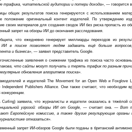
де трафика, читательской аудитории и потери дохода»
, — говорится 
ицы общих результатов поиска генерируются с использованием матер
ое положение оригинальный контент издателей. По утверждению из
ие своих материалов для создания сводок ИИ без риска пропасть из об
енный запрет на обзоры ИИ до окончания расследования.
общила, что ежедневно генерирует миллиарды переходов из резуль
 ИИ в поиске позволяют людям задавать ещё больше вопросов
тента и бизнеса»
, — заявил представитель Google.
огочисленные заявления о снижении трафика из поиска часто основан
акова, что сайты могут получать и терять трафик по разным причи
регулярные обновления алгоритмов поиска»
.
модателей и издателей The Movement for an Open Web и Foxglove Le
ndependent Publishers Alliance. Они также считают, что необходим в
 конкуренции.
a Curling) заявила, что журналисты и издатели оказались в тяжёлой 
нциальной угрозой: обзоры ИИ от Google,
— считает она. —
Вот п
вают Европейскую комиссию, а также другие регулирующие органы 
журналистике отказаться».
еменный запрет ИИ-обзоров Google были поданы в британский антимоно