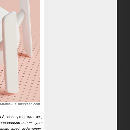
бражения: unsplash.com
 Alliance утверждается,
неправильно использует
льный вред издателям,