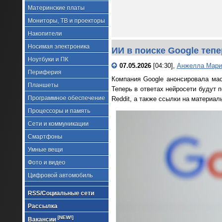
Материнские платы
Мониторы, ТВ и проекторы
Накопители
Носимая электроника
ИИ в поиске Google тепе
Ноутбуки и ПК
07.05.2026
[04:30],
Анжелла Мари
Периферия
Компания Google анонсировала мас
Планшеты
Теперь в ответах нейросети будут 
Программное обеспечение
Reddit, а также ссылки на материа
Процессоры и память
Сети и коммуникации
Смартфоны
Умные вещи
Фото и видео
Цифровой автомобиль
RSS/Социальные сети
Рассылка
[NEW!]
Вакансии