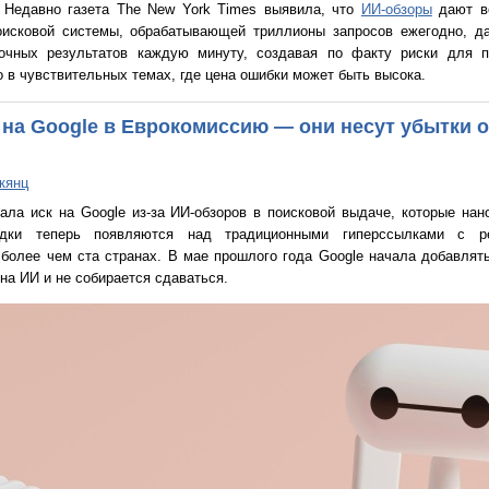
 Недавно газета The New York Times выявила, что
ИИ-обзоры
дают ве
оисковой системы, обрабатывающей триллионы запросов ежегодно, д
точных результатов каждую минуту, создавая по факту риски для 
в чувствительных темах, где цена ошибки может быть высока.
на Google в Еврокомиссию — они несут убытки о
кянц
ала иск на Google из-за ИИ-обзоров в поисковой выдаче, которые на
дки теперь появляются над традиционными гиперссылками с ре
более чем ста странах. В мае прошлого года Google начала добавлять
а ИИ и не собирается сдаваться.