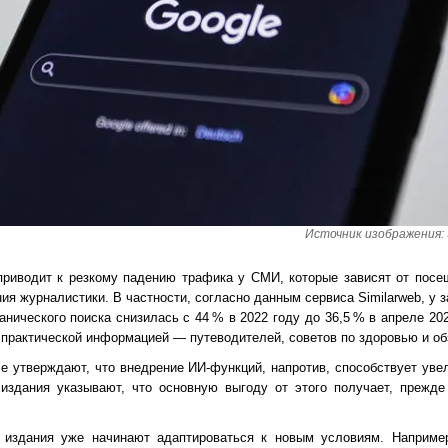
Источник изображения: S
 приводит к резкому падению трафика у СМИ, которые зависят от посе
я журналистики. В частности, согласно данным сервиса Similarweb, у 
анического поиска снизилась с 44 % в 2022 году до 36,5 % в апреле 20
практической информацией — путеводителей, советов по здоровью и об
e утверждают, что внедрение ИИ-функций, напротив, способствует ув
издания указывают, что основную выгоду от этого получает, прежде
 издания уже начинают адаптироваться к новым условиям. Наприме