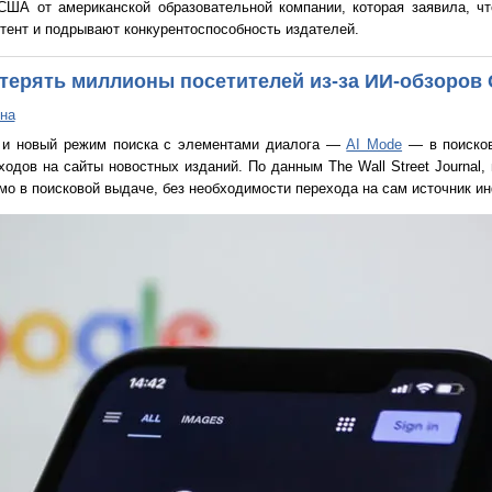
США от американской образовательной компании, которая заявила, чт
тент и подрывают конкурентоспособность издателей.
терять миллионы посетителей из-за ИИ-обзоров 
на
s) и новый режим поиска с элементами диалога —
AI Mode
— в поисков
одов на сайты новостных изданий. По данным The Wall Street Journal,
ямо в поисковой выдаче, без необходимости перехода на сам источник и