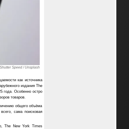
hutter Speed / Unsplash
щаемости как источника
зарубежного издания The
25 года. Особенно остро
зоров товаров.
еличению общего объёма
 всего, сама поисковая
р, The New York Times