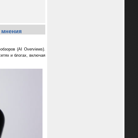
е мнения
бзоров (AI Overviews).
етях и блогах, включая