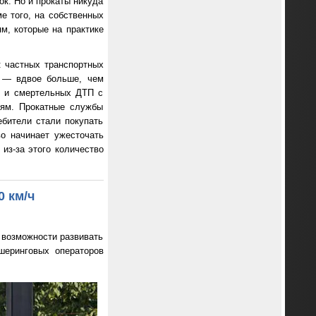
ок. Но и прокаты никуда
е того, на собственных
м, которые на практике
: частных транспортных
н — вдвое больше, чем
о и смертельных ДТП с
тям. Прокатные службы
ебители стали покупать
во начинает ужесточать
из-за этого количество
 км/ч
 возможности развивать
шеринговых операторов