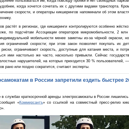
удобнее пользоваться им, когда повсюду пробки и нет свободных парков
добнее, когда хочется сочетать их с другими видами транспорта. Кром
ничение скорости, и операторы кикшерингов напоминали об этом властя
ехнику.
в растёт в регионах, где кикшеринги контролируются особенно жёстко
уже, по подсчётам Ассоциации операторов микромобильности, 2 мл
 индивидуальной мобильности менее заметны из-за чёрной окраски, н
вия ограничений скорости; при этом закон позволяет покупать их де
риски, ограничивают скорость, доступные для катания места, и потр
ься ими настолько же часто, насколько привыкли. Сейчас государст
злостных нарушителей, на которых приходится 30 % пользователей, — 
в рано или поздно сократится, считают эксперты.
самокатам в России запретили ездить быстрее 20
е в службах краткосрочной аренды электросамокаты в России лишились
 сообщил «
Коммерсантъ
» со ссылкой на совместный пресс-релиз кик
o».