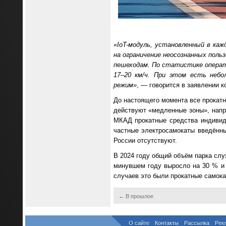
«IoT-модуль, установленный в ка
на ограничение неосознанных пол
пешеходам. По статистике операт
17–20 км/ч. При этом есть небо
режим»
, — говорится в заявлении к
До настоящего момента все прокатн
действуют «медленные зоны», напри
МКАД прокатные средства индивиду
частные электросамокаты введённы
России отсутствуют.
В 2024 году общий объём парка служ
минувшем году выросло на 30 % и 
случаев это были прокатные самока
← В прошлое
О сайте
Контакты
Рассылка
Рек