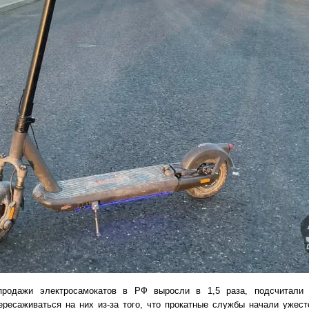
родажи электросамокатов в РФ выросли в 1,5 раза, подсчитали 
ересаживаться на них из-за того, что прокатные службы начали ужест