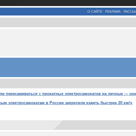
О САЙТЕ
РЕКЛАМА
РАССЫ
ли пересаживаться с прокатных электросамокатов на личные — они
ым электросамокатам в России запретили ездить быстрее 20 км/ч