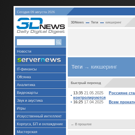
Сегодня 09 августа 2026
3DNews
Теги
кикшеринг
Новости
Теги
→ кикшеринг
IT-финансы
Offсянка
Быстрый переход
Аналитика
Видеокарты
13:35
21.05.2025
Россияне ста
контролируются
Звук и акустика
16:25
17.04.2025
Всем прокатн
Игры
Искусственный интеллект
Корпуса, БП и охлаждение
← В прошлое
Мастерская