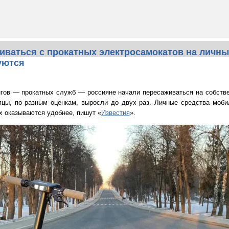
иваться с прокатных электросамокатов на личн
уются
нгов — прокатных служб — россияне начали пересаживаться на собств
цы, по разным оценкам, выросли до двух раз. Личные средства моби
х оказываются удобнее, пишут «
Известия
».