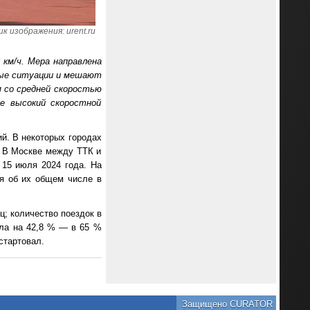
к изображения: urent.ru
км/ч. Мера направлена
ные ситуации и мешают
 со средней скоростью
е высокий скоростной
ий. В некоторых городах
. В Москве между ТТК и
 15 июля 2024 года. На
ия об их общем числе в
ц; количество поездок в
сла на 42,8 % — в 65 %
стартовал.
Защищено CURATOR