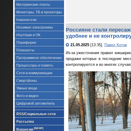
Материнские платы
Мониторы, ТВ и проекторы
Накопители
Носимая электроника
Россияне стали пересаж
Ноутбуки и ПК
удобнее и не контролир
Периферия
21.05.2025
[13:35],
Павел Котов
Планшеты
Из-за ужесточения правил кикшери
Программное обеспечение
продажи которых в последние меся
контролируются и во многих случая
Процессоры и память
Сети и коммуникации
Смартфоны
Умные вещи
Фото и видео
Цифровой автомобиль
RSS/Социальные сети
Рассылка
[NEW!]
Вакансии