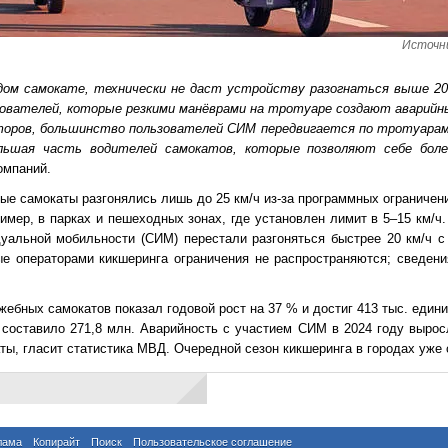
Источни
ждом самокате, технически не даст устройству разогнаться выше 20 
ьзователей, которые резкими манёврами на тротуаре создают аварий
оров, большинство пользователей СИМ передвигается по тротуарам
льшая часть водителей самокатов, которые позволяют себе боле
омпаний.
ые самокаты разгонялись лишь до 25 км/ч из-за программных ограничен
мер, в парках и пешеходных зонах, где установлен лимит в 5–15 км/ч
альной мобильности (СИМ) перестали разгоняться быстрее 20 км/ч с
е операторами кикшеринга ограничения не распространяются; сведен
ебных самокатов показал годовой рост на 37 % и достиг 413 тыс. едини
составило 271,8 млн. Аварийность с участием СИМ в 2024 году выро
ты, гласит статистика МВД. Очередной сезон кикшеринга в городах уже 
лама
Копирайт
Поиск
Пользовательское соглашение