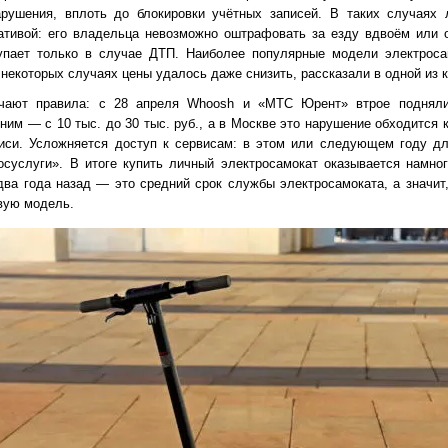
рушения, вплоть до блокировки учётных записей. В таких случаях 
ативой: его владельца невозможно оштрафовать за езду вдвоём или 
упает только в случае ДТП. Наиболее популярные модели электроса
 некоторых случаях цены удалось даже снизить, рассказали в одной из 
очают правила: с 28 апреля Whoosh и «МТС Юрент» втрое поднял
им — с 10 тыс. до 30 тыс. руб., а в Москве это нарушение обходится 
писи. Усложняется доступ к сервисам: в этом или следующем году д
осуслуги». В итоге купить личный электросамокат оказывается намно
два года назад — это средний срок службы электросамоката, а значит
вую модель.