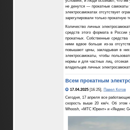
условиях, и люди осознают, что им 
не денутся — прокатные самокаты у
электросамокатах отсутствует огра
зарегулировали только прокатную т
Количество личных электросамокато
средств этого формата в России 
прокатных. Собственные средства
ними вдвое больше из-за отсутст
повышают цены, закладывая в них 
электросамокаты, чтобы пользоват
нормы и для частных лиц, отсекая 
владельцев личных электросамокато
Всем прокатным электро
17.04.2025
[16:25],
Павел Котов
Сегодня, 17 апреля все работающи
скорость выше 20 км/ч. Об этом
Whoosh, «МТС Юрент» и «Яндекс G