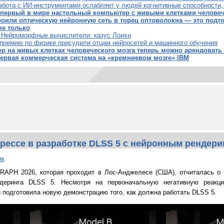
абота с ИИ-инструментами ослабляет у людей когнитивные способности
 первый в мире настольный компьютер с живыми клетками человеч
оили оптическую нейронную сеть в торец оптоволокна — это подто
не только
: Нейроморфные вычислители: казус Лоихи
премию по физике присудили отцам нейросетей и машинного обучения
 на живых клетках человеческого мозга теперь можно арендовать 
первая коммерческая система на «кремниевом мозге» IBM
огрессе в разработке DLSS 5 с нейронным рендер
як
RAPH 2026, которая проходит в Лос-Анджелесе (США), отчиталась о 
ндеринга DLSS 5. Несмотря на первоначальную негативную реакци
 подготовила новую демонстрацию того, как должна работать DLSS 5.