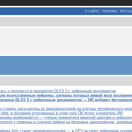
О САЙТЕ
РЕКЛАМА
РАССЫ
лась о прогрессе в разработке DLSS 5 с нейронным рендерингом
али искусственные нейроны, сигналы которых живой мозг восприня
сировала DLSS 5 с нейронным рендерингом — ИИ добавит фотореали
 строить дата-центры из биокомпьютеров на клетках человеческого моз
Intel: в половине отгруженных в этом году ПК будет ускоритель ИИ
троника приближается — учёные превратили мицелий шиитаке в нейронн
отрели у природы и создали нейрон на белковых нанопроводах, впервы
афика Arm станет производительнее — в GPU встроят нейронные ускор