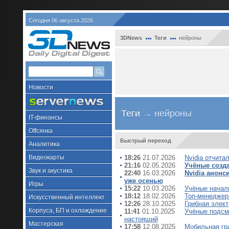
Сегодня 06 августа 2026
3DNews
Теги
нейроны
Новости
Теги
→ нейроны
IT-финансы
Offсянка
Быстрый переход
Аналитика
Видеокарты
18:26
21.07.2026
Nvidia отчита
21:16
02.05.2026
Учёные созд
Звук и акустика
22:40
16.03.2026
Nvidia анон
уже осенью
Игры
15:22
10.03.2026
Учёные начали
18:12
18.02.2026
Топ-менеджер 
Искусственный интеллект
12:26
28.10.2025
Грибная элек
Корпуса, БП и охлаждение
11:41
01.10.2025
Учёные подсм
настоящий
Мастерская
17:58
12.08.2025
Мобильная гр