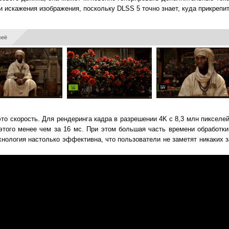
 искажения изображения, поскольку DLSS 5 точно знает, куда прикрепит
неё
о скорость. Для рендеринга кадра в разрешении 4K с 8,3 млн пикселей
 этого менее чем за 16 мс. При этом большая часть времени обработки
хнология настолько эффективна, что пользователи не заметят никаких 