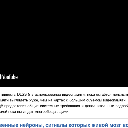
ивность DLSS 5 в использовании видеопамяти, пока остаётся неясным,
мяти выглядеть хуже, чем на картах с большим объёмом видеопамяти.
ещё предоставит общие системные требования и дополнительные подроб
сией пока выглядят многообещающими.
венные нейроны, сигналы которых живой мозг в