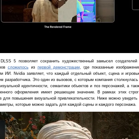
о DLSS 5 позволяет сохранить художественный замысел создателей
еров
сложилось
из
первой демонстрации
, где показанные изображени
и ИИ. Nvidia заявляет, что каждый отдельный объект, сцена и игровы
ем разработчика. Это один из вызовов, с которым компания столкнулась
визуальной идентичности, семантики объектов и поз персонажей, а так
венного оформления имеет решающее значение. В рамках этих стро
в для повышения визуальной привлекательности. Ниже можно увидеть 
аметры, которые можно задать для каждой сцены и каждого персонажа.