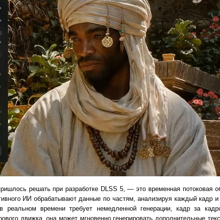
пришлось решать при разработке DLSS 5, — это временная потоковая о
тивного ИИ обрабатывают данные по частям, анализируя каждый кадр и 
 в реальном времени требует немедленной генерации, кадр за кад
рового движка, она может мгновенно генерировать дополнительные текс