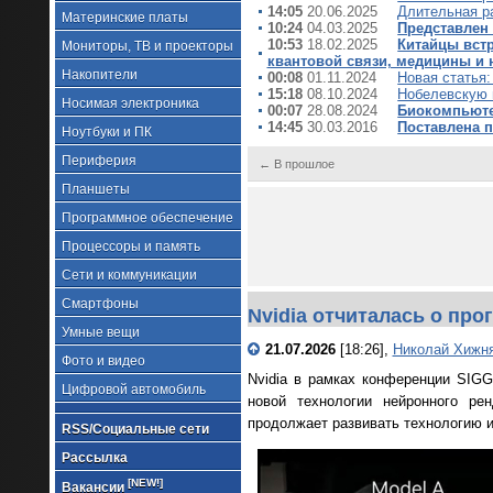
14:05
20.06.2025
Длительная р
Материнские платы
10:24
04.03.2025
Представлен
10:53
18.02.2025
Китайцы встр
Мониторы, ТВ и проекторы
квантовой связи, медицины и 
Накопители
00:08
01.11.2024
Новая статья
15:18
08.10.2024
Нобелевскую 
Носимая электроника
00:07
28.08.2024
Биокомпьютер
14:45
30.03.2016
Поставлена 
Ноутбуки и ПК
Периферия
← В прошлое
Планшеты
Программное обеспечение
Процессоры и память
Сети и коммуникации
Смартфоны
Nvidia отчиталась о пр
Умные вещи
21.07.2026
[18:26],
Николай Хижн
Фото и видео
Nvidia в рамках конференции SIGG
Цифровой автомобиль
новой технологии нейронного ре
продолжает развивать технологию и
RSS/Социальные сети
Рассылка
[NEW!]
Вакансии