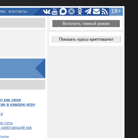
18+
ЛКА
КОНТАКТЫ
Включить темный режим
Показать курсы криптовалют
л как свои
зм в каждую игру
га
ую сеть
е работающий как
ители