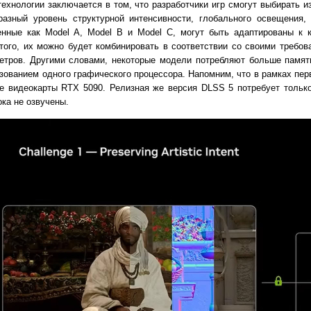
ехнологии заключается в том, что разработчики игр смогут выбирать и
разный уровень структурной интенсивности, глобального освещения, 
ченные как Model A, Model B и Model C, могут быть адаптированы к 
ого, их можно будет комбинировать в соответствии со своими требо
етров. Другими словами, некоторые модели потребляют больше памяти
зованием одного графического процессора. Напомним, что в рамках пе
ве видеокарты RTX 5090. Релизная же версия DLSS 5 потребует тольк
ка не озвучены.