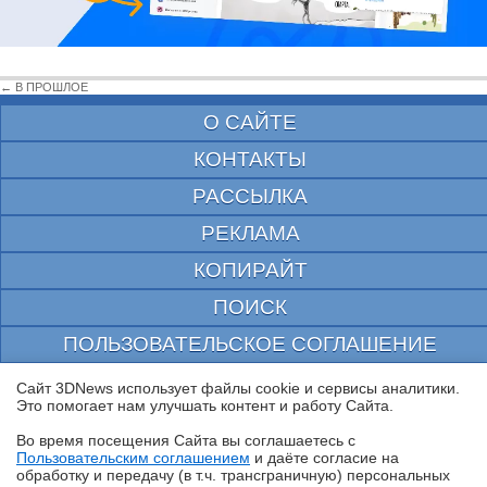
← В ПРОШЛОЕ
О САЙТЕ
КОНТАКТЫ
РАССЫЛКА
РЕКЛАМА
КОПИРАЙТ
ПОИСК
ПОЛЬЗОВАТЕЛЬСКОЕ СОГЛАШЕНИЕ
ЗАЩИЩЕНО CURATOR
Сайт 3DNews использует файлы cookie и сервисы аналитики.
Это помогает нам улучшать контент и работу Cайта.
© 1997—2026 Электронное периодическое издание "3ДНьюс" | Свидетельство о
регистрации СМИ Эл ФС 77-22224
Во время посещения Cайта вы соглашаетесь с
выдано Федеральной Службой по надзору за соблюдением законодательства в сфере
Пользовательским соглашением
и даёте согласие на
массовых коммуникаций и охране культурного наследия
✖
обработку и передачу (в т.ч. трансграничную) персональных
При цитировании документа ссылка на сайт с указанием автора обязательна. Полное