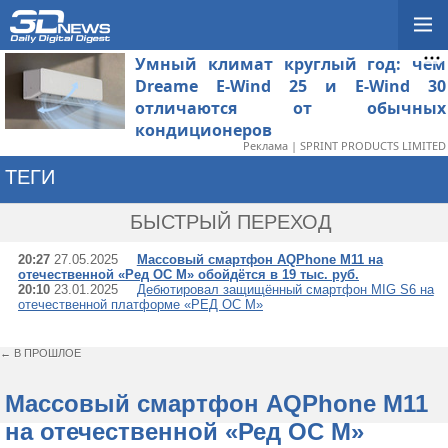
Умный климат круглый год: чем
Dreame E-Wind 25 и E-Wind 30
отличаются от обычных
кондиционеров
Реклама | SPRINT PRODUCTS LIMITED
ТЕГИ
→ РЕД ОС
БЫСТРЫЙ ПЕРЕХОД
20:27
27.05.2025
Массовый смартфон AQPhone M11 на
отечественной «Ред ОС М» обойдётся в 19 тыс. руб.
20:10
23.01.2025
Дебютировал защищённый смартфон MIG S6 на
отечественной платформе «РЕД ОС М»
← В ПРОШЛОЕ
Массовый смартфон AQPhone M11
на отечественной «Ред ОС М»