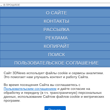
← В ПРОШЛОЕ
О САЙТЕ
КОНТАКТЫ
РАССЫЛКА
РЕКЛАМА
КОПИРАЙТ
ПОИСК
ПОЛЬЗОВАТЕЛЬСКОЕ СОГЛАШЕНИЕ
ЗАЩИЩЕНО CURATOR
Сайт 3DNews использует файлы cookie и сервисы аналитики.
Это помогает нам улучшать контент и работу Cайта.
© 1997—2026 Электронное периодическое издание "3ДНьюс" | Свидетельство о
регистрации СМИ Эл ФС 77-22224
Во время посещения Cайта вы соглашаетесь с
выдано Федеральной Службой по надзору за соблюдением законодательства в сфере
Пользовательским соглашением
и даёте согласие на
массовых коммуникаций и охране культурного наследия
✖
обработку и передачу (в т.ч. трансграничную) персональных
При цитировании документа ссылка на сайт с указанием автора обязательна. Полное
данных, использование Cайтом файлов cookie и метрических
заимствование документа является нарушением
российского и международного законодательства и возможно только с согласия
программ.
редакции 3DNews.
Обзор Infinix SMART 20: каким может быть бюджетный смартфон в
эпоху оперативного кризиса?