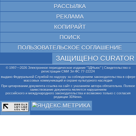
РАССЫЛКА
РЕКЛАМА
КОПИРАЙТ
ПОИСК
ПОЛЬЗОВАТЕЛЬСКОЕ СОГЛАШЕНИЕ
ЗАЩИЩЕНО CURATOR
© 1997—2026 Электронное периодическое издание "3ДНьюс" | Свидетельство о
регистрации СМИ Эл ФС 77-22224
выдано Федеральной Службой по надзору за соблюдением законодательства в сфере
массовых коммуникаций и охране культурного наследия
При цитировании документа ссылка на сайт с указанием автора обязательна. Полное
заимствование документа является нарушением
российского и международного законодательства и возможно только с согласия
редакции 3DNews.