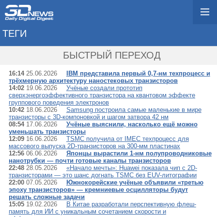
ТЕГИ
→ ТРАНЗИСТОР
БЫСТРЫЙ ПЕРЕХОД
16:14
25.06.2026
IBM представила первый 0,7-нм техпроцесс и
трёхмерную архитектуру наностековых транзисторов
14:02
19.06.2026
Учёные создали прототип
сверхэнергоэффективного транзистора на квантовом эффекте
группового поведения электронов
10:42
18.06.2026
Samsung построила самые маленькие в мире
транзисторы с 3D-компоновкой и шагом затвора 42 нм
08:54
17.06.2026
Учёные выяснили, насколько ещё можно
уменьшать транзисторы
12:09
16.06.2026
TSMC получила от IMEC техпроцесс для
массового выпуска 2D-транзисторов на 300-мм пластинах
12:56
06.06.2026
Японцы вырастили 1-нм полупроводниковые
нанотрубки — почти готовые каналы транзисторов
22:48
28.05.2026
«Начало мечты»: Huawei показала чип с 2D-
транзисторами — это шанс догнать TSMC без EUV-литографии
22:00
07.05.2026
Южнокорейские учёные объявили «третью
эпоху транзисторов» — кремниевые осцилляторы будут
решать сложные задачи
15:05
19.02.2026
В Китае разработали перспективную флеш-
память для ИИ с уникальным сочетанием скорости и