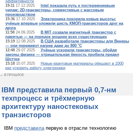
эффективности
19:11
17.12.2025
Intel показала путь к посткремниевым
чипам: 2D-транзисторы, совместимые с массовым
производством
15:36
17.10.2025
Электроника покорила новые высоты:
учёные впервые уложили шесть КМОП-транзисторов друг на
друга
11:58
24.09.2025
В MIT создали магнитный транзистор с
памятью — на порядок мощнее всех существующих
15:19
12.08.2025
В США разработали транзисторы для Венеры
— они переживут нагрев даже до 800 °C
12:48
29.07.2025
Учёные ускорили транзисторы, обойдя
законы физики — отрицательная ёмкость пробила предел
Шоттки
15:18
10.07.2025
Новые квантовые материалы обещают в 1000
раз ускорить работу электроники
← В ПРОШЛОЕ
IBM представила первый 0,7-нм
техпроцесс и трёхмерную
архитектуру наностековых
транзисторов
IBM
представила
первую в отрасли технологию