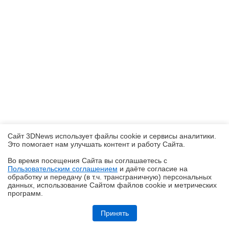
Сайт 3DNews использует файлы cookie и сервисы аналитики.
Это помогает нам улучшать контент и работу Cайта.
Во время посещения Cайта вы соглашаетесь с
Пользовательским соглашением
и даёте согласие на
✖
обработку и передачу (в т.ч. трансграничную) персональных
данных, использование Cайтом файлов cookie и метрических
программ.
Ryzen и двухранговая DDR5: проверяем комплект G.Skill Trident Z5
Royal DDR5-6400 CL32 64GB
Принять