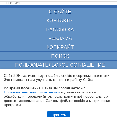
← В ПРОШЛОЕ
О САЙТЕ
КОНТАКТЫ
РАССЫЛКА
РЕКЛАМА
КОПИРАЙТ
ПОИСК
ПОЛЬЗОВАТЕЛЬСКОЕ СОГЛАШЕНИЕ
ЗАЩИЩЕНО CURATOR
Сайт 3DNews использует файлы cookie и сервисы аналитики.
Это помогает нам улучшать контент и работу Cайта.
© 1997—2026 Электронное периодическое издание "3ДНьюс" | Свидетельство о
регистрации СМИ Эл ФС 77-22224
Во время посещения Cайта вы соглашаетесь с
выдано Федеральной Службой по надзору за соблюдением законодательства в сфере
Пользовательским соглашением
и даёте согласие на
массовых коммуникаций и охране культурного наследия
✖
обработку и передачу (в т.ч. трансграничную) персональных
При цитировании документа ссылка на сайт с указанием автора обязательна. Полное
данных, использование Cайтом файлов cookie и метрических
заимствование документа является нарушением
программ.
российского и международного законодательства и возможно только с согласия
редакции 3DNews.
Обзор видеокарты Acer Nitro Radeon RX 9060 XT OC 8G: на что
хватает 8 Гбайт VRAM?
Принять