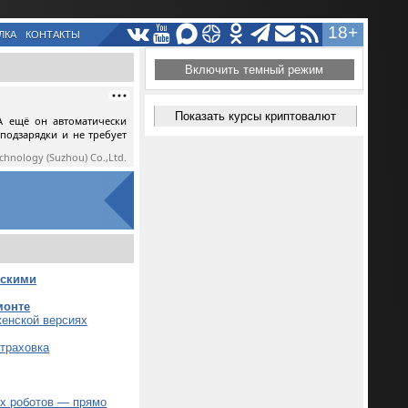
18+
ЛКА
КОНТАКТЫ
Включить темный режим
Показать курсы криптовалют
А ещё он автоматически
 подзарядки и не требует
echnology (Suzhou) Co.,Ltd.
ескими
монте
женской версиях
страховка
ых роботов — прямо