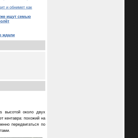
ит и обнимет как
уже ищут семью
ролёт
е ждали
es высотой около двух
ет кентавра: похожий на
енно передвигаться по
тами.