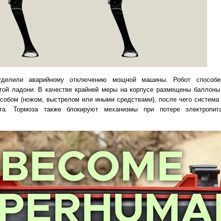
уделили аварийному отключению мощной машины. Робот способе
той ладони. В качестве крайней меры на корпусе размещены баллоны
собом (ножом, выстрелом или иными средствами), после чего система
ота. Тормоза также блокируют механизмы при потере электропи