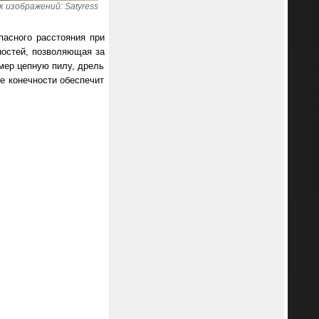
 изображений: Satyress
пасного расстояния при
ностей, позволяющая за
мер цепную пилу, дрель
е конечности обеспечит