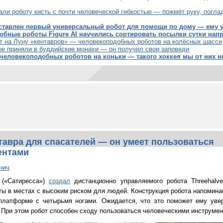
ли роботу кисть с почти человеческой гибкостью — пожмёт руку, поглад
дставлен первый универсальный робот для помощи по дому — ему 
обные роботы Figure AI научились сортировать посылки сутки нап
ит на Луну «кентавров» — человекоподобных роботов на колёсных шасси
ые приняли в буддийские монахи — он получил свои заповеди
человекоподобных роботов на коньки — такого хоккея мы от них н
авра для спасателей — он умеет пользоваться
ентами
нич
 («Сатиресса»)
создал
дистанционно управляемого робота Threehalv
ты в местах с высоким риском для людей. Конструкция робота напомина
 платформе с четырьмя ногами. Ожидается, что это поможет ему увер
 При этом робот способен сходу пользоваться человеческими инструмен