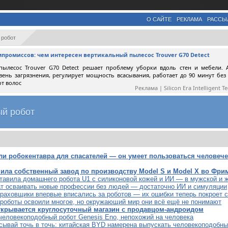
О САЙТЕ
РЕКЛАМА
РАССЫ
 робот
мпромиссов: чем интересен вертикальный пылесос Trouver G70 Detect
пылесос Trouver G70 Detect решает проблему уборки вдоль стен и мебели. 
вень загрязнения, регулирует мощность всасывания, работает до 90 минут без
от волос
Реклама | Silicon Era Intelligent T
й робот
ли робокентавра для спасателей — он умеет пользоваться человеч
мила собственный завод по производству Model S и Model X во Фри
тавила домашнего робота U1 с силиконовой кожей и ИИ — в мужской и 
ат осваивать новые профессии без людей — достаточно ИИ и симуляции
траховщики впервые вписались за роботов — их ошибки теперь покроет 
роботы освоили многое, но окружающий мир они всё ещё не понимают
открывается круглосуточный магазин с продавцом-андроидом
человекоподобный робот Genesis Eno, непохожий на человека
исывай точь в точь: китайская BYD намерена выпускать человекоподобн