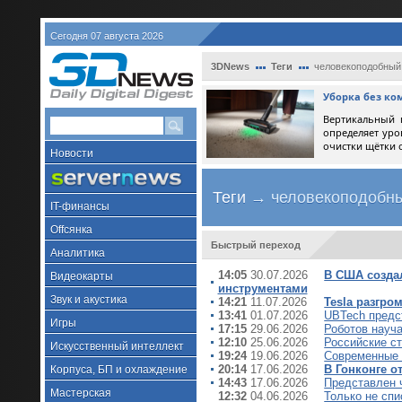
Сегодня 07 августа 2026
3DNews
Теги
человекоподобный
Уборка без ко
Вертикальный 
определяет уро
очистки щётки 
Новости
Теги
→ человекоподобны
IT-финансы
Offсянка
Быстрый переход
Аналитика
14:05
30.07.2026
В США созда
Видеокарты
инструментами
Звук и акустика
14:21
11.07.2026
Tesla разгро
13:41
01.07.2026
UBTech предс
Игры
17:15
29.06.2026
Роботов науч
12:10
25.06.2026
Российские с
Искусственный интеллект
19:24
19.06.2026
Современные 
20:14
17.06.2026
В Гонконге 
Корпуса, БП и охлаждение
14:43
17.06.2026
Представлен 
Мастерская
12:32
04.06.2026
Только не сп