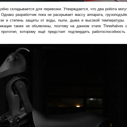
добно складывается для перевозки. Утверждается, что два робота могу
 Однако разработчик пока не раскрывает массу аппарата, грузоподъём
язи и степень защиты от воды, пыли, дыма и высокой температуры. 
икации также не объявлены, поэтому на данном этапе Threehalves с
 прототип, которому ещё предстоит подтвердить работоспособность