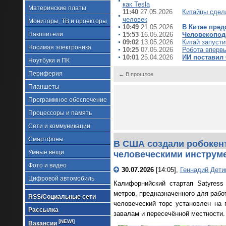
как Tesla
Материнские платы
11:40
27.05.2026
Китайцы сдела
человек
Мониторы, ТВ и проекторы
10:49
21.05.2026
В Китае пре
Накопители
15:53
16.05.2026
Человекопод
09:02
13.05.2026
Китай запуст
Носимая электроника
10:25
07.05.2026
Робота вперв
10:01
25.04.2026
ИИ поставил 
Ноутбуки и ПК
Периферия
← В прошлое
Планшеты
Программное обеспечение
Процессоры и память
Сети и коммуникации
Смартфоны
В США создали робокент
Умные вещи
человеческими инструм
Фото и видео
30.07.2026
[14:05],
Геннадий Дети
Цифровой автомобиль
Калифорнийский стартап Satyress
метров, предназначенного для рабо
RSS/Социальные сети
человеческий торс установлен на
Рассылка
завалам и пересечённой местности.
[NEW!]
Вакансии