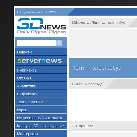
Сегодня 09 августа 2026
3DNews
Теги
электробус
Новости
Теги
→ электробус
IT-финансы
Offсянка
Быстрый переход
Аналитика
Видеокарты
Звук и акустика
Игры
Искусственный интеллект
Корпуса, БП и охлаждение
← В прошлое
Мастерская