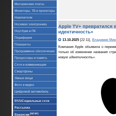
Материнские платы
Мониторы, ТВ и проекторы
Накопители
Носимая электроника
Apple TV+ превратился 
Ноутбуки и ПК
идентичность»
Периферия
13.10.2025
[22:11],
Владимир Мир
Планшеты
Компания Apple объявила о переим
Программное обеспечение
только об изменении названия стр
новую идентичность».
Процессоры и память
Сети и коммуникации
Смартфоны
Умные вещи
Фото и видео
Цифровой автомобиль
RSS/Социальные сети
Рассылка
[NEW!]
Вакансии