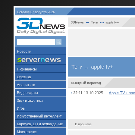
Сегодня 07 августа 2026
3DNews
Теги
apple tv+
Новости
Теги
→ apple tv+
IT-финансы
Offсянка
Быстрый переход
Аналитика
Видеокарты
22:11
13.10.2025
Apple TV+ пр
Звук и акустика
Игры
Искусственный интеллект
Корпуса, БП и охлаждение
← В прошлое
Мастерская