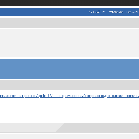
О САЙТЕ
РЕКЛАМА
РАССЫ
евратился в просто Apple TV — стриминговый сервис ждёт «яркая новая 