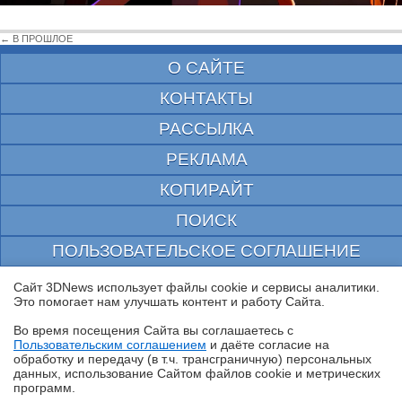
← В ПРОШЛОЕ
О САЙТЕ
КОНТАКТЫ
РАССЫЛКА
РЕКЛАМА
КОПИРАЙТ
ПОИСК
ПОЛЬЗОВАТЕЛЬСКОЕ СОГЛАШЕНИЕ
ЗАЩИЩЕНО CURATOR
Сайт 3DNews использует файлы cookie и сервисы аналитики.
Это помогает нам улучшать контент и работу Cайта.
© 1997—2026 Электронное периодическое издание "3ДНьюс" | Свидетельство о
регистрации СМИ Эл ФС 77-22224
Во время посещения Cайта вы соглашаетесь с
выдано Федеральной Службой по надзору за соблюдением законодательства в сфере
Пользовательским соглашением
и даёте согласие на
массовых коммуникаций и охране культурного наследия
✖
обработку и передачу (в т.ч. трансграничную) персональных
При цитировании документа ссылка на сайт с указанием автора обязательна. Полное
данных, использование Cайтом файлов cookie и метрических
заимствование документа является нарушением
программ.
российского и международного законодательства и возможно только с согласия
редакции 3DNews.