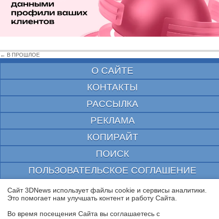
← В ПРОШЛОЕ
О САЙТЕ
КОНТАКТЫ
РАССЫЛКА
РЕКЛАМА
КОПИРАЙТ
ПОИСК
ПОЛЬЗОВАТЕЛЬСКОЕ СОГЛАШЕНИЕ
ЗАЩИЩЕНО CURATOR
Сайт 3DNews использует файлы cookie и сервисы аналитики.
Это помогает нам улучшать контент и работу Cайта.
© 1997—2026 Электронное периодическое издание "3ДНьюс" | Свидетельство о
регистрации СМИ Эл ФС 77-22224
Во время посещения Cайта вы соглашаетесь с
выдано Федеральной Службой по надзору за соблюдением законодательства в сфере