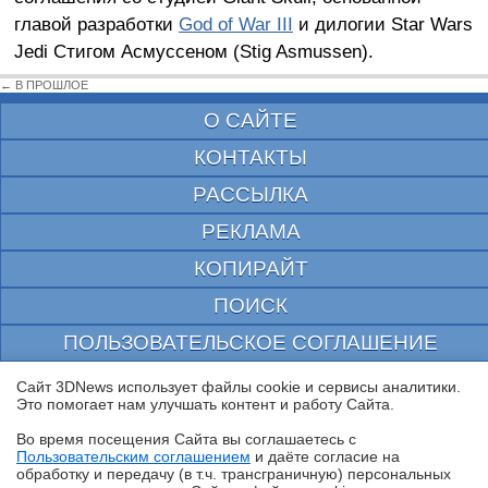
главой разработки
God of War III
и дилогии Star Wars
Jedi Стигом Асмуссеном (Stig Asmussen).
← В ПРОШЛОЕ
О САЙТЕ
КОНТАКТЫ
РАССЫЛКА
РЕКЛАМА
КОПИРАЙТ
ПОИСК
ПОЛЬЗОВАТЕЛЬСКОЕ СОГЛАШЕНИЕ
ЗАЩИЩЕНО CURATOR
Сайт 3DNews использует файлы cookie и сервисы аналитики.
Это помогает нам улучшать контент и работу Cайта.
© 1997—2026 Электронное периодическое издание "3ДНьюс" | Свидетельство о
регистрации СМИ Эл ФС 77-22224
Во время посещения Cайта вы соглашаетесь с
выдано Федеральной Службой по надзору за соблюдением законодательства в сфере
Пользовательским соглашением
и даёте согласие на
массовых коммуникаций и охране культурного наследия
✖
обработку и передачу (в т.ч. трансграничную) персональных
При цитировании документа ссылка на сайт с указанием автора обязательна. Полное