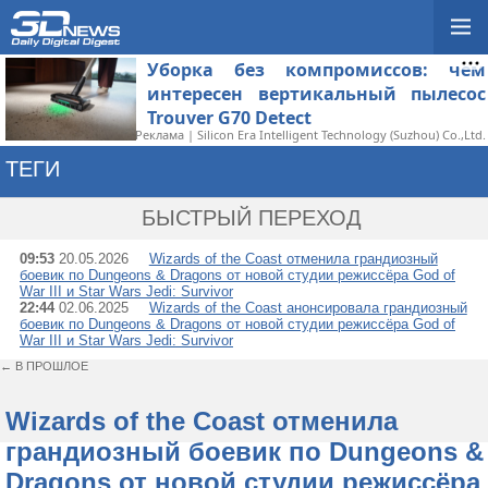
Уборка без компромиссов: чем
интересен вертикальный пылесос
Trouver G70 Detect
Реклама | Silicon Era Intelligent Technology (Suzhou) Co.,Ltd.
ТЕГИ
→ GIANT SKULL
БЫСТРЫЙ ПЕРЕХОД
09:53
20.05.2026
Wizards of the Coast отменила грандиозный
боевик по Dungeons & Dragons от новой студии режиссёра God of
War III и Star Wars Jedi: Survivor
22:44
02.06.2025
Wizards of the Coast анонсировала грандиозный
боевик по Dungeons & Dragons от новой студии режиссёра God of
War III и Star Wars Jedi: Survivor
← В ПРОШЛОЕ
Wizards of the Coast отменила
грандиозный боевик по Dungeons &
Dragons от новой студии режиссёра