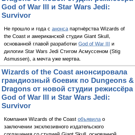
God of War III и Star Wars Jedi:
Survivor
Не прошло и года с
анонса
партнёрства Wizards of
the Coast и американской студии Giant Skull,
основанной главой разработки
God of War III
и
дилогии Star Wars Jedi Стигом Асмуссеном (Stig
Asmussen), а мечта уже мертва.
Wizards of the Coast анонсировала
грандиозный боевик по Dungeons &
Dragons от новой студии режиссёра
God of War III и Star Wars Jedi:
Survivor
Компания Wizards of the Coast
объявила
о
заключении эксклюзивного издательского
соглашения со студией Giant Skull, основанной