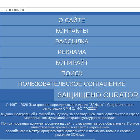
← В ПРОШЛОЕ
О САЙТЕ
КОНТАКТЫ
РАССЫЛКА
РЕКЛАМА
КОПИРАЙТ
ПОИСК
ПОЛЬЗОВАТЕЛЬСКОЕ СОГЛАШЕНИЕ
ЗАЩИЩЕНО CURATOR
© 1997—2026 Электронное периодическое издание "3ДНьюс" | Свидетельство о
регистрации СМИ Эл ФС 77-22224
выдано Федеральной Службой по надзору за соблюдением законодательства в сфере
массовых коммуникаций и охране культурного наследия
При цитировании документа ссылка на сайт с указанием автора обязательна. Полное
заимствование документа является нарушением
российского и международного законодательства и возможно только с согласия
редакции 3DNews.