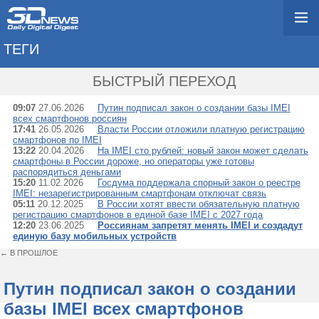
ТЕГИ
→ IMEI
БЫСТРЫЙ ПЕРЕХОД
09:07
27.06.2026
Путин подписал закон о создании базы IMEI
всех смартфонов россиян
17:41
26.05.2026
Власти России отложили платную регистрацию
смартфонов по IMEI
13:22
20.04.2026
На IMEI сто рублей: новый закон может сделать
смартфоны в России дороже, но операторы уже готовы
распорядиться деньгами
15:20
11.02.2026
Госдума поддержала спорный закон о реестре
IMEI: незарегистрированным смартфонам отключат связь
05:11
20.12.2025
В России хотят ввести обязательную платную
регистрацию смартфонов в единой базе IMEI с 2027 года
12:20
23.06.2025
Россиянам запретят менять IMEI и создадут
единую базу мобильных устройств
← В ПРОШЛОЕ
Путин подписал закон о создании
базы IMEI всех смартфонов