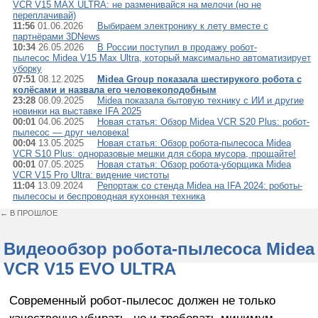
VCR V15 MAX ULTRA: не разменивайся на мелочи (но не
переплачивай)
11:56
01.06.2026
Выбираем электронику к лету вместе с
партнёрами 3DNews
10:34
26.05.2026
В России поступил в продажу робот-
пылесос Midea V15 Max Ultra, который максимально автоматизирует
уборку
07:51
08.12.2025
Midea Group показала шестирукого робота с
колёсами и назвала его человекоподобным
23:28
08.09.2025
Midea показала бытовую технику с ИИ и другие
новинки на выставке IFA 2025
00:01
04.06.2025
Новая статья: Обзор Midea VCR S20 Plus: робот-
пылесос — друг человека!
00:04
13.05.2025
Новая статья: Обзор робота-пылесоса Midea
VCR S10 Plus: одноразовые мешки для сбора мусора, прощайте!
00:01
07.05.2025
Новая статья: Обзор робота-уборщика Midea
VCR V15 Pro Ultra: видение чистоты
11:04
13.09.2024
Репортаж со стенда Midea на IFA 2024: роботы-
пылесосы и беспроводная кухонная техника
← В ПРОШЛОЕ
Видеообзор робота-пылесоса Midea
VCR V15 EVO ULTRA
Современный робот-пылесос должен не только
качественно убирать, но и требовать минимум