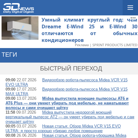
Умный климат круглый год: чем
Dreame E-Wind 25 и E-Wind 30
отличаются от обычных
кондиционеров
Реклама | SPRINT PRODUCTS LIMITED
ТЕГИ
→ MIDEA
БЫСТРЫЙ ПЕРЕХОД
09:00
22.07.2026
Видеообзор робота-пылесоса Midea VCR V15
EVO ULTRA
09:00
17.07.2026
Видеообзор робота-пылесоса Midea VCR V15
MAX ULTRA
09:00
13.07.2026
Midea выпустила моющие пылесосы AT6 и
AT6 Plus — они умеют убирать под мебелью, не наматывают
волосы и сами очищают щётку
11:58
09.07.2026
Midea выпустила недорогой моющий
вертикальный пылесос AT2 — он умеет убирать под мебелью и сам
очищает щётку
00:05
03.07.2026
Новая статья: Обзор Midea VCR V15 EVO
ULTRA: я просто хорошо убираю любое помещение
00:08
26.06.2026
Новая статья: Обзор робота-уборщика Midea