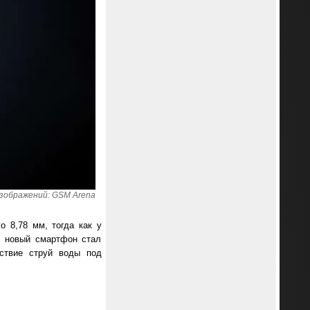
зображений: GSM Arena
о 8,78 мм, тогда как у
, новый смартфон стал
йствие струй воды под