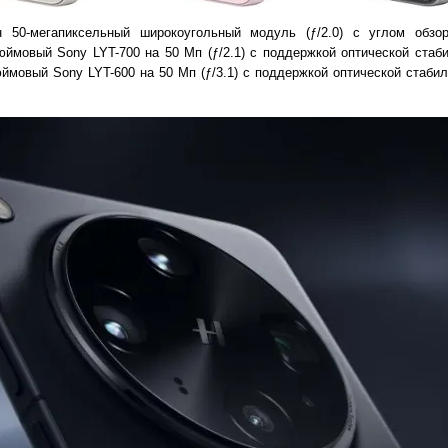
 50-мегапиксельный широкоугольный модуль (ƒ/2.0) с углом обзо
юймовый Sony LYT-700 на 50 Мп (ƒ/2.1) с поддержкой оптической стаби
дюймовый Sony LYT-600 на 50 Мп (ƒ/3.1) с поддержкой оптической стаби