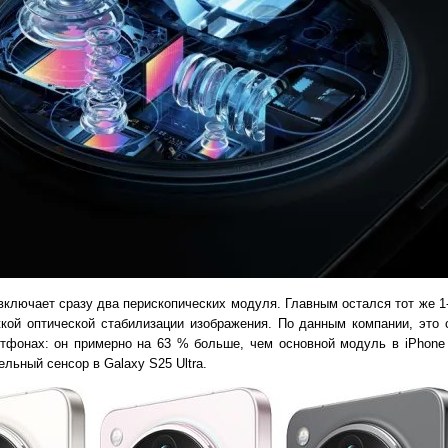
включает сразу два перископических модуля. Главным остался тот же 
ржкой оптической стабилизации изображения. По данным компании, это
тфонах: он примерно на 63 % больше, чем основной модуль в iPhone 
льный сенсор в Galaxy S25 Ultra.