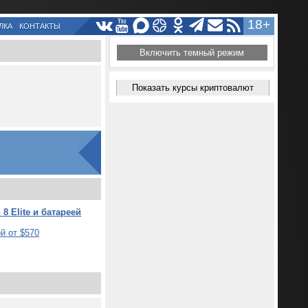
18+
ЛКА
КОНТАКТЫ
Включить темный режим
Показать курсы криптовалют
8 Elite и батареей
й от $570