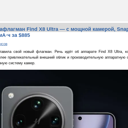
афлагман Find X8 Ultra — с мощной камерой, Sna
мА·ч за $885
исов
авила свой новый флагман. Речь идёт об аппарате Find X8 Ultra, к
лее привлекательный внешний облик и производительную аппаратную 
нную систему камер.