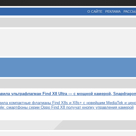
О САЙТЕ
РЕКЛАМА
РАССЫ
вила ультрафлагман Find X8 Ultra — с мощной камерой, Snapdragon 
вила компактные флагманы Find X8s и X8s+ с новейшим MediaTek и цено
le: смартфоны серии Oppo Find X8 получат кнопку управления камерой