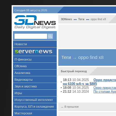
Сегодня 08 августа 2026
3DNews
Теги
oppo find x8
Новости
Теги
→ oppo find x8
IT-финансы
Offсянка
Быстрый переход
Аналитика
Видеокарты
18:13
10.04.2025
Oppo предста
на 6100 мА·ч за $885
Звук и акустика
18:08
10.04.2025
Oppo предста
21:12
14.10.2024
По стопам App
Игры
Искусственный интеллект
Корпуса, БП и охлаждение
← В прошлое
Мастерская