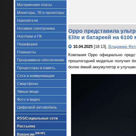
Материнские платы
Мониторы, ТВ и проекторы
Накопители
Носимая электроника
Oppo представила ультр
Ноутбуки и ПК
Elite и батареей на 6100 
Периферия
10.04.2025
[18:13],
Владимир Фет
Планшеты
Компания Oppo официально предст
Программное обеспечение
прошлогодней моделью получил бо
более ёмкий аккумулятор и улучше
Процессоры и память
Сети и коммуникации
Смартфоны
Умные вещи
Фото и видео
Цифровой автомобиль
RSS/Социальные сети
Рассылка
[NEW!]
Вакансии