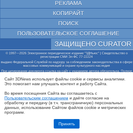
РЕКЛАМА
КОПИРАЙТ
ПОИСК
ПОЛЬЗОВАТЕЛЬСКОЕ СОГЛАШЕНИЕ
ЗАЩИЩЕНО CURATOR
© 1997—2026 Электронное периодическое издание "3ДНьюс" | Свидетельство о
регистрации СМИ Эл ФС 77-22224
выдано Федеральной Службой по надзору за соблюдением законодательства в сфере
массовых коммуникаций и охране культурного наследия
При цитировании документа ссылка на сайт с указанием автора обязательна. Полное
заимствование документа является нарушением
российского и международного законодательства и возможно только с согласия
Сайт 3DNews использует файлы cookie и сервисы аналитики.
редакции 3DNews.
Это помогает нам улучшать контент и работу Cайта.
Во время посещения Cайта вы соглашаетесь с
Пользовательским соглашением
и даёте согласие на
✖
обработку и передачу (в т.ч. трансграничную) персональных
данных, использование Cайтом файлов cookie и метрических
программ.
Обзор робота-уборщика Midea VCR V15 MAX ULTRA: не разменивайся
на мелочи (но не переплачивай)
Принять