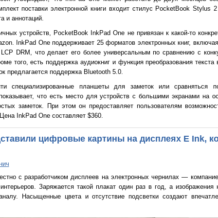
плект поставки электронной книги входит стилус PocketBook Stylus 2
а и аннотаций.
ичных устройств, PocketBook InkPad One не привязан к какой-то конкр
Amazon. InkPad One поддерживает 25 форматов электронных книг, включ
LCP DRM, что делает его более универсальным по сравнению с конку
роме того, есть поддержка аудиокниг и функция преобразования текста
к предлагается поддержка Bluetooth 5.0.
йти специализированные планшеты для заметок или сравняться п
оказывает, что есть место для устройств с большими экранами на ос
остых заметок. При этом он предоставляет пользователям возможност
 Цена InkPad One составляет $360.
дставили цифровые картины на дисплеях E Ink, к
нич
естно с разработчиком дисплеев на электронных чернилах — компани
нтерьеров. Заряжается такой плакат один раз в год, а изображения
налу. Насыщенные цвета и отсутствие подсветки создают впечатле