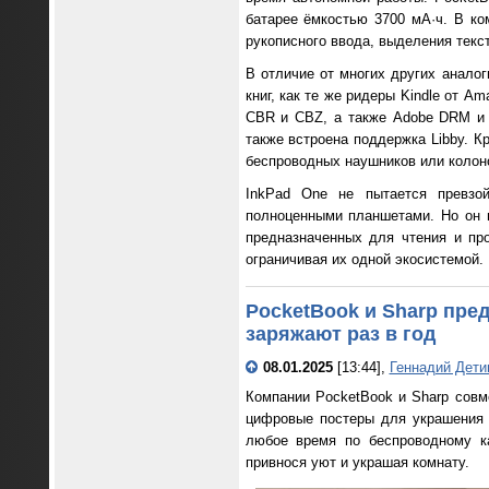
батарее ёмкостью 3700 мА·ч. В ком
рукописного ввода, выделения текст
В отличие от многих других аналог
книг, как те же ридеры Kindle от 
CBR и CBZ, а также Adobe DRM и 
также встроена поддержка Libby. К
беспроводных наушников или колоно
InkPad One не пытается превзо
полноценными планшетами. Но он п
предназначенных для чтения и пр
ограничивая их одной экосистемой.
PocketBook и Sharp пре
заряжают раз в год
08.01.2025
[13:44],
Геннадий Дети
Компании PocketBook и Sharp совм
цифровые постеры для украшения и
любое время по беспроводному ка
привнося уют и украшая комнату.