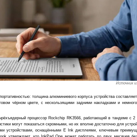
Источник и
портативностью: толщина алюминиевого корпуса устройства составляет 
атовом чёрном цвете, с нескользящими задними накладками и немного
ырёхъядерный процессор Rockchip RK3566, работающий в тандеме с 2 
истики могут показаться скромными, но их вполне достаточно для устро
гими устройствами, оснащёнными E Ink дисплеями, ключевым преимущ
ook утверждает, что InkPad One может работать до двух месяцев бе