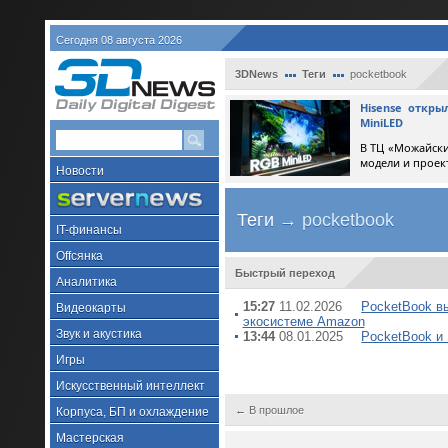
Сегодня 08 августа 2026
3DNews
Теги
pocketbook
Hisense откр
MiniLED
В ТЦ «Можайски
модели и проек
Новости
Теги
→ pocketbook
IT-финансы
Offсянка
Быстрый переход
Аналитика
15:27
11.02.2026
PocketBook вы
Видеокарты
экосистеме Amazon
Звук и акустика
13:44
08.01.2025
PocketBook и 
Игры
Искусственный интеллект
← В прошлое
Корпуса, БП и охлаждение
Мастерская