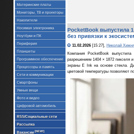
Материнские платы
Мониторы, ТВ и проекторы
Накопители
Носимая электроника
PocketBook выпустила 1
без привязки к экосист
Ноутбуки и ПК
Периферия
11.02.2026
[15:27],
Николай Хижн
Планшеты
Компания PocketBook выпустила 
Программное обеспечение
разрешением 1404 × 1872 пикселя и
экраны E Ink на основе стекла. Д
Процессоры и память
цветовой температуры позволяют по
Сети и коммуникации
Смартфоны
Умные вещи
Фото и видео
Цифровой автомобиль
RSS/Социальные сети
Рассылка
[NEW!]
Вакансии