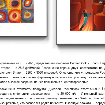
ированные на CES 2025, представили компании PocketBook и Sharp. Пе
а вторая — о 28,5-дюймовой. Разрешение первых двух, соответственно, 
дисплея Sharp — 2160 × 3060 пикселей. Очевидно, что у продукции Poc
данном случае использует фирменную технологию производства активн
более высокое разрешение без повышения энергопотребления.
тражение в стоимости продукта. Дисплеи PocketBook стоят $599 и $1
моделях с большим разрешением — по 20 000 мА·ч. У меньшей карт
ое подключение к цифровому плакату возможно по Wi-Fi и Bluetooth
зображения, что позволяет редко прибегать к зарядке плаката — порядк