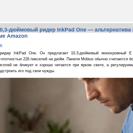
0,3-дюймовый ридер InkPad One — альтернатива K
еме Amazon
як
ридер InkPad One. Он предлагает 10,3-дюймовый монохромный E 
 плотностью 226 пикселей на дюйм. Панели Mobius обычно считаются б
исплей не бликует и хорошо читается при ярком свете, а регулируем
дстроить его под свои нужды.