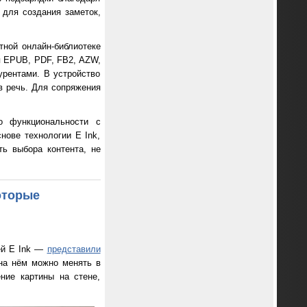
 для создания заметок,
етной онлайн-библиотеке
ая EPUB, PDF, FB2, AZW,
рентами. В устройство
 в речь. Для сопряжения
о функциональности с
нове технологии E Ink,
ь выбора контента, не
оторые
ей E Ink —
представили
 на нём можно менять в
ние картины на стене,