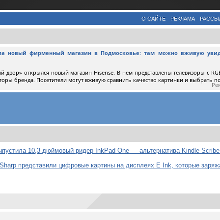
О САЙТЕ
РЕКЛАМА
РАССЫ
ыла новый фирменный магазин в Подмосковье: там можно вживую увид
й двор» открылся новый магазин Hisense. В нём представлены телевизоры с RGB
торы бренда. Посетители могут вживую сравнить качество картинки и выбрать 
Ре
пустила 10,3-дюймовый ридер InkPad One — альтернатива Kindle Scribe 
Sharp представили цифровые картины на дисплеях E Ink, которые заряж