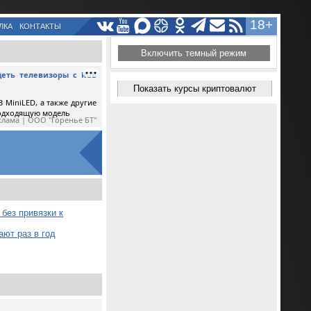
18+
ЛКА
КОНТАКТЫ
Включить темный режим
еть телевизоры с RGB
Показать курсы криптовалют
 MiniLED, а также другие
подходящую модель
клама | ООО "Горенье БТ"
без привязки к
ают раз в год