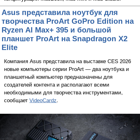
Asus представила ноутбук для
творчества ProArt GoPro Edition на
Ryzen AI Max+ 395 и большой
планшет ProArt на Snapdragon X2
Elite
Компания Asus представила на выставке CES 2026
новые компьютеры серии ProArt — два ноутбука и
планшетный компьютер предназначены для
создателей контента и располагают всеми
необходимыми для творчества инструментами,
сообщает
VideoCardz
.