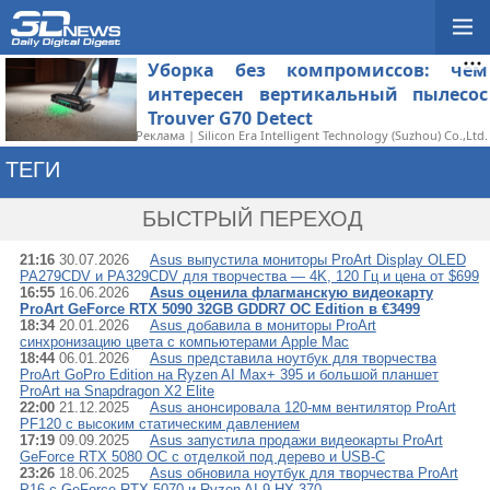
Уборка без компромиссов: чем
интересен вертикальный пылесос
Trouver G70 Detect
Реклама | Silicon Era Intelligent Technology (Suzhou) Co.,Ltd.
ТЕГИ
→ PROART
БЫСТРЫЙ ПЕРЕХОД
21:16
30.07.2026
Asus выпустила мониторы ProArt Display OLED
PA279CDV и PA329CDV для творчества — 4K, 120 Гц и цена от $699
16:55
16.06.2026
Asus оценила флагманскую видеокарту
ProArt GeForce RTX 5090 32GB GDDR7 OC Edition в €3499
18:34
20.01.2026
Asus добавила в мониторы ProArt
синхронизацию цвета с компьютерами Apple Mac
18:44
06.01.2026
Asus представила ноутбук для творчества
ProArt GoPro Edition на Ryzen AI Max+ 395 и большой планшет
ProArt на Snapdragon X2 Elite
22:00
21.12.2025
Asus анонсировала 120-мм вентилятор ProArt
PF120 с высоким статическим давлением
17:19
09.09.2025
Asus запустила продажи видеокарты ProArt
GeForce RTX 5080 OC с отделкой под дерево и USB-C
23:26
18.06.2025
Asus обновила ноутбук для творчества ProArt
P16 с GeForce RTX 5070 и Ryzen AI 9 HX 370