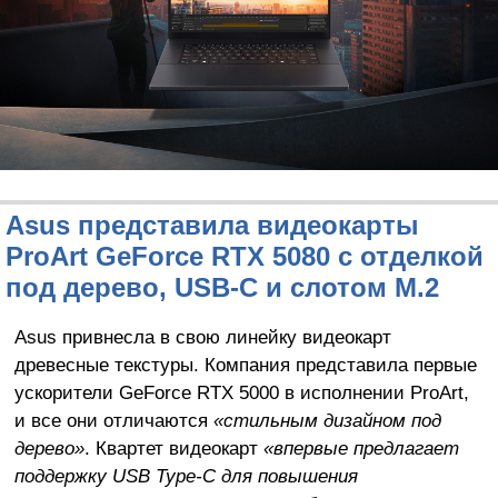
Asus представила видеокарты
ProArt GeForce RTX 5080 с отделкой
под дерево, USB-C и слотом M.2
Asus привнесла в свою линейку видеокарт
древесные текстуры. Компания представила первые
ускорители GeForce RTX 5000 в исполнении ProArt,
и все они отличаются
«стильным дизайном под
дерево»
. Квартет видеокарт
«впервые предлагает
поддержку USB Type-C для повышения