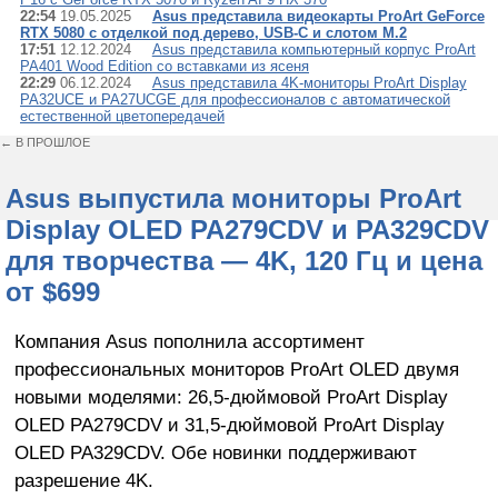
22:54
19.05.2025
Asus представила видеокарты ProArt GeForce
RTX 5080 с отделкой под дерево, USB-C и слотом M.2
17:51
12.12.2024
Asus представила компьютерный корпус ProArt
PA401 Wood Edition cо вставками из ясеня
22:29
06.12.2024
Asus представила 4K-мониторы ProArt Display
PA32UCE и PA27UCGE для профессионалов с автоматической
естественной цветопередачей
← В ПРОШЛОЕ
Asus выпустила мониторы ProArt
Display OLED PA279CDV и PA329CDV
для творчества — 4K, 120 Гц и цена
от $699
Компания Asus пополнила ассортимент
профессиональных мониторов ProArt OLED двумя
новыми моделями: 26,5-дюймовой ProArt Display
OLED PA279CDV и 31,5-дюймовой ProArt Display
OLED PA329CDV. Обе новинки поддерживают
разрешение 4K.