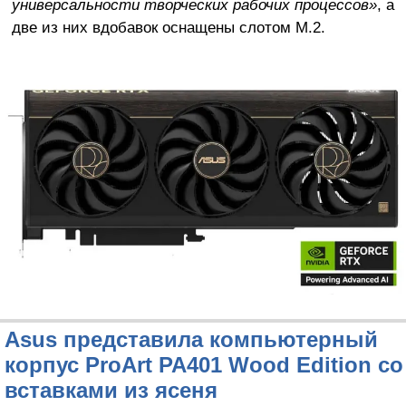
универсальности творческих рабочих процессов»
, а
две из них вдобавок оснащены слотом M.2.
Asus представила компьютерный
корпус ProArt PA401 Wood Edition cо
вставками из ясеня