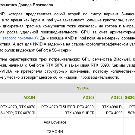
атематика Дэвида Блэквелла.
 которая представляет собой второй по счету вариант 5-наноме
 в то время как Apple и Intel уже заказывают большие кристаллы, вып
 дискретная графика конкурентов тоже оказалась не готова к мигра
ля роста удельной производительности GPU за счет архитектурны
c второго поколения
). Да и вообще AMD и Intel пока не намерены сорев
твия. А вот для NVIDIA задержка на старом фотолитографическом уз
о облик видеокарт GeForce 50-й серии.
ны характеристики трех потребительских GPU семейства Blackwell, 
ния, начиная с GeForce RTX 5070 и заканчивая RTX 5090. Как мы уви
NVIDIA не претерпела структурных изменений, поэтому количествен
е уместно и говорит многое об их «сырой» производительности.
NVIDIA
AD104
AD103
AD102
GB20
RTX 4070; RTX 4070
RTX 4070 Ti SUPER; RTX 4080;
RTX 4090 D;
RT
SUPER; RTX 4070 Ti
RTX 4080 SUPER
RTX 4090
507
Ada Lovelace
TSMC 4N