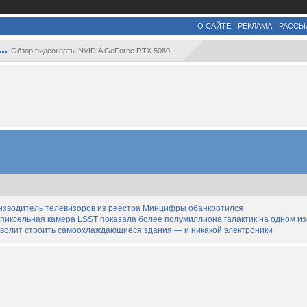
О САЙТЕ
РЕКЛАМА
РАССЫ
Обзор видеокарты NVIDIA GeForce RTX 5080...
изводитель телевизоров из реестра Минцифры обанкротился
апиксельная камера LSST показала более полумиллиона галактик на одном и
озволит строить самоохлаждающиеся здания — и никакой электроники