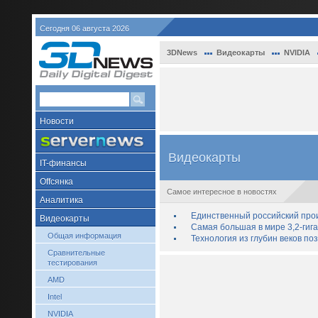
Сегодня 06 августа 2026
3DNews
Видеокарты
NVIDIA
Новости
Видеокарты
IT-финансы
Offсянка
Самое интересное в новостях
Аналитика
Единственный российский про
Видеокарты
Самая большая в мире 3,2-гиг
Общая информация
Технология из глубин веков п
Сравнительные
тестирования
AMD
Intel
NVIDIA