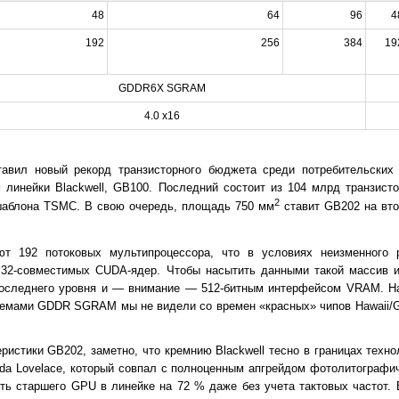
48
64
96
4
192
256
384
19
GDDR6X SGRAM
4.0 x16
тавил новый рекорд транзисторного бюджета среди потребительск
 линейки Blackwell, GB100. Последний состоит из 104 млрд транзист
2
шаблона TSMC. В свою очередь, площадь 750 мм
ставит GB202 на вто
т 192 потоковых мультипроцессора, что в условиях неизменного 
32-совместимых CUDA-ядер. Чтобы насытить данными такой массив и
оследнего уровня и — внимание — 512-битным интерфейсом VRAM. Н
хемами GDDR SGRAM мы не видели со времен «красных» чипов Hawaii/G
истики GB202, заметно, что кремнию Blackwell тесно в границах техн
Ada Lovelace, который совпал с полноценным апгрейдом фотолитографи
ь старшего GPU в линейке на 72 % даже без учета тактовых частот.