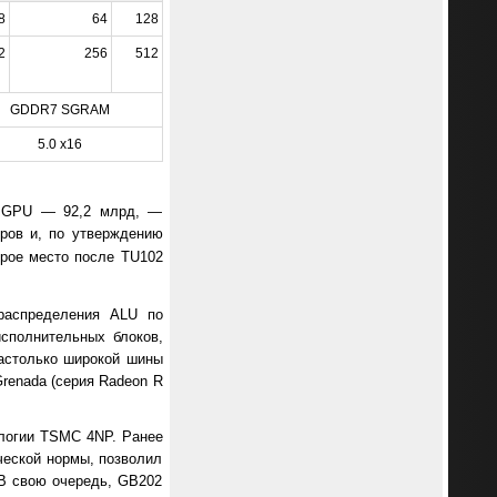
8
64
128
2
256
512
GDDR7 SGRAM
5.0 x16
их GPU — 92,2 млрд, —
оров и, по утверждению
рое место после TU102
распределения ALU по
сполнительных блоков,
астолько широкой шины
renada (серия Radeon R
ологии TSMC 4NP. Ранее
ческой нормы, позволил
 В свою очередь, GB202