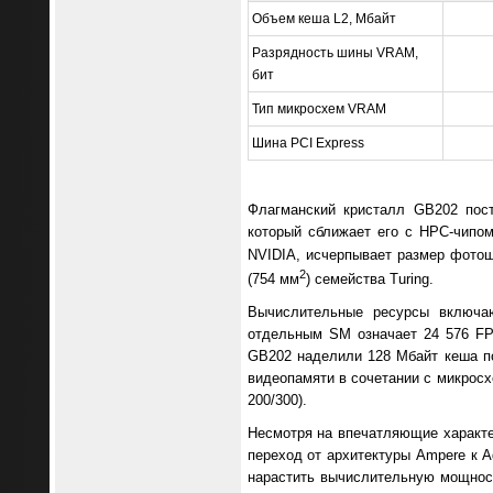
Объем кеша L2, Мбайт
Разрядность шины VRAM,
бит
Тип микросхем VRAM
Шина PCI Express
Флагманский кристалл GB202 пос
который сближает его с HPC-чипом
NVIDIA, исчерпывает размер фото
2
(754 мм
) семейства Turing.
Вычислительные ресурсы включаю
отдельным SM означает 24 576 FP
GB202 наделили 128 Мбайт кеша п
видеопамяти в сочетании с микрос
200/300).
Несмотря на впечатляющие характер
переход от архитектуры Ampere к 
нарастить вычислительную мощност