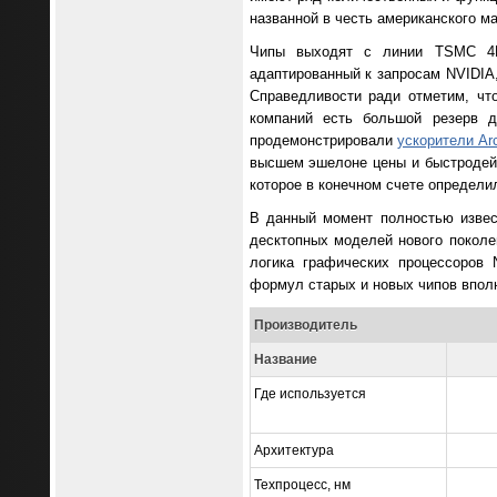
названной в честь американского м
Чипы выходят с линии TSMC 4NP,
адаптированный к запросам NVIDIA,
Справедливости ради отметим, что
компаний есть большой резерв д
продемонстрировали
ускорители Ar
высшем эшелоне цены и быстродейс
которое в конечном счете определил
В данный момент полностью извест
десктопных моделей нового поколе
логика графических процессоров 
формул старых и новых чипов вполн
Производитель
Название
Где используется
Архитектура
Техпроцесс, нм