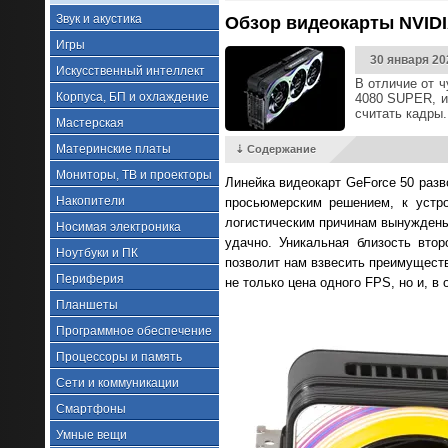
Звук и акустика
Обзор видеокарты NVIDIA
Игры
30 января 20
Искусственный интеллект
В отличие от 
Корпуса, БП и охлаждение
4080 SUPER, и 
считать кадры
Мастерская
Материнские платы
⇣ Содержание
Мониторы, ТВ и проекторы
Линейка видеокарт GeForce 50 разв
Накопители
просьюмерским решением, к устро
логистическим причинам вынуждены 
Носимая электроника
удачно. Уникальная близость вт
Ноутбуки и ПК
позволит нам взвесить преимуществ
Периферия
не только цена одного FPS, но и, в
Планшеты
Программное обеспечение
Процессоры и память
Сети и коммуникации
Смартфоны
Умные вещи