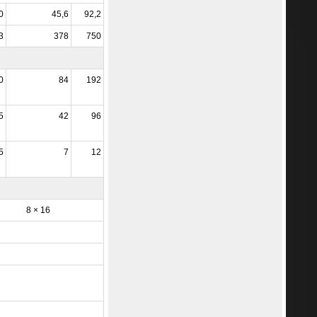
0
45,6
92,2
3
378
750
0
84
192
5
42
96
5
7
12
8 × 16