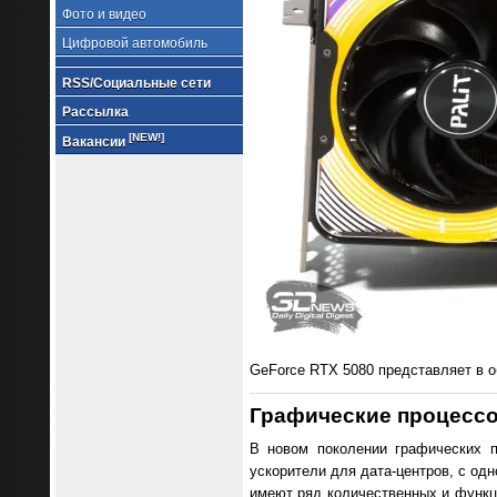
Фото и видео
Цифровой автомобиль
RSS/Социальные сети
Рассылка
[NEW!]
Вакансии
GeForce RTX 5080 представляет в о
Графические процесс
В новом поколении графических 
ускорители для дата-центров, с од
имеют ряд количественных и функци