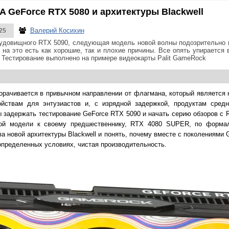
 GeForce RTX 5080 и архитектуры Blackwell
Валерий Косихин
25
чудовищного RTX 5090, следующая модель новой волны подозрительно
на это есть как хорошие, так и плохие причины. Все опять упирается 
. Тестирование выполнено на примере видеокарты Palit GameRock
орачивается в привычном направлении от флагмана, который является н
йствам для энтузиастов и, с изрядной задержкой, продуктам сред
задержать тестирование GeForce RTX 5090 и начать серию обзоров с R
орой модели к своему предшественнику, RTX 4080 SUPER, по форма
а новой архитектуры Blackwell и понять, почему вместе с поколениями
 определенных условиях, чистая производительность.