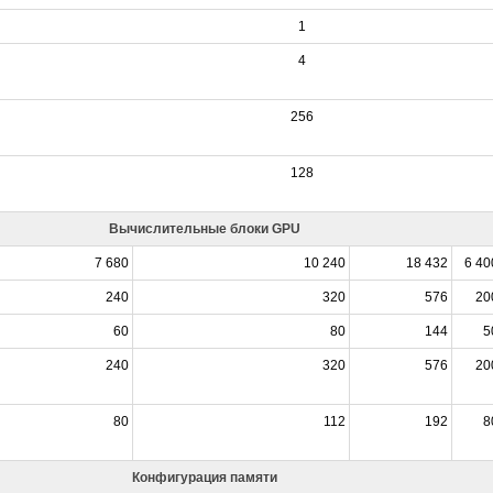
1
4
256
128
Вычислительные блоки GPU
7 680
10 240
18 432
6 40
240
320
576
20
60
80
144
5
240
320
576
20
80
112
192
8
Конфигурация памяти