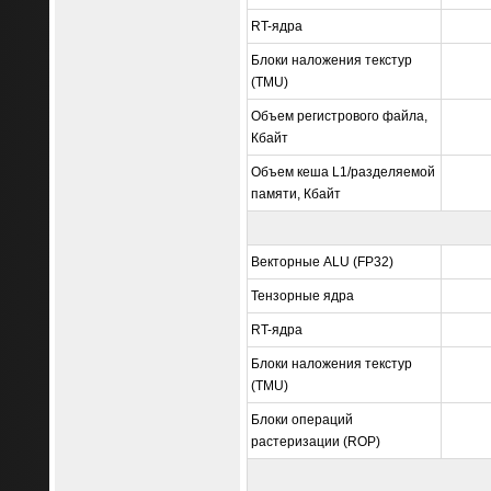
RT-ядра
Блоки наложения текстур
(TMU)
Объем регистрового файла,
Кбайт
Объем кеша L1/разделяемой
памяти, Кбайт
Векторные ALU (FP32)
Тензорные ядра
RT-ядра
Блоки наложения текстур
(TMU)
Блоки операций
растеризации (ROP)