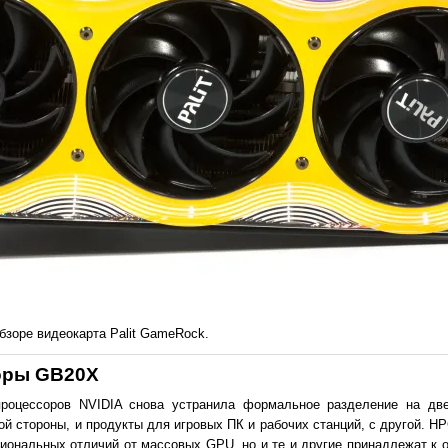
бзоре видеокарта Palit GameRock.
оры GB20X
процессоров NVIDIA снова устранила формальное разделение на дв
ной стороны, и продукты для игровых ПК и рабочих станций, с другой. 
ональных отличий от массовых GPU, но и те и другие принадлежат к од