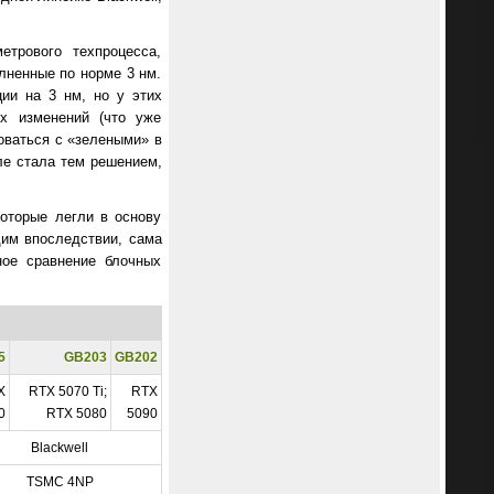
трового техпроцесса,
олненные по норме 3 нм.
ции на 3 нм, но у этих
х изменений (что уже
новаться с «зелеными» в
ле стала тем решением,
которые легли в основу
дим впоследствии, сама
ное сравнение блочных
5
GB203
GB202
X
RTX 5070 Ti;
RTX
0
RTX 5080
5090
Blackwell
TSMC 4NP