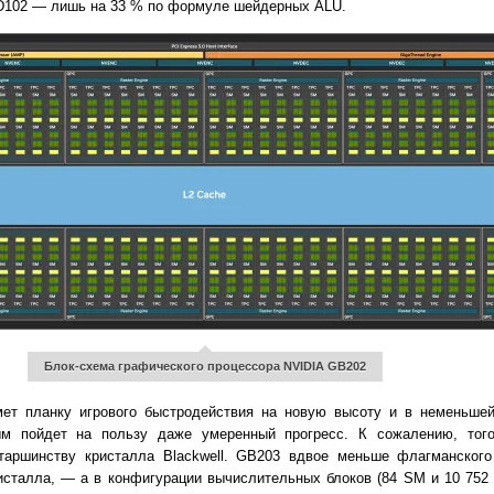
D102 — лишь на 33 % по формуле шейдерных ALU.
Блок-схема графического процессора NVIDIA GB202
ет планку игрового быстродействия на новую высоту и в неменьшей
ым пойдет на пользу даже умеренный прогресс. К сожалению, тог
старшинству кристалла Blackwell. GB203 вдвое меньше флагманско
ристалла, — а в конфигурации вычислительных блоков (84 SM и 10 75