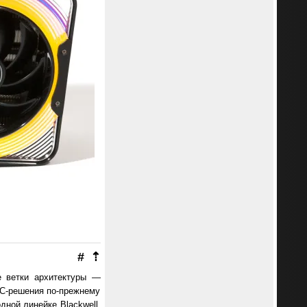
#
⇡
е ветки архитектуры —
HPC-решения по-прежнему
ной линейке Blackwell,