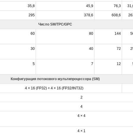
35,8
45,9
76,3
31,
295
378,6
608,6
26
Число SM/TPC/GPC
60
80
144
5
30
40
72
2
5
7
12
Конфигурация потокового мультипроцессора (SM)
4 × 16 (FP32) + 4 × 16 (FP32/INT32)
2
4
4 × 4
4 × 1